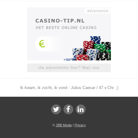
Uw advertentie hier? Mail ons
Ik kwam, ik zocht, ik vond - Julius Caesar / 47 v.Chr. ;)
©
JBB Media
|
Privacy