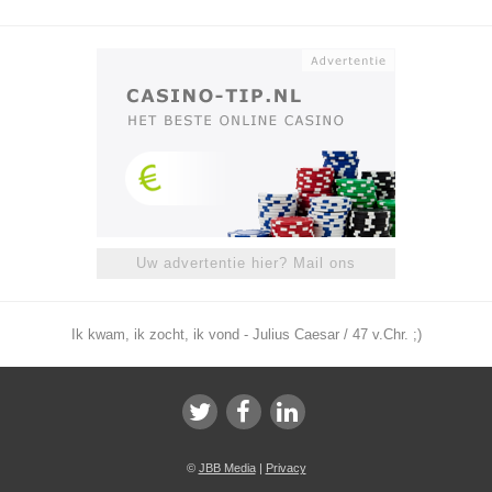
Uw advertentie hier? Mail ons
Ik kwam, ik zocht, ik vond - Julius Caesar / 47 v.Chr. ;)
©
JBB Media
|
Privacy