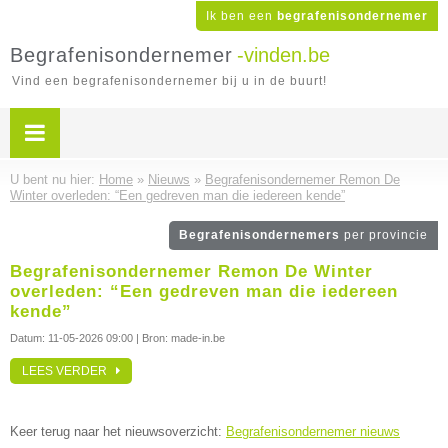
Ik ben een
begrafenisondernemer
Begrafenisondernemer
-vinden.be
Vind een begrafenisondernemer bij u in de buurt!
U bent nu hier:
Home
»
Nieuws
»
Begrafenisondernemer Remon De
Winter overleden: “Een gedreven man die iedereen kende”
Begrafenisondernemers
per provincie
Begrafenisondernemer Remon De Winter
overleden: “Een gedreven man die iedereen
kende”
Datum:
11-05-2026 09:00
| Bron: made-in.be
LEES VERDER
Keer terug naar het nieuwsoverzicht:
Begrafenisondernemer nieuws