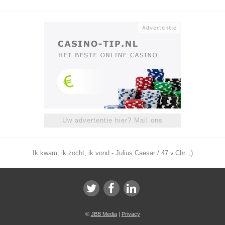
Uw advertentie hier? Mail ons
Ik kwam, ik zocht, ik vond - Julius Caesar / 47 v.Chr. ;)
©
JBB Media
|
Privacy