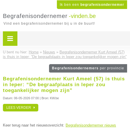
Ik ben een
begrafenisondernemer
Begrafenisondernemer
-vinden.be
Vind een begrafenisondernemer bij u in de buurt!
U bent nu hier:
Home
»
Nieuws
»
Begrafenisondernemer Kurt Ameel (57)
is thuis in Ieper: “De begraafplaats in Ieper zou toegankelijker mogen zijn”
Begrafenisondernemers
per provincie
Begrafenisondernemer Kurt Ameel (57) is thuis
in Ieper: “De begraafplaats in Ieper zou
toegankelijker mogen zijn”
Datum:
06-05-2026 07:00
| Bron: KW.be
LEES VERDER
Keer terug naar het nieuwsoverzicht:
Begrafenisondernemer nieuws