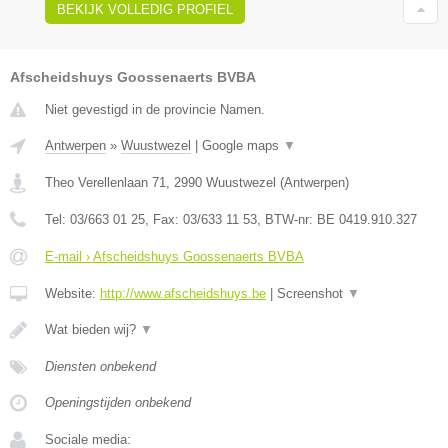
BEKIJK VOLLEDIG PROFIEL
Afscheidshuys Goossenaerts BVBA
Niet gevestigd in de provincie Namen.
Antwerpen
»
Wuustwezel
|
Google maps
▼
Theo Verellenlaan 71
,
2990
Wuustwezel
(
Antwerpen
)
Tel:
03/663 01 25
, Fax:
03/633 11 53
, BTW-nr:
BE 0419.910.327
E-mail › Afscheidshuys Goossenaerts BVBA
Website:
http://www.afscheidshuys.be
|
Screenshot
▼
Wat bieden wij?
▼
Diensten onbekend
Openingstijden onbekend
Sociale media: