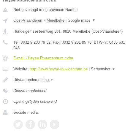
Heyse Rouwcentrum cvba
Niet gevestigd in de provincie Namen.
Oost-Vlaanderen
»
Merelbeke
|
Google maps
▼
Hundelgemsesteenweg 381
,
9820
Merelbeke
(
Oost-Vlaanderen
)
Tel:
0032 9 230 79 32
, Fax:
0032 9 231 85 76
, BTW-nr:
0435 631
948
E-mail › Heyse Rouwcentrum cvba
Website:
http://www.heyse-rouwcentrum.be
|
Screenshot
▼
Uitvaartonderneming
▼
Diensten onbekend
Openingstijden onbekend
Sociale media: