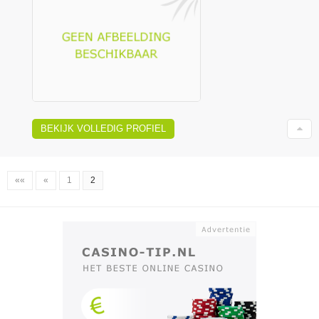
BEKIJK VOLLEDIG PROFIEL
««
«
1
2