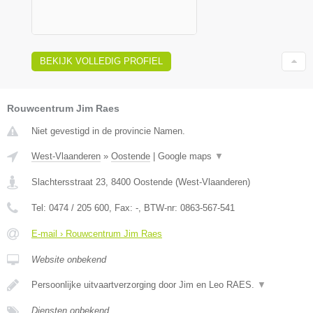
BEKIJK VOLLEDIG PROFIEL
Rouwcentrum Jim Raes
Niet gevestigd in de provincie Namen.
West-Vlaanderen
»
Oostende
|
Google maps
▼
Slachtersstraat 23
,
8400
Oostende
(
West-Vlaanderen
)
Tel:
0474 / 205 600
, Fax:
-
, BTW-nr:
0863-567-541
E-mail › Rouwcentrum Jim Raes
Website onbekend
Persoonlijke uitvaartverzorging door Jim en Leo RAES.
▼
Diensten onbekend