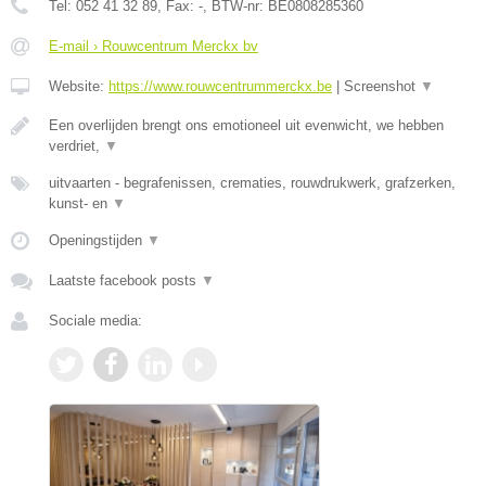
Tel:
052 41 32 89
, Fax:
-
, BTW-nr:
BE0808285360
E-mail › Rouwcentrum Merckx bv
Website:
https://www.rouwcentrummerckx.be
|
Screenshot
▼
Een overlijden brengt ons emotioneel uit evenwicht, we hebben
verdriet,
▼
uitvaarten - begrafenissen, crematies, rouwdrukwerk, grafzerken,
kunst- en
▼
Openingstijden
▼
Laatste facebook posts
▼
Sociale media: