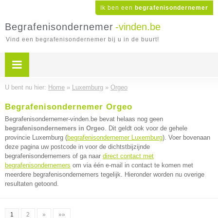
Ik ben een
begrafenisondernemer
Begrafenisondernemer
-vinden.be
Vind een begrafenisondernemer bij u in de buurt!
U bent nu hier:
Home
»
Luxemburg
»
Orgeo
Begrafenisondernemer Orgeo
Begrafenisondernemer-vinden.be bevat helaas nog geen
begrafenisondernemers in Orgeo
. Dit geldt ook voor de gehele
provincie Luxemburg (
begrafenisondernemer Luxemburg
). Voer bovenaan
deze pagina uw postcode in voor de dichtstbijzijnde
begrafenisondernemers of ga naar
direct contact met
begrafenisondernemers
om via één e-mail in contact te komen met
meerdere begrafenisondernemers tegelijk. Hieronder worden nu overige
resultaten getoond.
1
2
»
»»