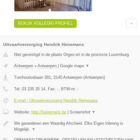
BEKIJK VOLLEDIG PROFIEL
Uitvaartverzorging Hendrik Heiremans
Niet gevestigd in de plaats Orgeo en in de provincie Luxemburg.
Antwerpen
»
Antwerpen
|
Google maps
▼
Turnhoutsebaan 381
,
2140
Antwerpen
(
Antwerpen
)
Tel:
03 235 35 14
, Fax:
-
, BTW-nr:
-
E-mail › Uitvaartverzorging Hendrik Heiremans
Website:
http://heiremans.be
|
Screenshot
▼
We garanderen een Waardig Afscheid. Elke Eigen Inbreng is
Mogelijk.
▼
OPMAKEN DRUKWERK, OPSTELLEN EN UITSCHRIJVEN VAN