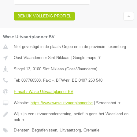
BEKIJK VOLLEDIG PROFIEL
Wase Uitvaartplanner BV
Niet gevestigd in de plaats Orgeo en in de provincie Luxemburg.
Oost-Vlaanderen
»
Sint Niklaas
|
Google maps
▼
Singel 13
,
9100
Sint Niklaas
(
Oost-Vlaanderen
)
Tel:
037760508
, Fax:
-
, BTW-nr:
BE 0407 250 540
E-mail › Wase Uitvaartplanner BV
Website:
https://www.waseuitvaartplanner.be
|
Screenshot
▼
Wij zijn een uitvaartonderneming, actief in gans het Waasland en
ook
▼
Diensten: Begrafenissen, Uitvaartzorg, Crematie