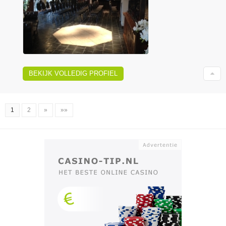
BEKIJK VOLLEDIG PROFIEL
1
2
»
»»