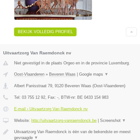
BEKIJK VOLLEDIG PROFIEL
Uitvaartzorg Van Raemdonck nv
Niet gevestigd in de plaats Orgeo en in de provincie Luxemburg.
Oost-Vlaanderen
»
Beveren Waas
|
Google maps
▼
Albert Panisstraat 79
,
9120
Beveren Waas
(
Oost-Vlaanderen
)
Tel:
03 755 12 92
, Fax:
-
, BTW-nr:
BE 0433 154 983
E-mail › Uitvaartzorg Van Raemdonck nv
Website:
http://uitvaartzorg-vanraemdonck.be
|
Screenshot
▼
Uitvaartzorg Van Raemdonck is één van de bekendste en meest
gevraagde
▼