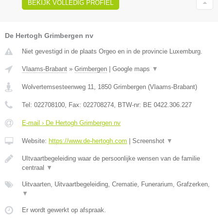
BEKIJK VOLLEDIG PROFIEL
De Hertogh Grimbergen nv
Niet gevestigd in de plaats Orgeo en in de provincie Luxemburg.
Vlaams-Brabant
»
Grimbergen
|
Google maps
▼
Wolvertemsesteenweg 11
,
1850
Grimbergen
(
Vlaams-Brabant
)
Tel:
022708100
, Fax:
022708274
, BTW-nr:
BE 0422.306.227
E-mail › De Hertogh Grimbergen nv
Website:
https://www.de-hertogh.com
|
Screenshot
▼
UItvaartbegeleiding waar de persoonlijke wensen van de familie
centraal
▼
Uitvaarten, Uitvaartbegeleiding, Crematie, Funerarium, Grafzerken,
▼
Er wordt gewerkt op afspraak.