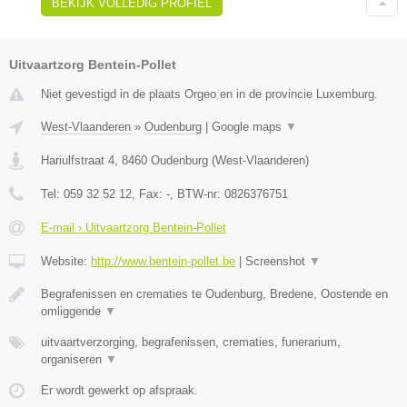
BEKIJK VOLLEDIG PROFIEL
Uitvaartzorg Bentein-Pollet
Niet gevestigd in de plaats Orgeo en in de provincie Luxemburg.
West-Vlaanderen
»
Oudenburg
|
Google maps
▼
Hariulfstraat 4
,
8460
Oudenburg
(
West-Vlaanderen
)
Tel:
059 32 52 12
, Fax:
-
, BTW-nr:
0826376751
E-mail › Uitvaartzorg Bentein-Pollet
Website:
http://www.bentein-pollet.be
|
Screenshot
▼
Begrafenissen en crematies te Oudenburg, Bredene, Oostende en
omliggende
▼
uitvaartverzorging, begrafenissen, crematies, funerarium,
organiseren
▼
Er wordt gewerkt op afspraak.