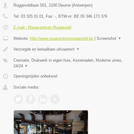
Ruggeveldlaan 501
,
2100
Deurne
(
Antwerpen
)
Tel:
03 325 01 01
, Fax:
-
, BTW-nr:
BE 05 346 173 379
E-mail › Rouwcentrum Ruggeveld
Website:
http://www.rouwcentrumruggeveld.be
|
Screenshot
▼
Verzorgde en betaalbare uitvaarten!
▼
Crematie, Drukwerk in eigen huis, Assierraden, Moderne urnes,
24/24
▼
Openingstijden onbekend
Sociale media: