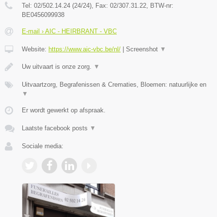
Tel:
02/502.14.24 (24/24)
, Fax:
02/307.31.22
, BTW-nr:
BE0456099938
E-mail › AIC - HEIRBRANT - VBC
Website:
https://www.aic-vbc.be/nl/
|
Screenshot
▼
Uw uitvaart is onze zorg.
▼
Uitvaartzorg, Begrafenissen & Crematies, Bloemen: natuurlijke en
▼
Er wordt gewerkt op afspraak.
Laatste facebook posts
▼
Sociale media: