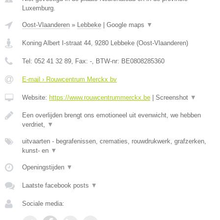
Luxemburg.
Oost-Vlaanderen
»
Lebbeke
|
Google maps
▼
Koning Albert I-straat 44
,
9280
Lebbeke
(
Oost-Vlaanderen
)
Tel:
052 41 32 89
, Fax:
-
, BTW-nr:
BE0808285360
E-mail › Rouwcentrum Merckx bv
Website:
https://www.rouwcentrummerckx.be
|
Screenshot
▼
Een overlijden brengt ons emotioneel uit evenwicht, we hebben
verdriet,
▼
uitvaarten - begrafenissen, crematies, rouwdrukwerk, grafzerken,
kunst- en
▼
Openingstijden
▼
Laatste facebook posts
▼
Sociale media: