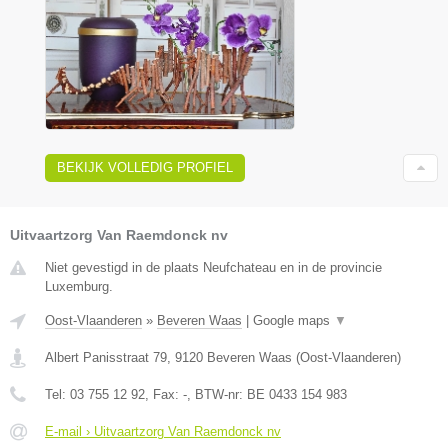
BEKIJK VOLLEDIG PROFIEL
Uitvaartzorg Van Raemdonck nv
Niet gevestigd in de plaats Neufchateau en in de provincie
Luxemburg.
Oost-Vlaanderen
»
Beveren Waas
|
Google maps
▼
Albert Panisstraat 79
,
9120
Beveren Waas
(
Oost-Vlaanderen
)
Tel:
03 755 12 92
, Fax:
-
, BTW-nr:
BE 0433 154 983
E-mail › Uitvaartzorg Van Raemdonck nv