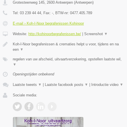
Grotesteenweg 145
,
2600
Antwerpen
(
Antwerpen
)
Tel:
03 239 44 44
, Fax:
-
, BTW-nr:
0477.405.789
E-mail › Koh-I-Noor begrafenissen Kohinoor
Website:
http://kohinoorbegrafenissen.be/
|
Screenshot
▼
Koh-I-Noor begrafenissen & crematies helpt u voor, tijdens en na
een
▼
regelen van uw afscheid, uitvaartverzekering, opstellen laatste wil,
▼
Openingstijden onbekend
Laatste tweets
▼
|
Laatste facebook posts
▼
|
Introductie video
▼
Sociale media: