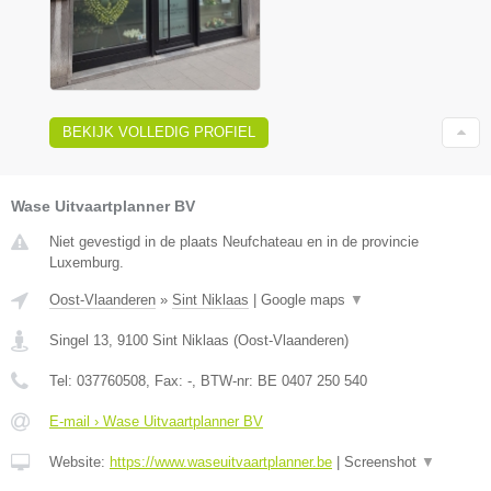
BEKIJK VOLLEDIG PROFIEL
Wase Uitvaartplanner BV
Niet gevestigd in de plaats Neufchateau en in de provincie
Luxemburg.
Oost-Vlaanderen
»
Sint Niklaas
|
Google maps
▼
Singel 13
,
9100
Sint Niklaas
(
Oost-Vlaanderen
)
Tel:
037760508
, Fax:
-
, BTW-nr:
BE 0407 250 540
E-mail › Wase Uitvaartplanner BV
Website:
https://www.waseuitvaartplanner.be
|
Screenshot
▼