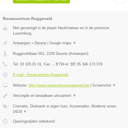
Rouwcentrum Ruggeveld
Niet gevestigd in de plaats Neufchateau en in de provincie
Luxemburg.
Antwerpen
»
Deurne
|
Google maps
▼
Ruggeveldlaan 501
,
2100
Deurne
(
Antwerpen
)
Tel:
03 325 01 01
, Fax:
-
, BTW-nr:
BE 05 346 173 379
E-mail › Rouwcentrum Ruggeveld
Website:
http://www.rouwcentrumruggeveld.be
|
Screenshot
▼
Verzorgde en betaalbare uitvaarten!
▼
Crematie, Drukwerk in eigen huis, Assierraden, Moderne urnes,
24/24
▼
Openingstijden onbekend