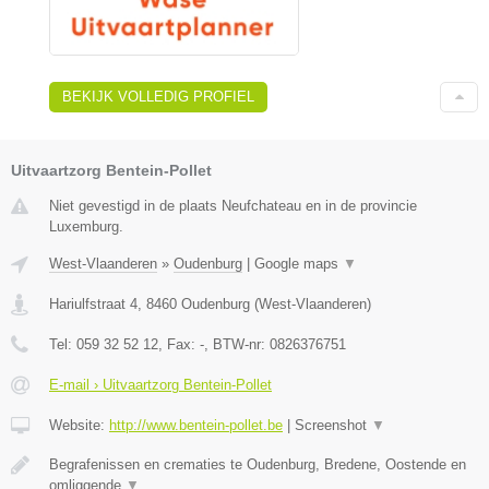
BEKIJK VOLLEDIG PROFIEL
Uitvaartzorg Bentein-Pollet
Niet gevestigd in de plaats Neufchateau en in de provincie
Luxemburg.
West-Vlaanderen
»
Oudenburg
|
Google maps
▼
Hariulfstraat 4
,
8460
Oudenburg
(
West-Vlaanderen
)
Tel:
059 32 52 12
, Fax:
-
, BTW-nr:
0826376751
E-mail › Uitvaartzorg Bentein-Pollet
Website:
http://www.bentein-pollet.be
|
Screenshot
▼
Begrafenissen en crematies te Oudenburg, Bredene, Oostende en
omliggende
▼