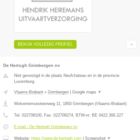
BEKIJK VOLLEDIG PROFIEL
De Hertogh Grimbergen nv
Niet gevestigd in de plaats Neufchateau en in de provincie
Luxemburg.
Vlaams-Brabant
»
Grimbergen
|
Google maps
▼
Wolvertemsesteenweg 11
,
1850
Grimbergen
(
Vlaams-Brabant
)
Tel:
022708100
, Fax:
022708274
, BTW-nr:
BE 0422.306.227
E-mail › De Hertogh Grimbergen nv
Website:
https://www.de-hertogh.com
|
Screenshot
▼