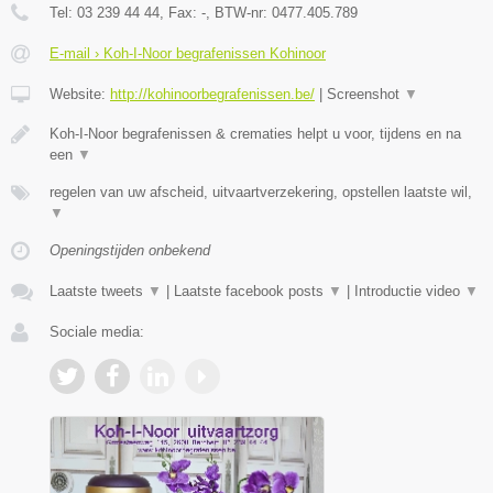
Tel:
03 239 44 44
, Fax:
-
, BTW-nr:
0477.405.789
E-mail › Koh-I-Noor begrafenissen Kohinoor
Website:
http://kohinoorbegrafenissen.be/
|
Screenshot
▼
Koh-I-Noor begrafenissen & crematies helpt u voor, tijdens en na
een
▼
regelen van uw afscheid, uitvaartverzekering, opstellen laatste wil,
▼
Openingstijden onbekend
Laatste tweets
▼
|
Laatste facebook posts
▼
|
Introductie video
▼
Sociale media: