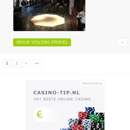
BEKIJK VOLLEDIG PROFIEL
1
2
»
»»