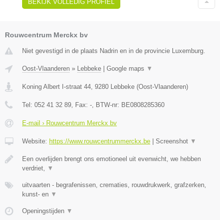
BEKIJK VOLLEDIG PROFIEL
Rouwcentrum Merckx bv
Niet gevestigd in de plaats Nadrin en in de provincie Luxemburg.
Oost-Vlaanderen
»
Lebbeke
|
Google maps
▼
Koning Albert I-straat 44
,
9280
Lebbeke
(
Oost-Vlaanderen
)
Tel:
052 41 32 89
, Fax:
-
, BTW-nr:
BE0808285360
E-mail › Rouwcentrum Merckx bv
Website:
https://www.rouwcentrummerckx.be
|
Screenshot
▼
Een overlijden brengt ons emotioneel uit evenwicht, we hebben
verdriet,
▼
uitvaarten - begrafenissen, crematies, rouwdrukwerk, grafzerken,
kunst- en
▼
Openingstijden
▼