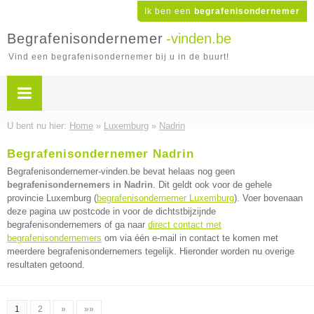
Ik ben een
begrafenisondernemer
Begrafenisondernemer
-vinden.be
Vind een begrafenisondernemer bij u in de buurt!
U bent nu hier:
Home
»
Luxemburg
»
Nadrin
Begrafenisondernemer Nadrin
Begrafenisondernemer-vinden.be bevat helaas nog geen
begrafenisondernemers in Nadrin
. Dit geldt ook voor de gehele
provincie Luxemburg (
begrafenisondernemer Luxemburg
). Voer bovenaan
deze pagina uw postcode in voor de dichtstbijzijnde
begrafenisondernemers of ga naar
direct contact met
begrafenisondernemers
om via één e-mail in contact te komen met
meerdere begrafenisondernemers tegelijk. Hieronder worden nu overige
resultaten getoond.
1
2
»
»»