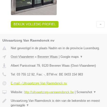
BEKIJK VOLLEDIG PROFIEL
Uitvaartzorg Van Raemdonck nv
Niet gevestigd in de plaats Nadrin en in de provincie Luxemburg.
Oost-Vlaanderen
»
Beveren Waas
|
Google maps
▼
Albert Panisstraat 79
,
9120
Beveren Waas
(
Oost-Vlaanderen
)
Tel:
03 755 12 92
, Fax:
-
, BTW-nr:
BE 0433 154 983
E-mail › Uitvaartzorg Van Raemdonck nv
Website:
http://uitvaartzorg-vanraemdonck.be
|
Screenshot
▼
Uitvaartzorg Van Raemdonck is één van de bekendste en meest
gevraagde
▼