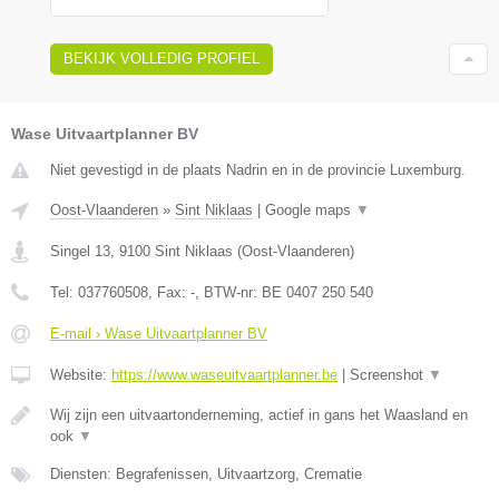
BEKIJK VOLLEDIG PROFIEL
Wase Uitvaartplanner BV
Niet gevestigd in de plaats Nadrin en in de provincie Luxemburg.
Oost-Vlaanderen
»
Sint Niklaas
|
Google maps
▼
Singel 13
,
9100
Sint Niklaas
(
Oost-Vlaanderen
)
Tel:
037760508
, Fax:
-
, BTW-nr:
BE 0407 250 540
E-mail › Wase Uitvaartplanner BV
Website:
https://www.waseuitvaartplanner.be
|
Screenshot
▼
Wij zijn een uitvaartonderneming, actief in gans het Waasland en
ook
▼
Diensten: Begrafenissen, Uitvaartzorg, Crematie