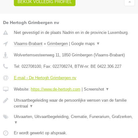
BEKIJK VOLLEDIG PROFIEL
De Hertogh Grimbergen nv
Niet gevestigd in de plaats Nadrin en in de provincie Luxemburg.
Vlaams-Brabant
»
Grimbergen
|
Google maps
▼
Wolvertemsesteenweg 11
,
1850
Grimbergen
(
Vlaams-Brabant
)
Tel:
022708100
, Fax:
022708274
, BTW-nr:
BE 0422.306.227
E-mail › De Hertogh Grimbergen nv
Website:
https://www.de-hertogh.com
|
Screenshot
▼
UItvaartbegeleiding waar de persoonlijke wensen van de familie
centraal
▼
Uitvaarten, Uitvaartbegeleiding, Crematie, Funerarium, Grafzerken,
▼
Er wordt gewerkt op afspraak.