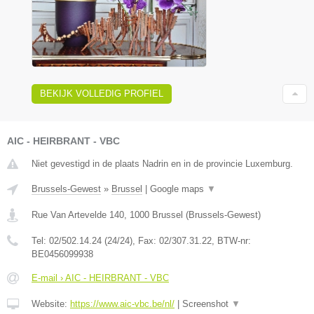
BEKIJK VOLLEDIG PROFIEL
AIC - HEIRBRANT - VBC
Niet gevestigd in de plaats Nadrin en in de provincie Luxemburg.
Brussels-Gewest
»
Brussel
|
Google maps
▼
Rue Van Artevelde 140
,
1000
Brussel
(
Brussels-Gewest
)
Tel:
02/502.14.24 (24/24)
, Fax:
02/307.31.22
, BTW-nr:
BE0456099938
E-mail › AIC - HEIRBRANT - VBC
Website:
https://www.aic-vbc.be/nl/
|
Screenshot
▼