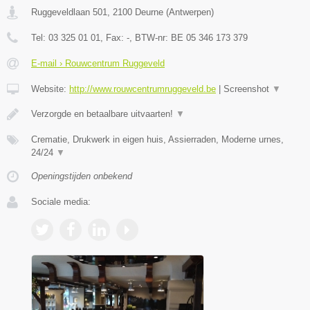
Ruggeveldlaan 501
,
2100
Deurne
(
Antwerpen
)
Tel:
03 325 01 01
, Fax:
-
, BTW-nr:
BE 05 346 173 379
E-mail › Rouwcentrum Ruggeveld
Website:
http://www.rouwcentrumruggeveld.be
|
Screenshot
▼
Verzorgde en betaalbare uitvaarten!
▼
Crematie, Drukwerk in eigen huis, Assierraden, Moderne urnes,
24/24
▼
Openingstijden onbekend
Sociale media: