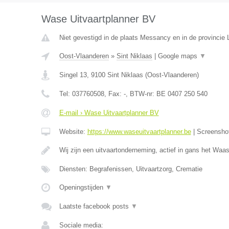
Wase Uitvaartplanner BV
Niet gevestigd in de plaats Messancy en in de provincie
Oost-Vlaanderen
»
Sint Niklaas
|
Google maps
▼
Singel 13
,
9100
Sint Niklaas
(
Oost-Vlaanderen
)
Tel:
037760508
, Fax:
-
, BTW-nr:
BE 0407 250 540
E-mail › Wase Uitvaartplanner BV
Website:
https://www.waseuitvaartplanner.be
|
Screensho
Wij zijn een uitvaartonderneming, actief in gans het Wa
Diensten: Begrafenissen, Uitvaartzorg, Crematie
Openingstijden
▼
Laatste facebook posts
▼
Sociale media: