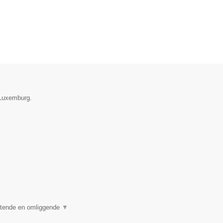
 Luxemburg.
stende en omliggende
▼