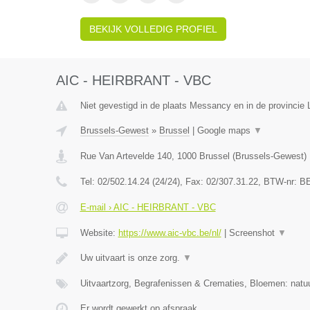
BEKIJK VOLLEDIG PROFIEL
AIC - HEIRBRANT - VBC
Niet gevestigd in de plaats Messancy en in de provincie
Brussels-Gewest
»
Brussel
|
Google maps
▼
Rue Van Artevelde 140
,
1000
Brussel
(
Brussels-Gewest
)
Tel:
02/502.14.24 (24/24)
, Fax:
02/307.31.22
, BTW-nr:
BE
E-mail › AIC - HEIRBRANT - VBC
Website:
https://www.aic-vbc.be/nl/
|
Screenshot
▼
Uw uitvaart is onze zorg.
▼
Uitvaartzorg, Begrafenissen & Crematies, Bloemen: natuu
Er wordt gewerkt op afspraak.