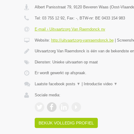
Albert Panisstraat 79
,
9120
Beveren Waas
(
Oost-Vlaand
Tel:
03 755 12 92
, Fax:
-
, BTW-nr:
BE 0433 154 983
E-mail › Uitvaartzorg Van Raemdonck nv
Website:
http://uitvaartzorg-vanraemdonck.be
|
Screensh
Uitvaartzorg Van Raemdonck is één van de bekendste e
Diensten: Unieke uitvaarten op maat
Er wordt gewerkt op afspraak.
Laatste facebook posts
▼
|
Introductie video
▼
Sociale media:
BEKIJK VOLLEDIG PROFIEL