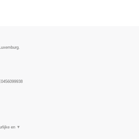
 Luxemburg.
0456099938
rlijke en
▼