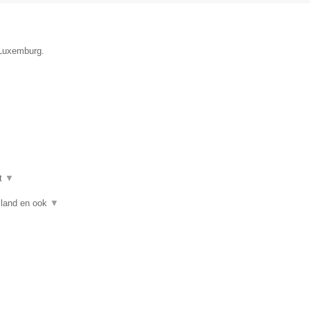
 Luxemburg.
t
▼
asland en ook
▼