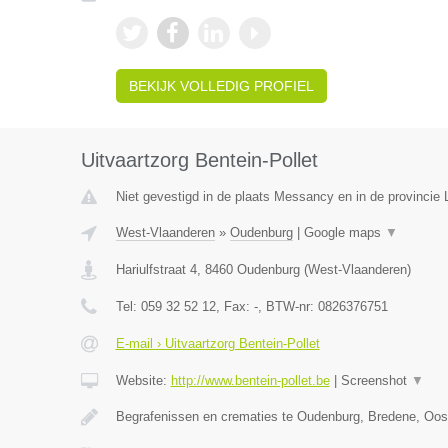
BEKIJK VOLLEDIG PROFIEL
Uitvaartzorg Bentein-Pollet
Niet gevestigd in de plaats Messancy en in de provincie
West-Vlaanderen
»
Oudenburg
|
Google maps
▼
Hariulfstraat 4
,
8460
Oudenburg
(
West-Vlaanderen
)
Tel:
059 32 52 12
, Fax:
-
, BTW-nr:
0826376751
E-mail › Uitvaartzorg Bentein-Pollet
Website:
http://www.bentein-pollet.be
|
Screenshot
▼
Begrafenissen en crematies te Oudenburg, Bredene, Oo