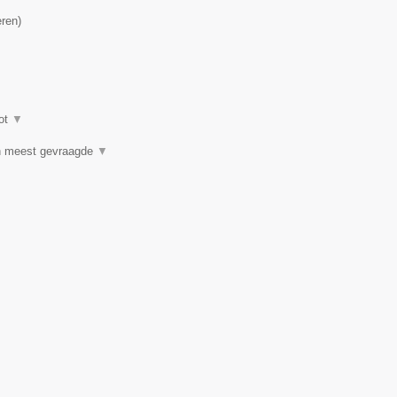
eren
)
ot
▼
n meest gevraagde
▼