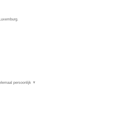
 Luxemburg.
elemaal persoonlijk
▼