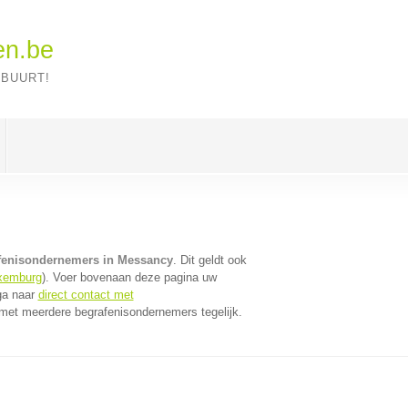
en.be
 BUURT!
fenisondernemers in Messancy
. Dit geldt ook
xemburg
). Voer bovenaan deze pagina uw
 ga naar
direct contact met
met meerdere begrafenisondernemers tegelijk.