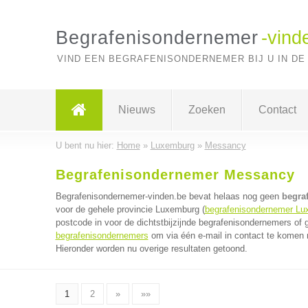
Begrafenisondernemer
-vind
VIND EEN BEGRAFENISONDERNEMER BIJ U IN DE
Nieuws
Zoeken
Contact
U bent nu hier:
Home
»
Luxemburg
»
Messancy
Begrafenisondernemer Messancy
Begrafenisondernemer-vinden.be bevat helaas nog geen
begra
voor de gehele provincie Luxemburg (
begrafenisondernemer Lu
postcode in voor de dichtstbijzijnde begrafenisondernemers of
begrafenisondernemers
om via één e-mail in contact te komen 
Hieronder worden nu overige resultaten getoond.
1
2
»
»»