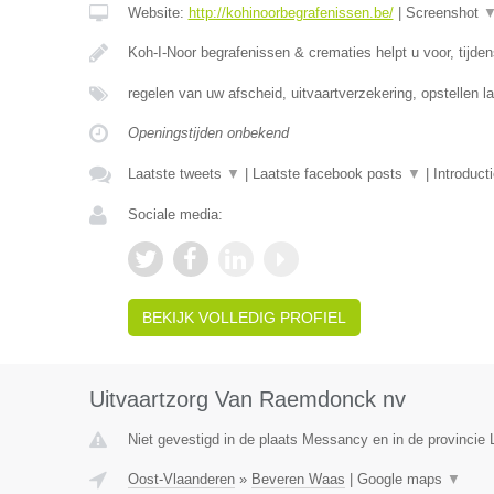
Website:
http://kohinoorbegrafenissen.be/
|
Screenshot
Koh-I-Noor begrafenissen & crematies helpt u voor, tijde
regelen van uw afscheid, uitvaartverzekering, opstellen la
Openingstijden onbekend
Laatste tweets
▼
|
Laatste facebook posts
▼
|
Introduct
Sociale media:
BEKIJK VOLLEDIG PROFIEL
Uitvaartzorg Van Raemdonck nv
Niet gevestigd in de plaats Messancy en in de provincie
Oost-Vlaanderen
»
Beveren Waas
|
Google maps
▼