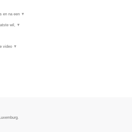
▼
ns en na een
▼
atste wil,
▼
ie video
▼
 Luxemburg.