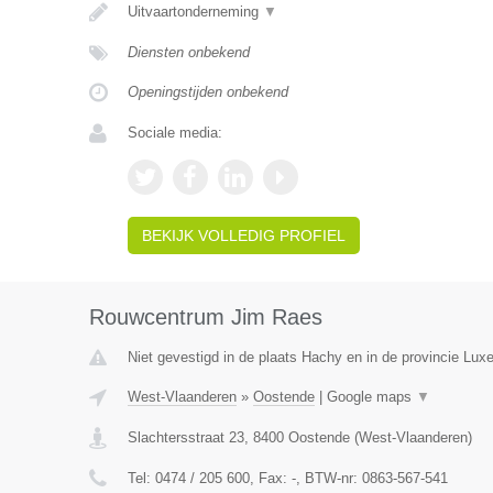
Uitvaartonderneming
▼
Diensten onbekend
Openingstijden onbekend
Sociale media:
BEKIJK VOLLEDIG PROFIEL
Rouwcentrum Jim Raes
Niet gevestigd in de plaats Hachy en in de provincie Lux
West-Vlaanderen
»
Oostende
|
Google maps
▼
Slachtersstraat 23
,
8400
Oostende
(
West-Vlaanderen
)
Tel:
0474 / 205 600
, Fax:
-
, BTW-nr:
0863-567-541