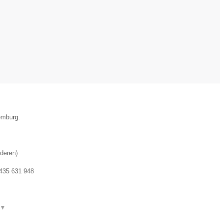
emburg.
deren
)
435 631 948
▼