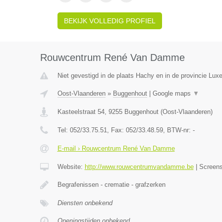
BEKIJK VOLLEDIG PROFIEL
Rouwcentrum René Van Damme
Niet gevestigd in de plaats Hachy en in de provincie Lux
Oost-Vlaanderen
»
Buggenhout
|
Google maps
▼
Kasteelstraat 54
,
9255
Buggenhout
(
Oost-Vlaanderen
)
Tel:
052/33.75.51
, Fax:
052/33.48.59
, BTW-nr:
-
E-mail › Rouwcentrum René Van Damme
Website:
http://www.rouwcentrumvandamme.be
|
Screen
Begrafenissen - crematie - grafzerken
Diensten onbekend
Openingstijden onbekend