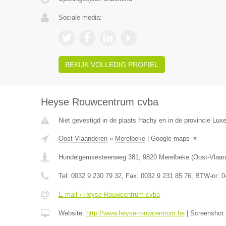
Sociale media:
BEKIJK VOLLEDIG PROFIEL
Heyse Rouwcentrum cvba
Niet gevestigd in de plaats Hachy en in de provincie Lux
Oost-Vlaanderen
»
Merelbeke
|
Google maps
▼
Hundelgemsesteenweg 381
,
9820
Merelbeke
(
Oost-Vlaan
Tel:
0032 9 230 79 32
, Fax:
0032 9 231 85 76
, BTW-nr:
0
E-mail › Heyse Rouwcentrum cvba
Website:
http://www.heyse-rouwcentrum.be
|
Screenshot