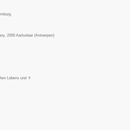
emburg.
any
,
2000
Aartselaar
(
Antwerpen
)
ichen Lebens und
▼