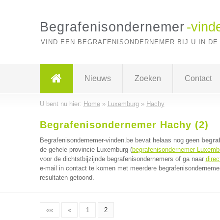
Begrafenisondernemer
-vind
VIND EEN BEGRAFENISONDERNEMER BIJ U IN DE
Nieuws
Zoeken
Contact
U bent nu hier:
Home
»
Luxemburg
»
Hachy
Begrafenisondernemer Hachy (2)
Begrafenisondernemer-vinden.be bevat helaas nog geen
begra
de gehele provincie Luxemburg (
begrafenisondernemer Luxemb
voor de dichtstbijzijnde begrafenisondernemers of ga naar
dire
e-mail in contact te komen met meerdere begrafenisondernemers
resultaten getoond.
««
«
1
2