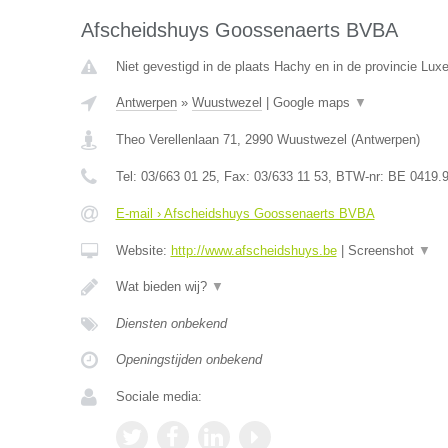
Afscheidshuys Goossenaerts BVBA
Niet gevestigd in de plaats Hachy en in de provincie Lux
Antwerpen
»
Wuustwezel
|
Google maps
▼
Theo Verellenlaan 71
,
2990
Wuustwezel
(
Antwerpen
)
Tel:
03/663 01 25
, Fax:
03/633 11 53
, BTW-nr:
BE 0419.9
E-mail › Afscheidshuys Goossenaerts BVBA
Website:
http://www.afscheidshuys.be
|
Screenshot
▼
Wat bieden wij?
▼
Diensten onbekend
Openingstijden onbekend
Sociale media: