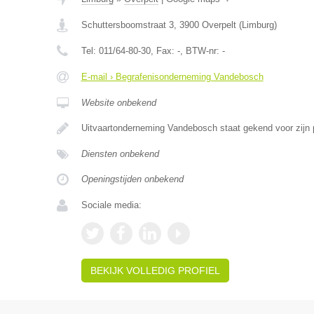
Schuttersboomstraat 3
,
3900
Overpelt
(
Limburg
)
Tel:
011/64-80-30
, Fax:
-
, BTW-nr:
-
E-mail › Begrafenisonderneming Vandebosch
Website onbekend
Uitvaartonderneming Vandebosch staat gekend voor zijn 
Diensten onbekend
Openingstijden onbekend
Sociale media:
BEKIJK VOLLEDIG PROFIEL