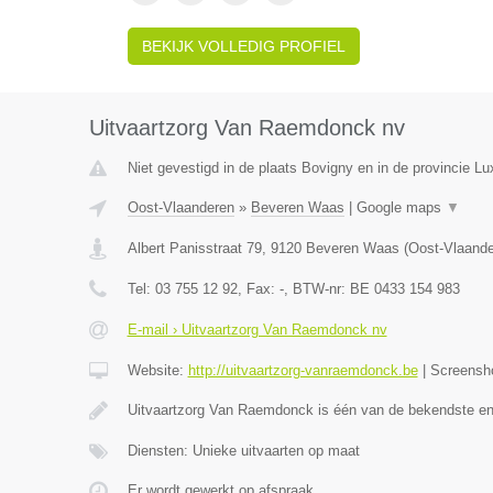
BEKIJK VOLLEDIG PROFIEL
Uitvaartzorg Van Raemdonck nv
Niet gevestigd in de plaats Bovigny en in de provincie L
Oost-Vlaanderen
»
Beveren Waas
|
Google maps
▼
Albert Panisstraat 79
,
9120
Beveren Waas
(
Oost-Vlaand
Tel:
03 755 12 92
, Fax:
-
, BTW-nr:
BE 0433 154 983
E-mail › Uitvaartzorg Van Raemdonck nv
Website:
http://uitvaartzorg-vanraemdonck.be
|
Screensh
Uitvaartzorg Van Raemdonck is één van de bekendste e
Diensten: Unieke uitvaarten op maat
Er wordt gewerkt op afspraak.