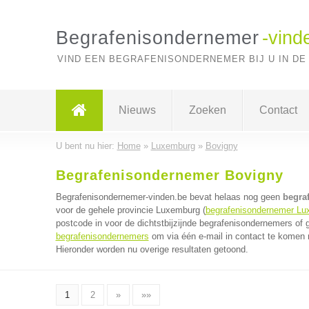
Begrafenisondernemer
-vind
VIND EEN BEGRAFENISONDERNEMER BIJ U IN DE
Nieuws
Zoeken
Contact
U bent nu hier:
Home
»
Luxemburg
»
Bovigny
Begrafenisondernemer Bovigny
Begrafenisondernemer-vinden.be bevat helaas nog geen
begra
voor de gehele provincie Luxemburg (
begrafenisondernemer Lu
postcode in voor de dichtstbijzijnde begrafenisondernemers of
begrafenisondernemers
om via één e-mail in contact te komen 
Hieronder worden nu overige resultaten getoond.
1
2
»
»»