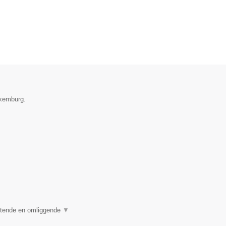
uxemburg.
stende en omliggende
▼