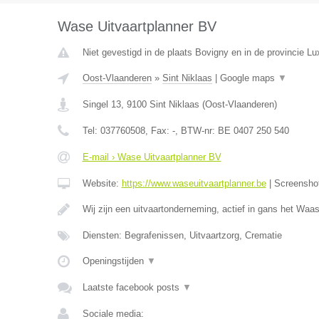
Wase Uitvaartplanner BV
Niet gevestigd in de plaats Bovigny en in de provincie L
Oost-Vlaanderen
»
Sint Niklaas
|
Google maps
▼
Singel 13
,
9100
Sint Niklaas
(
Oost-Vlaanderen
)
Tel:
037760508
, Fax:
-
, BTW-nr:
BE 0407 250 540
E-mail › Wase Uitvaartplanner BV
Website:
https://www.waseuitvaartplanner.be
|
Screensho
Wij zijn een uitvaartonderneming, actief in gans het Wa
Diensten: Begrafenissen, Uitvaartzorg, Crematie
Openingstijden
▼
Laatste facebook posts
▼
Sociale media: