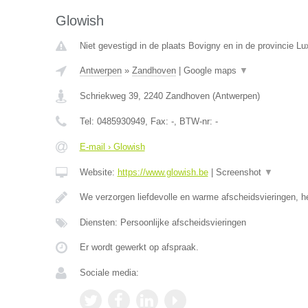
Glowish
Niet gevestigd in de plaats Bovigny en in de provincie L
Antwerpen
»
Zandhoven
|
Google maps
▼
Schriekweg 39
,
2240
Zandhoven
(
Antwerpen
)
Tel:
0485930949
, Fax:
-
, BTW-nr:
-
E-mail › Glowish
Website:
https://www.glowish.be
|
Screenshot
▼
We verzorgen liefdevolle en warme afscheidsvieringen, h
Diensten: Persoonlijke afscheidsvieringen
Er wordt gewerkt op afspraak.
Sociale media: