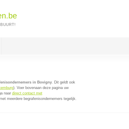
en.be
 BUURT!
fenisondernemers in Bovigny
. Dit geldt ook
xemburg
). Voer bovenaan deze pagina uw
 ga naar
direct contact met
met meerdere begrafenisondernemers tegelijk.