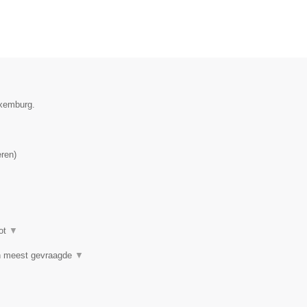
uxemburg.
eren
)
ot
▼
n meest gevraagde
▼