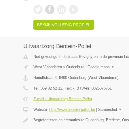
BEKIJK VOLLEDIG PROFIEL
Uitvaartzorg Bentein-Pollet
Niet gevestigd in de plaats Bovigny en in de provincie L
West-Vlaanderen
»
Oudenburg
|
Google maps
▼
Hariulfstraat 4
,
8460
Oudenburg
(
West-Vlaanderen
)
Tel:
059 32 52 12
, Fax:
-
, BTW-nr:
0826376751
E-mail › Uitvaartzorg Bentein-Pollet
Website:
http://www.bentein-pollet.be
|
Screenshot
▼
Begrafenissen en crematies te Oudenburg, Bredene, Oo