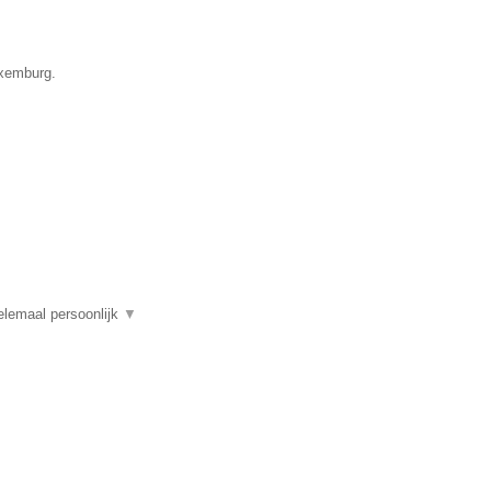
uxemburg.
elemaal persoonlijk
▼