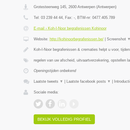
Grotesteenweg 145
,
2600
Antwerpen
(
Antwerpen
)
Tel:
03 239 44 44
, Fax:
-
, BTW-nr:
0477.405.789
E-mail › Koh-I-Noor begrafenissen Kohinoor
Website:
http://kohinoorbegrafenissen.be/
|
Screenshot
Koh-I-Noor begrafenissen & crematies helpt u voor, tijde
regelen van uw afscheid, uitvaartverzekering, opstellen la
Openingstijden onbekend
Laatste tweets
▼
|
Laatste facebook posts
▼
|
Introduct
Sociale media:
BEKIJK VOLLEDIG PROFIEL