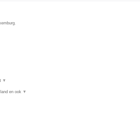
uxemburg.
t
▼
asland en ook
▼