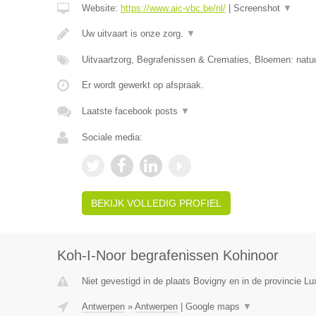
Website:
https://www.aic-vbc.be/nl/
|
Screenshot
▼
Uw uitvaart is onze zorg.
▼
Uitvaartzorg, Begrafenissen & Crematies, Bloemen: natuu
Er wordt gewerkt op afspraak.
Laatste facebook posts
▼
Sociale media:
BEKIJK VOLLEDIG PROFIEL
Koh-I-Noor begrafenissen Kohinoor
Niet gevestigd in de plaats Bovigny en in de provincie L
Antwerpen
»
Antwerpen
|
Google maps
▼