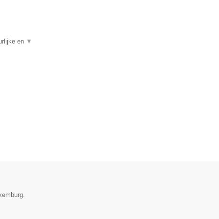
rlijke en
▼
uxemburg.