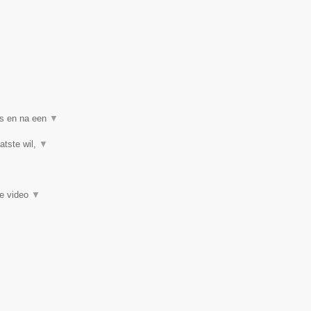
▼
ns en na een
▼
atste wil,
▼
ie video
▼