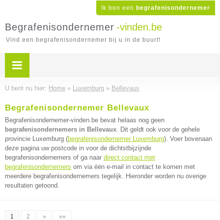
Ik ben een
begrafenisondernemer
Begrafenisondernemer
-vinden.be
Vind een begrafenisondernemer bij u in de buurt!
U bent nu hier:
Home
»
Luxemburg
»
Bellevaux
Begrafenisondernemer Bellevaux
Begrafenisondernemer-vinden.be bevat helaas nog geen
begrafenisondernemers in Bellevaux
. Dit geldt ook voor de gehele
provincie Luxemburg (
begrafenisondernemer Luxemburg
). Voer bovenaan
deze pagina uw postcode in voor de dichtstbijzijnde
begrafenisondernemers of ga naar
direct contact met
begrafenisondernemers
om via één e-mail in contact te komen met
meerdere begrafenisondernemers tegelijk. Hieronder worden nu overige
resultaten getoond.
1
2
»
»»