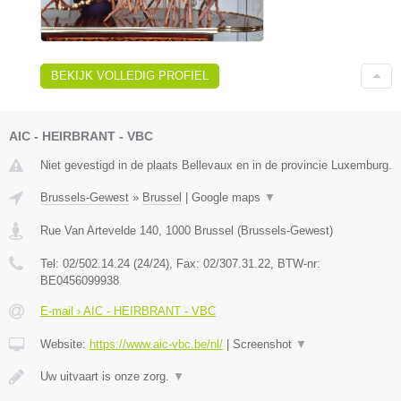
BEKIJK VOLLEDIG PROFIEL
AIC - HEIRBRANT - VBC
Niet gevestigd in de plaats Bellevaux en in de provincie Luxemburg.
Brussels-Gewest
»
Brussel
|
Google maps
▼
Rue Van Artevelde 140
,
1000
Brussel
(
Brussels-Gewest
)
Tel:
02/502.14.24 (24/24)
, Fax:
02/307.31.22
, BTW-nr:
BE0456099938
E-mail › AIC - HEIRBRANT - VBC
Website:
https://www.aic-vbc.be/nl/
|
Screenshot
▼
Uw uitvaart is onze zorg.
▼