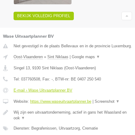
BEKIJK VOLLEDIG PROFIEL
Wase Uitvaartplanner BV
Niet gevestigd in de plaats Bellevaux en in de provincie Luxemburg.
Oost-Vlaanderen
»
Sint Niklaas
|
Google maps
▼
Singel 13
,
9100
Sint Niklaas
(
Oost-Vlaanderen
)
Tel:
037760508
, Fax:
-
, BTW-nr:
BE 0407 250 540
E-mail › Wase Uitvaartplanner BV
Website:
https://www.waseuitvaartplanner.be
|
Screenshot
▼
Wij zijn een uitvaartonderneming, actief in gans het Waasland en
ook
▼
Diensten: Begrafenissen, Uitvaartzorg, Crematie