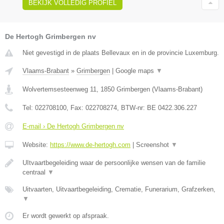
BEKIJK VOLLEDIG PROFIEL
De Hertogh Grimbergen nv
Niet gevestigd in de plaats Bellevaux en in de provincie Luxemburg.
Vlaams-Brabant
»
Grimbergen
|
Google maps
▼
Wolvertemsesteenweg 11
,
1850
Grimbergen
(
Vlaams-Brabant
)
Tel:
022708100
, Fax:
022708274
, BTW-nr:
BE 0422.306.227
E-mail › De Hertogh Grimbergen nv
Website:
https://www.de-hertogh.com
|
Screenshot
▼
UItvaartbegeleiding waar de persoonlijke wensen van de familie
centraal
▼
Uitvaarten, Uitvaartbegeleiding, Crematie, Funerarium, Grafzerken,
▼
Er wordt gewerkt op afspraak.