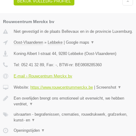
BEKIJK VOLLEDIG PROFIEL
Rouwcentrum Merckx bv
Niet gevestigd in de plaats Bellevaux en in de provincie Luxemburg.
Oost-Vlaanderen
»
Lebbeke
|
Google maps
▼
Koning Albert I-straat 44
,
9280
Lebbeke
(
Oost-Vlaanderen
)
Tel:
052 41 32 89
, Fax:
-
, BTW-nr:
BE0808285360
E-mail › Rouwcentrum Merckx bv
Website:
https://www.rouwcentrummerckx.be
|
Screenshot
▼
Een overlijden brengt ons emotioneel uit evenwicht, we hebben
verdriet,
▼
uitvaarten - begrafenissen, crematies, rouwdrukwerk, grafzerken,
kunst- en
▼
Openingstijden
▼