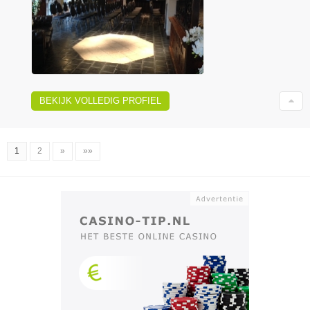
BEKIJK VOLLEDIG PROFIEL
1
2
»
»»