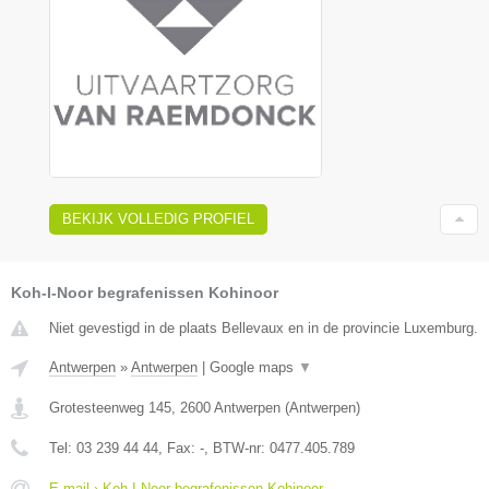
BEKIJK VOLLEDIG PROFIEL
Koh-I-Noor begrafenissen Kohinoor
Niet gevestigd in de plaats Bellevaux en in de provincie Luxemburg.
Antwerpen
»
Antwerpen
|
Google maps
▼
Grotesteenweg 145
,
2600
Antwerpen
(
Antwerpen
)
Tel:
03 239 44 44
, Fax:
-
, BTW-nr:
0477.405.789
E-mail › Koh-I-Noor begrafenissen Kohinoor