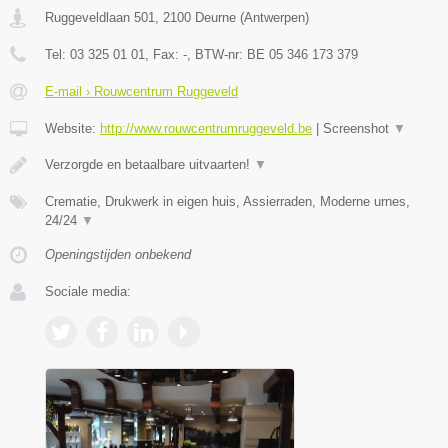
Ruggeveldlaan 501
,
2100
Deurne
(
Antwerpen
)
Tel:
03 325 01 01
, Fax:
-
, BTW-nr:
BE 05 346 173 379
E-mail › Rouwcentrum Ruggeveld
Website:
http://www.rouwcentrumruggeveld.be
|
Screenshot
▼
Verzorgde en betaalbare uitvaarten!
▼
Crematie, Drukwerk in eigen huis, Assierraden, Moderne urnes,
24/24
▼
Openingstijden onbekend
Sociale media: