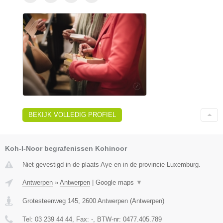
BEKIJK VOLLEDIG PROFIEL
Koh-I-Noor begrafenissen Kohinoor
Niet gevestigd in de plaats Aye en in de provincie Luxemburg.
Antwerpen
»
Antwerpen
|
Google maps
▼
Grotesteenweg 145
,
2600
Antwerpen
(
Antwerpen
)
Tel:
03 239 44 44
, Fax:
-
, BTW-nr:
0477.405.789