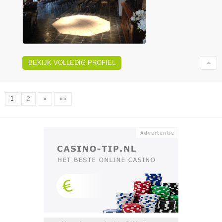
BEKIJK VOLLEDIG PROFIEL
1
2
»
»»