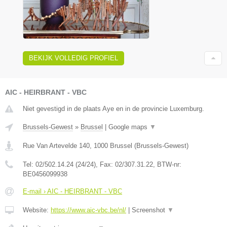
BEKIJK VOLLEDIG PROFIEL
AIC - HEIRBRANT - VBC
Niet gevestigd in de plaats Aye en in de provincie Luxemburg.
Brussels-Gewest
»
Brussel
|
Google maps
▼
Rue Van Artevelde 140
,
1000
Brussel
(
Brussels-Gewest
)
Tel:
02/502.14.24 (24/24)
, Fax:
02/307.31.22
, BTW-nr:
BE0456099938
E-mail › AIC - HEIRBRANT - VBC
Website:
https://www.aic-vbc.be/nl/
|
Screenshot
▼