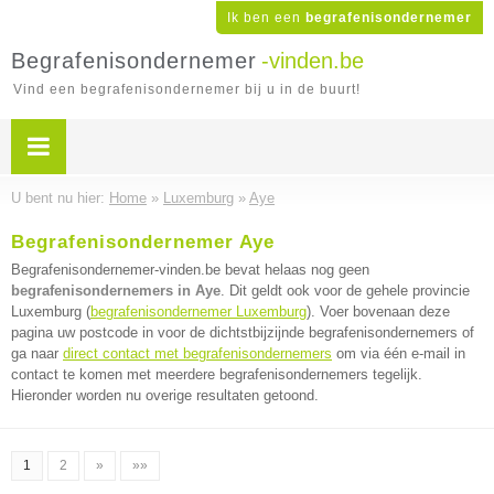
Ik ben een
begrafenisondernemer
Begrafenisondernemer
-vinden.be
Vind een begrafenisondernemer bij u in de buurt!
U bent nu hier:
Home
»
Luxemburg
»
Aye
Begrafenisondernemer Aye
Begrafenisondernemer-vinden.be bevat helaas nog geen
begrafenisondernemers in Aye
. Dit geldt ook voor de gehele provincie
Luxemburg (
begrafenisondernemer Luxemburg
). Voer bovenaan deze
pagina uw postcode in voor de dichtstbijzijnde begrafenisondernemers of
ga naar
direct contact met begrafenisondernemers
om via één e-mail in
contact te komen met meerdere begrafenisondernemers tegelijk.
Hieronder worden nu overige resultaten getoond.
1
2
»
»»