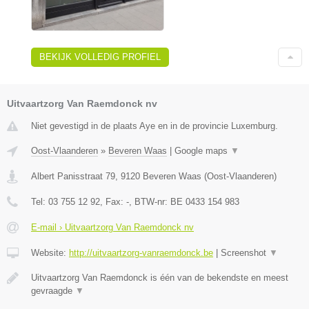
BEKIJK VOLLEDIG PROFIEL
Uitvaartzorg Van Raemdonck nv
Niet gevestigd in de plaats Aye en in de provincie Luxemburg.
Oost-Vlaanderen
»
Beveren Waas
|
Google maps
▼
Albert Panisstraat 79
,
9120
Beveren Waas
(
Oost-Vlaanderen
)
Tel:
03 755 12 92
, Fax:
-
, BTW-nr:
BE 0433 154 983
E-mail › Uitvaartzorg Van Raemdonck nv
Website:
http://uitvaartzorg-vanraemdonck.be
|
Screenshot
▼
Uitvaartzorg Van Raemdonck is één van de bekendste en meest
gevraagde
▼