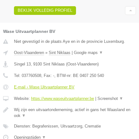
BEKIJK VOLLEDIG PROFIEL
Wase Uitvaartplanner BV
Niet gevestigd in de plaats Aye en in de provincie Luxemburg.
Oost-Vlaanderen
»
Sint Niklaas
|
Google maps
▼
Singel 13
,
9100
Sint Niklaas
(
Oost-Vlaanderen
)
Tel:
037760508
, Fax:
-
, BTW-nr:
BE 0407 250 540
E-mail › Wase Uitvaartplanner BV
Website:
https://www.waseuitvaartplanner.be
|
Screenshot
▼
Wij zijn een uitvaartonderneming, actief in gans het Waasland en
ook
▼
Diensten: Begrafenissen, Uitvaartzorg, Crematie
Openingstijden
▼