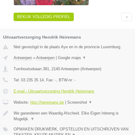
BEKIJK VOLLEDIG PROFIEL
Uitvaartverzorging Hendrik Heiremans
Niet gevestigd in de plaats Aye en in de provincie Luxemburg.
Antwerpen
»
Antwerpen
|
Google maps
▼
Turnhoutsebaan 381
,
2140
Antwerpen
(
Antwerpen
)
Tel:
03 235 35 14
, Fax:
-
, BTW-nr:
-
E-mail › Uitvaartverzorging Hendrik Heiremans
Website:
http://heiremans.be
|
Screenshot
▼
We garanderen een Waardig Afscheid. Elke Eigen Inbreng is
Mogelijk.
▼
OPMAKEN DRUKWERK, OPSTELLEN EN UITSCHRIJVEN VAN
TEKSTEN, KEUZE MUZIEK EN
▼