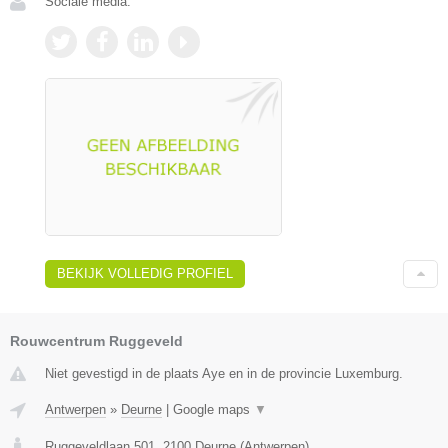
Sociale media:
BEKIJK VOLLEDIG PROFIEL
Rouwcentrum Ruggeveld
Niet gevestigd in de plaats Aye en in de provincie Luxemburg.
Antwerpen
»
Deurne
|
Google maps
▼
Ruggeveldlaan 501
,
2100
Deurne
(
Antwerpen
)