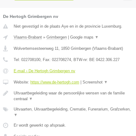
De Hertogh Grimbergen nv
Niet gevestigd in de plaats Aye en in de provincie Luxemburg.
Vlaams-Brabant
»
Grimbergen
|
Google maps
▼
Wolvertemsesteenweg 11
,
1850
Grimbergen
(
Vlaams-Brabant
)
Tel:
022708100
, Fax:
022708274
, BTW-nr:
BE 0422.306.227
E-mail › De Hertogh Grimbergen nv
Website:
https://www.de-hertogh.com
|
Screenshot
▼
UItvaartbegeleiding waar de persoonlijke wensen van de familie
centraal
▼
Uitvaarten, Uitvaartbegeleiding, Crematie, Funerarium, Grafzerken,
▼
Er wordt gewerkt op afspraak.