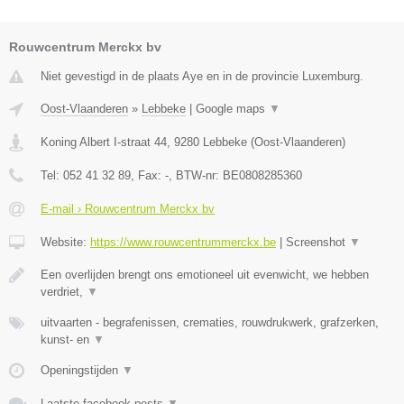
Rouwcentrum Merckx bv
Niet gevestigd in de plaats Aye en in de provincie Luxemburg.
Oost-Vlaanderen
»
Lebbeke
|
Google maps
▼
Koning Albert I-straat 44
,
9280
Lebbeke
(
Oost-Vlaanderen
)
Tel:
052 41 32 89
, Fax:
-
, BTW-nr:
BE0808285360
E-mail › Rouwcentrum Merckx bv
Website:
https://www.rouwcentrummerckx.be
|
Screenshot
▼
Een overlijden brengt ons emotioneel uit evenwicht, we hebben
verdriet,
▼
uitvaarten - begrafenissen, crematies, rouwdrukwerk, grafzerken,
kunst- en
▼
Openingstijden
▼
Laatste facebook posts
▼