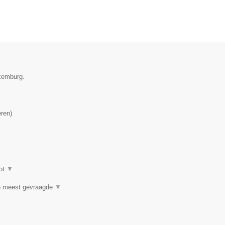
uxemburg.
eren
)
ot
▼
n meest gevraagde
▼