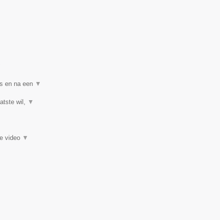
▼
ns en na een
▼
atste wil,
▼
ie video
▼