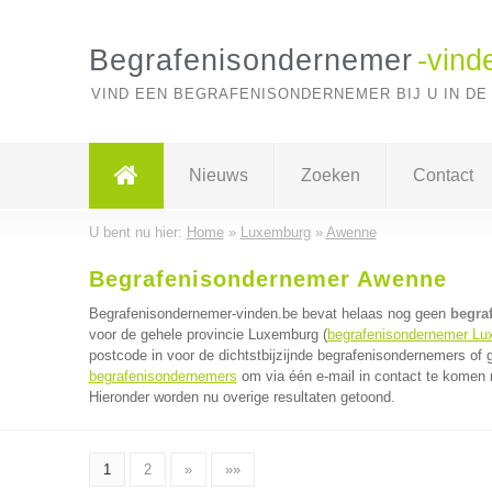
Begrafenisondernemer
-vind
VIND EEN BEGRAFENISONDERNEMER BIJ U IN DE
Nieuws
Zoeken
Contact
U bent nu hier:
Home
»
Luxemburg
»
Awenne
Begrafenisondernemer Awenne
Begrafenisondernemer-vinden.be bevat helaas nog geen
begra
voor de gehele provincie Luxemburg (
begrafenisondernemer Lu
postcode in voor de dichtstbijzijnde begrafenisondernemers of
begrafenisondernemers
om via één e-mail in contact te komen 
Hieronder worden nu overige resultaten getoond.
1
2
»
»»