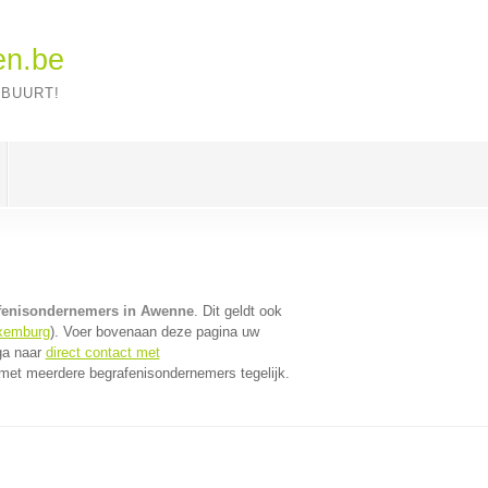
en.be
 BUURT!
fenisondernemers in Awenne
. Dit geldt ook
xemburg
). Voer bovenaan deze pagina uw
 ga naar
direct contact met
met meerdere begrafenisondernemers tegelijk.