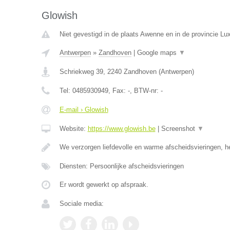
Glowish
Niet gevestigd in de plaats Awenne en in de provincie L
Antwerpen
»
Zandhoven
|
Google maps
▼
Schriekweg 39
,
2240
Zandhoven
(
Antwerpen
)
Tel:
0485930949
, Fax:
-
, BTW-nr:
-
E-mail › Glowish
Website:
https://www.glowish.be
|
Screenshot
▼
We verzorgen liefdevolle en warme afscheidsvieringen, h
Diensten: Persoonlijke afscheidsvieringen
Er wordt gewerkt op afspraak.
Sociale media: