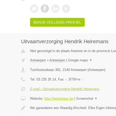
BEKIJK VOLLEDIG PROFIEL
Uitvaartverzorging Hendrik Heiremans
Niet gevestigd in de plaats Awenne en in de provincie L
Antwerpen
»
Antwerpen
|
Google maps
▼
Turnhoutsebaan 381
,
2140
Antwerpen
(
Antwerpen
)
Tel:
03 235 35 14
, Fax:
-
, BTW-nr:
-
E-mail › Uitvaartverzorging Hendrik Heiremans
Website:
http://heiremans.be
|
Screenshot
▼
We garanderen een Waardig Afscheid. Elke Eigen Inbreng