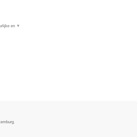
rlijke en
▼
uxemburg.