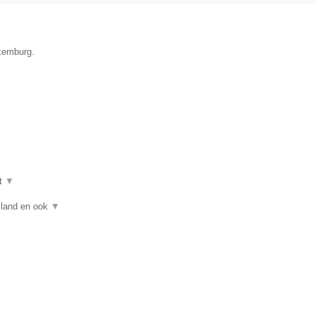
uxemburg.
t
▼
asland en ook
▼