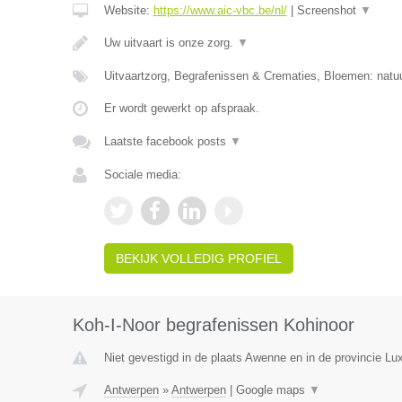
Website:
https://www.aic-vbc.be/nl/
|
Screenshot
▼
Uw uitvaart is onze zorg.
▼
Uitvaartzorg, Begrafenissen & Crematies, Bloemen: natuu
Er wordt gewerkt op afspraak.
Laatste facebook posts
▼
Sociale media:
BEKIJK VOLLEDIG PROFIEL
Koh-I-Noor begrafenissen Kohinoor
Niet gevestigd in de plaats Awenne en in de provincie L
Antwerpen
»
Antwerpen
|
Google maps
▼