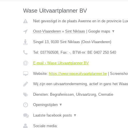
Wase Uitvaartplanner BV
Niet gevestigd in de plaats Awenne en in de provincie L
Oost-Vlaanderen
»
Sint Niklaas
|
Google maps
▼
Singel 13
,
9100
Sint Niklaas
(
Oost-Vlaanderen
)
Tel:
037760508
, Fax:
-
, BTW-nr:
BE 0407 250 540
E-mail › Wase Uitvaartplanner BV
Website:
https://www.waseuitvaartplanner.be
|
Screensho
Wij zijn een uitvaartonderneming, actief in gans het Wa
Diensten: Begrafenissen, Uitvaartzorg, Crematie
Openingstijden
▼
Laatste facebook posts
▼
Sociale media: