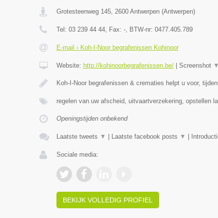
Grotesteenweg 145
,
2600
Antwerpen
(
Antwerpen
)
Tel:
03 239 44 44
, Fax:
-
, BTW-nr:
0477.405.789
E-mail › Koh-I-Noor begrafenissen Kohinoor
Website:
http://kohinoorbegrafenissen.be/
|
Screenshot
Koh-I-Noor begrafenissen & crematies helpt u voor, tijde
regelen van uw afscheid, uitvaartverzekering, opstellen la
Openingstijden onbekend
Laatste tweets
▼
|
Laatste facebook posts
▼
|
Introduct
Sociale media:
BEKIJK VOLLEDIG PROFIEL