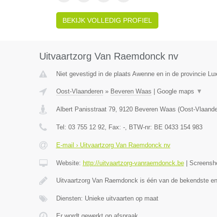
BEKIJK VOLLEDIG PROFIEL
Uitvaartzorg Van Raemdonck nv
Niet gevestigd in de plaats Awenne en in de provincie L
Oost-Vlaanderen
»
Beveren Waas
|
Google maps
▼
Albert Panisstraat 79
,
9120
Beveren Waas
(
Oost-Vlaand
Tel:
03 755 12 92
, Fax:
-
, BTW-nr:
BE 0433 154 983
E-mail › Uitvaartzorg Van Raemdonck nv
Website:
http://uitvaartzorg-vanraemdonck.be
|
Screensh
Uitvaartzorg Van Raemdonck is één van de bekendste e
Diensten: Unieke uitvaarten op maat
Er wordt gewerkt op afspraak.