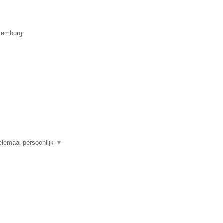
uxemburg.
elemaal persoonlijk
▼