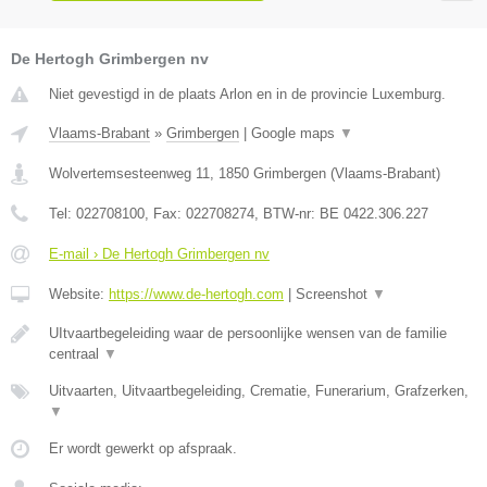
De Hertogh Grimbergen nv
Niet gevestigd in de plaats Arlon en in de provincie Luxemburg.
Vlaams-Brabant
»
Grimbergen
|
Google maps
▼
Wolvertemsesteenweg 11
,
1850
Grimbergen
(
Vlaams-Brabant
)
Tel:
022708100
, Fax:
022708274
, BTW-nr:
BE 0422.306.227
E-mail › De Hertogh Grimbergen nv
Website:
https://www.de-hertogh.com
|
Screenshot
▼
UItvaartbegeleiding waar de persoonlijke wensen van de familie
centraal
▼
Uitvaarten, Uitvaartbegeleiding, Crematie, Funerarium, Grafzerken,
▼
Er wordt gewerkt op afspraak.