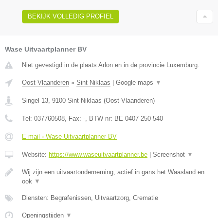
BEKIJK VOLLEDIG PROFIEL
Wase Uitvaartplanner BV
Niet gevestigd in de plaats Arlon en in de provincie Luxemburg.
Oost-Vlaanderen
»
Sint Niklaas
|
Google maps
▼
Singel 13
,
9100
Sint Niklaas
(
Oost-Vlaanderen
)
Tel:
037760508
, Fax:
-
, BTW-nr:
BE 0407 250 540
E-mail › Wase Uitvaartplanner BV
Website:
https://www.waseuitvaartplanner.be
|
Screenshot
▼
Wij zijn een uitvaartonderneming, actief in gans het Waasland en
ook
▼
Diensten: Begrafenissen, Uitvaartzorg, Crematie
Openingstijden
▼