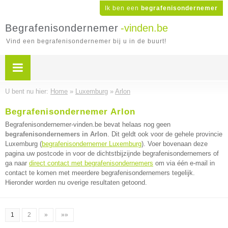
Ik ben een
begrafenisondernemer
Begrafenisondernemer
-vinden.be
Vind een begrafenisondernemer bij u in de buurt!
U bent nu hier:
Home
»
Luxemburg
»
Arlon
Begrafenisondernemer Arlon
Begrafenisondernemer-vinden.be bevat helaas nog geen
begrafenisondernemers in Arlon
. Dit geldt ook voor de gehele provincie
Luxemburg (
begrafenisondernemer Luxemburg
). Voer bovenaan deze
pagina uw postcode in voor de dichtstbijzijnde begrafenisondernemers of
ga naar
direct contact met begrafenisondernemers
om via één e-mail in
contact te komen met meerdere begrafenisondernemers tegelijk.
Hieronder worden nu overige resultaten getoond.
1
2
»
»»