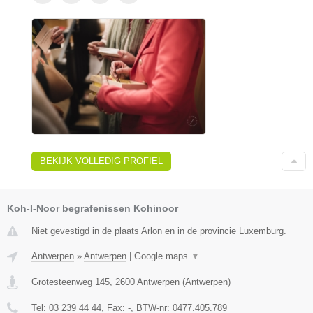
BEKIJK VOLLEDIG PROFIEL
Koh-I-Noor begrafenissen Kohinoor
Niet gevestigd in de plaats Arlon en in de provincie Luxemburg.
Antwerpen
»
Antwerpen
|
Google maps
▼
Grotesteenweg 145
,
2600
Antwerpen
(
Antwerpen
)
Tel:
03 239 44 44
, Fax:
-
, BTW-nr:
0477.405.789