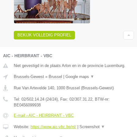
BEKIJK VOLLEDIG PROFIEL
AIC - HEIRBRANT - VBC
Niet gevestigd in de plaats Arlon en in de provincie Luxemburg.
Brussels-Gewest
»
Brussel
|
Google maps
▼
Rue Van Artevelde 140
,
1000
Brussel
(
Brussels-Gewest
)
Tel:
02/502.14.24 (24/24)
, Fax:
02/307.31.22
, BTW-nr:
BE0456099938
E-mail › AIC - HEIRBRANT - VBC
Website:
https://www.aic-vbc.be/nl/
|
Screenshot
▼