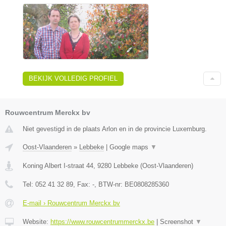
BEKIJK VOLLEDIG PROFIEL
Rouwcentrum Merckx bv
Niet gevestigd in de plaats Arlon en in de provincie Luxemburg.
Oost-Vlaanderen
»
Lebbeke
|
Google maps
▼
Koning Albert I-straat 44
,
9280
Lebbeke
(
Oost-Vlaanderen
)
Tel:
052 41 32 89
, Fax:
-
, BTW-nr:
BE0808285360
E-mail › Rouwcentrum Merckx bv
Website:
https://www.rouwcentrummerckx.be
|
Screenshot
▼