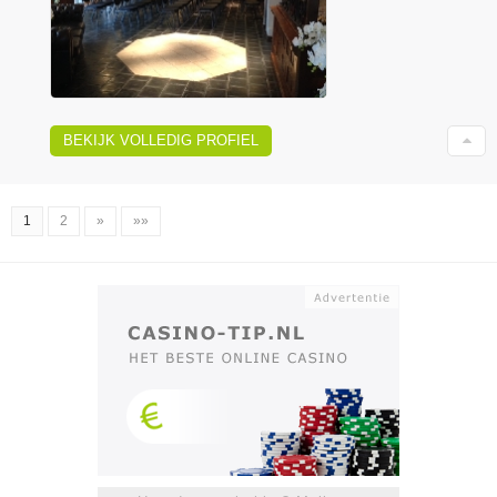
BEKIJK VOLLEDIG PROFIEL
1
2
»
»»