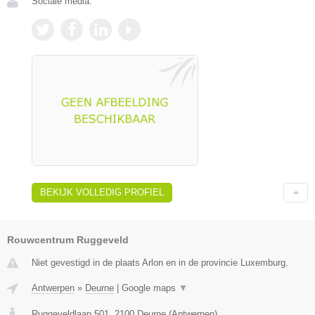
Sociale media:
BEKIJK VOLLEDIG PROFIEL
Rouwcentrum Ruggeveld
Niet gevestigd in de plaats Arlon en in de provincie Luxemburg.
Antwerpen
»
Deurne
|
Google maps
▼
Ruggeveldlaan 501
,
2100
Deurne
(
Antwerpen
)