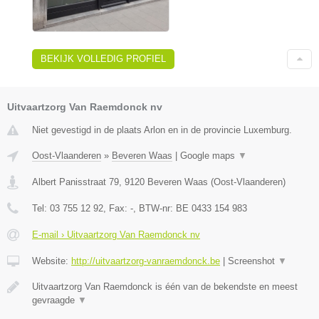
BEKIJK VOLLEDIG PROFIEL
Uitvaartzorg Van Raemdonck nv
Niet gevestigd in de plaats Arlon en in de provincie Luxemburg.
Oost-Vlaanderen
»
Beveren Waas
|
Google maps
▼
Albert Panisstraat 79
,
9120
Beveren Waas
(
Oost-Vlaanderen
)
Tel:
03 755 12 92
, Fax:
-
, BTW-nr:
BE 0433 154 983
E-mail › Uitvaartzorg Van Raemdonck nv
Website:
http://uitvaartzorg-vanraemdonck.be
|
Screenshot
▼
Uitvaartzorg Van Raemdonck is één van de bekendste en meest
gevraagde
▼