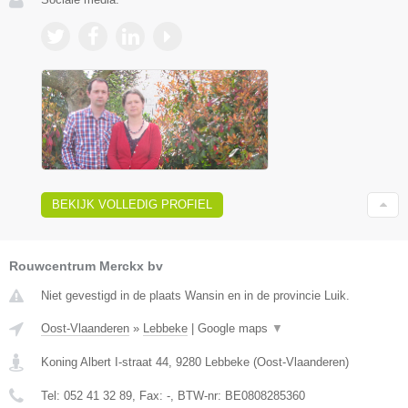
BEKIJK VOLLEDIG PROFIEL
Rouwcentrum Merckx bv
Niet gevestigd in de plaats Wansin en in de provincie Luik.
Oost-Vlaanderen
»
Lebbeke
|
Google maps
▼
Koning Albert I-straat 44
,
9280
Lebbeke
(
Oost-Vlaanderen
)
Tel:
052 41 32 89
, Fax:
-
, BTW-nr:
BE0808285360