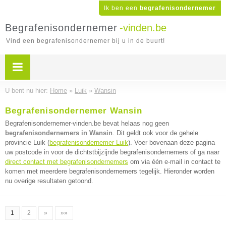
Ik ben een
begrafenisondernemer
Begrafenisondernemer
-vinden.be
Vind een begrafenisondernemer bij u in de buurt!
U bent nu hier:
Home
»
Luik
»
Wansin
Begrafenisondernemer Wansin
Begrafenisondernemer-vinden.be bevat helaas nog geen
begrafenisondernemers in Wansin
. Dit geldt ook voor de gehele
provincie Luik (
begrafenisondernemer Luik
). Voer bovenaan deze pagina
uw postcode in voor de dichtstbijzijnde begrafenisondernemers of ga naar
direct contact met begrafenisondernemers
om via één e-mail in contact te
komen met meerdere begrafenisondernemers tegelijk. Hieronder worden
nu overige resultaten getoond.
1
2
»
»»