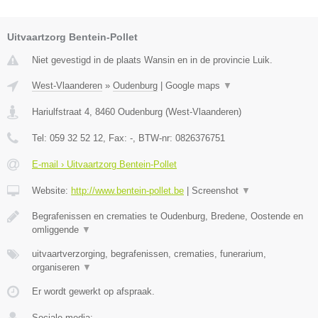
Uitvaartzorg Bentein-Pollet
Niet gevestigd in de plaats Wansin en in de provincie Luik.
West-Vlaanderen
»
Oudenburg
|
Google maps
▼
Hariulfstraat 4
,
8460
Oudenburg
(
West-Vlaanderen
)
Tel:
059 32 52 12
, Fax:
-
, BTW-nr:
0826376751
E-mail › Uitvaartzorg Bentein-Pollet
Website:
http://www.bentein-pollet.be
|
Screenshot
▼
Begrafenissen en crematies te Oudenburg, Bredene, Oostende en
omliggende
▼
uitvaartverzorging, begrafenissen, crematies, funerarium,
organiseren
▼
Er wordt gewerkt op afspraak.
Sociale media: