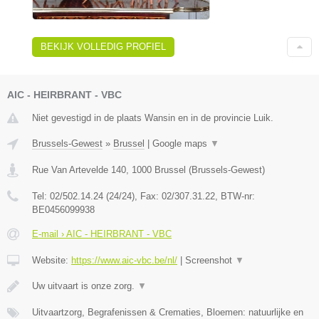
BEKIJK VOLLEDIG PROFIEL
AIC - HEIRBRANT - VBC
Niet gevestigd in de plaats Wansin en in de provincie Luik.
Brussels-Gewest
»
Brussel
|
Google maps
▼
Rue Van Artevelde 140
,
1000
Brussel
(
Brussels-Gewest
)
Tel:
02/502.14.24 (24/24)
, Fax:
02/307.31.22
, BTW-nr:
BE0456099938
E-mail › AIC - HEIRBRANT - VBC
Website:
https://www.aic-vbc.be/nl/
|
Screenshot
▼
Uw uitvaart is onze zorg.
▼
Uitvaartzorg, Begrafenissen & Crematies, Bloemen: natuurlijke en