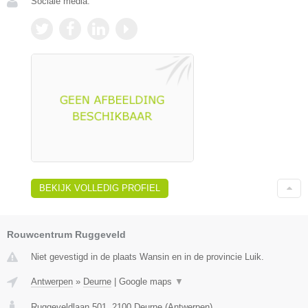
Sociale media:
BEKIJK VOLLEDIG PROFIEL
Rouwcentrum Ruggeveld
Niet gevestigd in de plaats Wansin en in de provincie Luik.
Antwerpen
»
Deurne
|
Google maps
▼
Ruggeveldlaan 501
,
2100
Deurne
(
Antwerpen
)