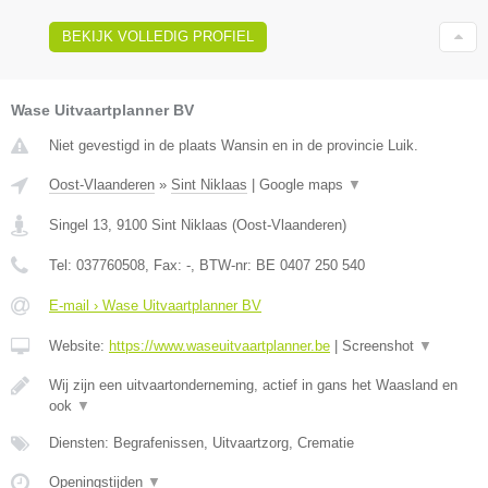
BEKIJK VOLLEDIG PROFIEL
Wase Uitvaartplanner BV
Niet gevestigd in de plaats Wansin en in de provincie Luik.
Oost-Vlaanderen
»
Sint Niklaas
|
Google maps
▼
Singel 13
,
9100
Sint Niklaas
(
Oost-Vlaanderen
)
Tel:
037760508
, Fax:
-
, BTW-nr:
BE 0407 250 540
E-mail › Wase Uitvaartplanner BV
Website:
https://www.waseuitvaartplanner.be
|
Screenshot
▼
Wij zijn een uitvaartonderneming, actief in gans het Waasland en
ook
▼
Diensten: Begrafenissen, Uitvaartzorg, Crematie
Openingstijden
▼