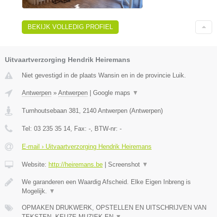
BEKIJK VOLLEDIG PROFIEL
Uitvaartverzorging Hendrik Heiremans
Niet gevestigd in de plaats Wansin en in de provincie Luik.
Antwerpen
»
Antwerpen
|
Google maps
▼
Turnhoutsebaan 381
,
2140
Antwerpen
(
Antwerpen
)
Tel:
03 235 35 14
, Fax:
-
, BTW-nr:
-
E-mail › Uitvaartverzorging Hendrik Heiremans
Website:
http://heiremans.be
|
Screenshot
▼
We garanderen een Waardig Afscheid. Elke Eigen Inbreng is
Mogelijk.
▼
OPMAKEN DRUKWERK, OPSTELLEN EN UITSCHRIJVEN VAN
TEKSTEN, KEUZE MUZIEK EN
▼