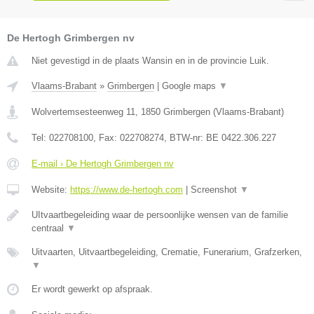
De Hertogh Grimbergen nv
Niet gevestigd in de plaats Wansin en in de provincie Luik.
Vlaams-Brabant
»
Grimbergen
|
Google maps
▼
Wolvertemsesteenweg 11
,
1850
Grimbergen
(
Vlaams-Brabant
)
Tel:
022708100
, Fax:
022708274
, BTW-nr:
BE 0422.306.227
E-mail › De Hertogh Grimbergen nv
Website:
https://www.de-hertogh.com
|
Screenshot
▼
UItvaartbegeleiding waar de persoonlijke wensen van de familie
centraal
▼
Uitvaarten, Uitvaartbegeleiding, Crematie, Funerarium, Grafzerken,
▼
Er wordt gewerkt op afspraak.