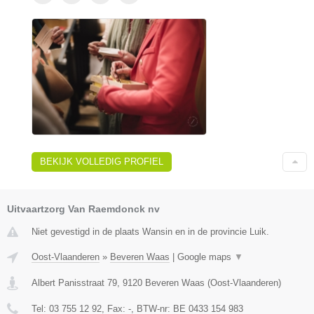
BEKIJK VOLLEDIG PROFIEL
Uitvaartzorg Van Raemdonck nv
Niet gevestigd in de plaats Wansin en in de provincie Luik.
Oost-Vlaanderen
»
Beveren Waas
|
Google maps
▼
Albert Panisstraat 79
,
9120
Beveren Waas
(
Oost-Vlaanderen
)
Tel:
03 755 12 92
, Fax:
-
, BTW-nr:
BE 0433 154 983