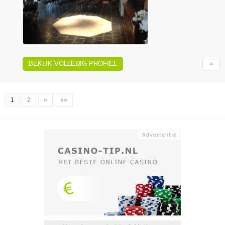
BEKIJK VOLLEDIG PROFIEL
1
2
»
»»