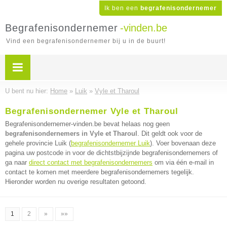
Ik ben een
begrafenisondernemer
Begrafenisondernemer
-vinden.be
Vind een begrafenisondernemer bij u in de buurt!
U bent nu hier:
Home
»
Luik
»
Vyle et Tharoul
Begrafenisondernemer Vyle et Tharoul
Begrafenisondernemer-vinden.be bevat helaas nog geen
begrafenisondernemers in Vyle et Tharoul
. Dit geldt ook voor de
gehele provincie Luik (
begrafenisondernemer Luik
). Voer bovenaan deze
pagina uw postcode in voor de dichtstbijzijnde begrafenisondernemers of
ga naar
direct contact met begrafenisondernemers
om via één e-mail in
contact te komen met meerdere begrafenisondernemers tegelijk.
Hieronder worden nu overige resultaten getoond.
1
2
»
»»