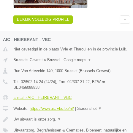
BEKIJK VOLLEDIG PROFIEL
AIC - HEIRBRANT - VBC
Niet gevestigd in de plaats Vyle et Tharoul en in de provincie Luik.
Brussels-Gewest
»
Brussel
|
Google maps
▼
Rue Van Artevelde 140
,
1000
Brussel
(
Brussels-Gewest
)
Tel:
02/502.14.24 (24/24)
, Fax:
02/307.31.22
, BTW-nr:
BE0456099938
E-mail › AIC - HEIRBRANT - VBC
Website:
https://www.aic-vbc.be/nl/
|
Screenshot
▼
Uw uitvaart is onze zorg.
▼
Uitvaartzorg, Begrafenissen & Crematies, Bloemen: natuurlijke en