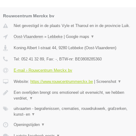
Rouwcentrum Merckx bv
Niet gevestigd in de plaats Vyle et Tharoul en in de provincie Luik.
Oost-Vlaanderen
»
Lebbeke
|
Google maps
▼
Koning Albert I-straat 44
,
9280
Lebbeke
(
Oost-Vlaanderen
)
Tel:
052 41 32 89
, Fax:
-
, BTW-nr:
BE0808285360
E-mail › Rouwcentrum Merckx bv
Website:
https://www.rouwcentrummerckx.be
|
Screenshot
▼
Een overlijden brengt ons emotioneel uit evenwicht, we hebben
verdriet,
▼
uitvaarten - begrafenissen, crematies, rouwdrukwerk, grafzerken,
kunst- en
▼
Openingstijden
▼
Laatste facebook posts
▼