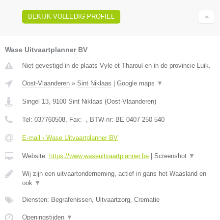
BEKIJK VOLLEDIG PROFIEL
Wase Uitvaartplanner BV
Niet gevestigd in de plaats Vyle et Tharoul en in de provincie Luik.
Oost-Vlaanderen
»
Sint Niklaas
|
Google maps
▼
Singel 13
,
9100
Sint Niklaas
(
Oost-Vlaanderen
)
Tel:
037760508
, Fax:
-
, BTW-nr:
BE 0407 250 540
E-mail › Wase Uitvaartplanner BV
Website:
https://www.waseuitvaartplanner.be
|
Screenshot
▼
Wij zijn een uitvaartonderneming, actief in gans het Waasland en
ook
▼
Diensten: Begrafenissen, Uitvaartzorg, Crematie
Openingstijden
▼