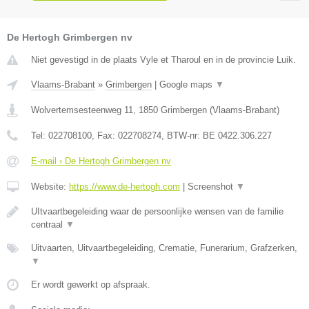
De Hertogh Grimbergen nv
Niet gevestigd in de plaats Vyle et Tharoul en in de provincie Luik.
Vlaams-Brabant
»
Grimbergen
|
Google maps
▼
Wolvertemsesteenweg 11
,
1850
Grimbergen
(
Vlaams-Brabant
)
Tel:
022708100
, Fax:
022708274
, BTW-nr:
BE 0422.306.227
E-mail › De Hertogh Grimbergen nv
Website:
https://www.de-hertogh.com
|
Screenshot
▼
UItvaartbegeleiding waar de persoonlijke wensen van de familie
centraal
▼
Uitvaarten, Uitvaartbegeleiding, Crematie, Funerarium, Grafzerken,
▼
Er wordt gewerkt op afspraak.