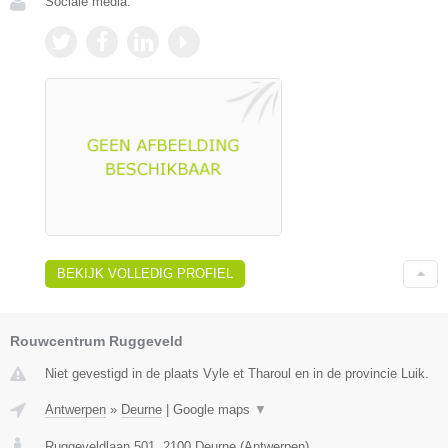
Sociale media:
BEKIJK VOLLEDIG PROFIEL
Rouwcentrum Ruggeveld
Niet gevestigd in de plaats Vyle et Tharoul en in de provincie Luik.
Antwerpen
»
Deurne
|
Google maps
▼
Ruggeveldlaan 501
,
2100
Deurne
(
Antwerpen
)