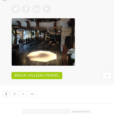
BEKIJK VOLLEDIG PROFIEL
1
2
»
»»