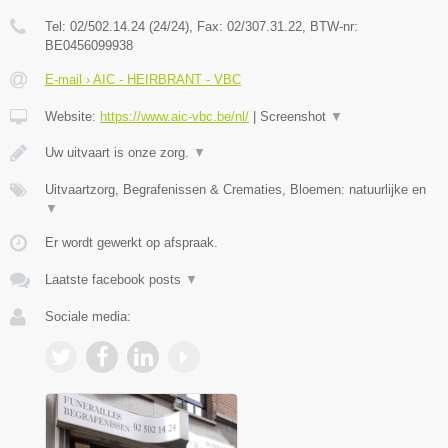
Tel:
02/502.14.24 (24/24)
, Fax:
02/307.31.22
, BTW-nr:
BE0456099938
E-mail › AIC - HEIRBRANT - VBC
Website:
https://www.aic-vbc.be/nl/
|
Screenshot
▼
Uw uitvaart is onze zorg.
▼
Uitvaartzorg, Begrafenissen & Crematies, Bloemen: natuurlijke en
▼
Er wordt gewerkt op afspraak.
Laatste facebook posts
▼
Sociale media: