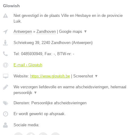
Glowish
Niet gevestigd in de plaats Ville en Hesbaye en in de provincie
Luik.
Antwerpen
»
Zandhoven
|
Google maps
▼
Schriekweg 39
,
2240
Zandhoven
(
Antwerpen
)
Tel:
0485930949
, Fax:
-
, BTW-nr:
-
E-mail › Glowish
Website:
https://www.glowish.be
|
Screenshot
▼
We verzorgen liefdevolle en warme afscheidsvieringen, helemaal
persoonlijk
▼
Diensten: Persoonlijke afscheidsvieringen
Er wordt gewerkt op afspraak.
Sociale media: