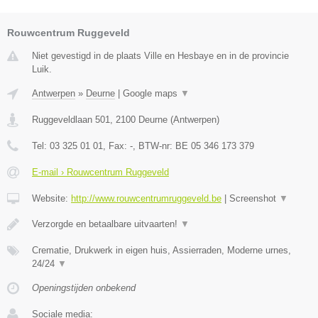
Rouwcentrum Ruggeveld
Niet gevestigd in de plaats Ville en Hesbaye en in de provincie
Luik.
Antwerpen
»
Deurne
|
Google maps
▼
Ruggeveldlaan 501
,
2100
Deurne
(
Antwerpen
)
Tel:
03 325 01 01
, Fax:
-
, BTW-nr:
BE 05 346 173 379
E-mail › Rouwcentrum Ruggeveld
Website:
http://www.rouwcentrumruggeveld.be
|
Screenshot
▼
Verzorgde en betaalbare uitvaarten!
▼
Crematie, Drukwerk in eigen huis, Assierraden, Moderne urnes,
24/24
▼
Openingstijden onbekend
Sociale media: