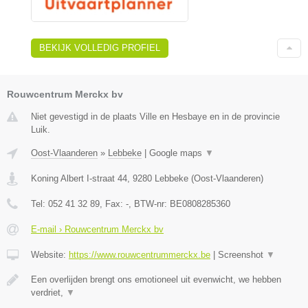
BEKIJK VOLLEDIG PROFIEL
Rouwcentrum Merckx bv
Niet gevestigd in de plaats Ville en Hesbaye en in de provincie
Luik.
Oost-Vlaanderen
»
Lebbeke
|
Google maps
▼
Koning Albert I-straat 44
,
9280
Lebbeke
(
Oost-Vlaanderen
)
Tel:
052 41 32 89
, Fax:
-
, BTW-nr:
BE0808285360
E-mail › Rouwcentrum Merckx bv
Website:
https://www.rouwcentrummerckx.be
|
Screenshot
▼
Een overlijden brengt ons emotioneel uit evenwicht, we hebben
verdriet,
▼