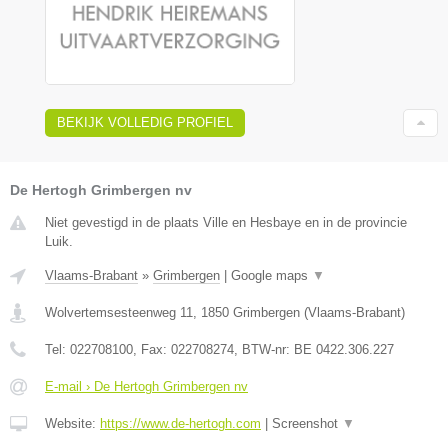
BEKIJK VOLLEDIG PROFIEL
De Hertogh Grimbergen nv
Niet gevestigd in de plaats Ville en Hesbaye en in de provincie
Luik.
Vlaams-Brabant
»
Grimbergen
|
Google maps
▼
Wolvertemsesteenweg 11
,
1850
Grimbergen
(
Vlaams-Brabant
)
Tel:
022708100
, Fax:
022708274
, BTW-nr:
BE 0422.306.227
E-mail › De Hertogh Grimbergen nv
Website:
https://www.de-hertogh.com
|
Screenshot
▼