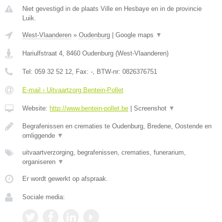
Niet gevestigd in de plaats Ville en Hesbaye en in de provincie
Luik.
West-Vlaanderen
»
Oudenburg
|
Google maps
▼
Hariulfstraat 4
,
8460
Oudenburg
(
West-Vlaanderen
)
Tel:
059 32 52 12
, Fax:
-
, BTW-nr:
0826376751
E-mail › Uitvaartzorg Bentein-Pollet
Website:
http://www.bentein-pollet.be
|
Screenshot
▼
Begrafenissen en crematies te Oudenburg, Bredene, Oostende en
omliggende
▼
uitvaartverzorging, begrafenissen, crematies, funerarium,
organiseren
▼
Er wordt gewerkt op afspraak.
Sociale media: