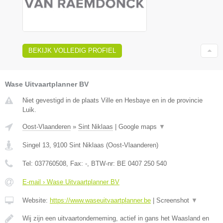
BEKIJK VOLLEDIG PROFIEL
Wase Uitvaartplanner BV
Niet gevestigd in de plaats Ville en Hesbaye en in de provincie
Luik.
Oost-Vlaanderen
»
Sint Niklaas
|
Google maps
▼
Singel 13
,
9100
Sint Niklaas
(
Oost-Vlaanderen
)
Tel:
037760508
, Fax:
-
, BTW-nr:
BE 0407 250 540
E-mail › Wase Uitvaartplanner BV
Website:
https://www.waseuitvaartplanner.be
|
Screenshot
▼
Wij zijn een uitvaartonderneming, actief in gans het Waasland en