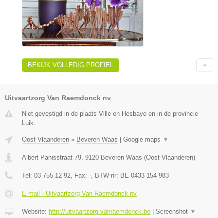
BEKIJK VOLLEDIG PROFIEL
Uitvaartzorg Van Raemdonck nv
Niet gevestigd in de plaats Ville en Hesbaye en in de provincie
Luik.
Oost-Vlaanderen
»
Beveren Waas
|
Google maps
▼
Albert Panisstraat 79
,
9120
Beveren Waas
(
Oost-Vlaanderen
)
Tel:
03 755 12 92
, Fax:
-
, BTW-nr:
BE 0433 154 983
E-mail › Uitvaartzorg Van Raemdonck nv
Website:
http://uitvaartzorg-vanraemdonck.be
|
Screenshot
▼