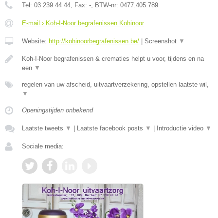
Tel:
03 239 44 44
, Fax:
-
, BTW-nr:
0477.405.789
E-mail › Koh-I-Noor begrafenissen Kohinoor
Website:
http://kohinoorbegrafenissen.be/
|
Screenshot
▼
Koh-I-Noor begrafenissen & crematies helpt u voor, tijdens en na
een
▼
regelen van uw afscheid, uitvaartverzekering, opstellen laatste wil,
▼
Openingstijden onbekend
Laatste tweets
▼
|
Laatste facebook posts
▼
|
Introductie video
▼
Sociale media: