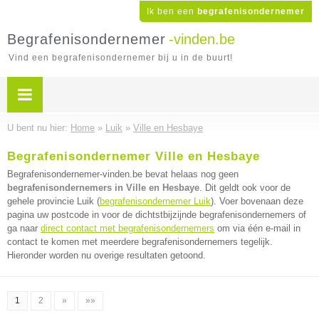
Ik ben een
begrafenisondernemer
Begrafenisondernemer
-vinden.be
Vind een begrafenisondernemer bij u in de buurt!
U bent nu hier:
Home
»
Luik
»
Ville en Hesbaye
Begrafenisondernemer Ville en Hesbaye
Begrafenisondernemer-vinden.be bevat helaas nog geen
begrafenisondernemers in Ville en Hesbaye
. Dit geldt ook voor de
gehele provincie Luik (
begrafenisondernemer Luik
). Voer bovenaan deze
pagina uw postcode in voor de dichtstbijzijnde begrafenisondernemers of
ga naar
direct contact met begrafenisondernemers
om via één e-mail in
contact te komen met meerdere begrafenisondernemers tegelijk.
Hieronder worden nu overige resultaten getoond.
1
2
»
»»