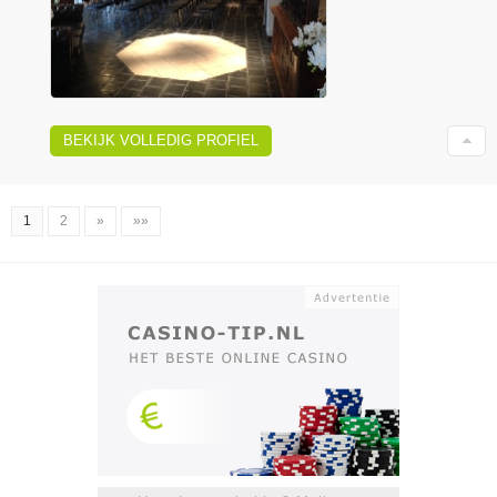
BEKIJK VOLLEDIG PROFIEL
1
2
»
»»