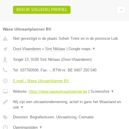
BEKIJK VOLLEDIG PROFIEL
Wase Uitvaartplanner BV
Niet gevestigd in de plaats Soheit Tinlot en in de provincie Luik.
Oost-Vlaanderen
»
Sint Niklaas
|
Google maps
▼
Singel 13
,
9100
Sint Niklaas
(
Oost-Vlaanderen
)
Tel:
037760508
, Fax:
-
, BTW-nr:
BE 0407 250 540
E-mail › Wase Uitvaartplanner BV
Website:
https://www.waseuitvaartplanner.be
|
Screenshot
▼
Wij zijn een uitvaartonderneming, actief in gans het Waasland en
ook
▼
Diensten: Begrafenissen, Uitvaartzorg, Crematie
Openingstijden
▼