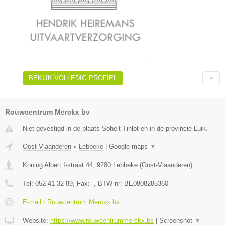
BEKIJK VOLLEDIG PROFIEL
Rouwcentrum Merckx bv
Niet gevestigd in de plaats Soheit Tinlot en in de provincie Luik.
Oost-Vlaanderen
»
Lebbeke
|
Google maps
▼
Koning Albert I-straat 44
,
9280
Lebbeke
(
Oost-Vlaanderen
)
Tel:
052 41 32 89
, Fax:
-
, BTW-nr:
BE0808285360
E-mail › Rouwcentrum Merckx bv
Website:
https://www.rouwcentrummerckx.be
|
Screenshot
▼