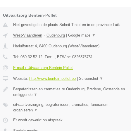
Uitvaartzorg Bentein-Pollet
Niet gevestigd in de plaats Soheit Tinlot en in de provincie Luik.
West-Vlaanderen
»
Oudenburg
|
Google maps
▼
Hariulfstraat 4
,
8460
Oudenburg
(
West-Vlaanderen
)
Tel:
059 32 52 12
, Fax:
-
, BTW-nr:
0826376751
E-mail › Uitvaartzorg Bentein-Pollet
Website:
http://www.bentein-pollet.be
|
Screenshot
▼
Begrafenissen en crematies te Oudenburg, Bredene, Oostende en
omliggende
▼
uitvaartverzorging, begrafenissen, crematies, funerarium,
organiseren
▼
Er wordt gewerkt op afspraak.
Sociale media: