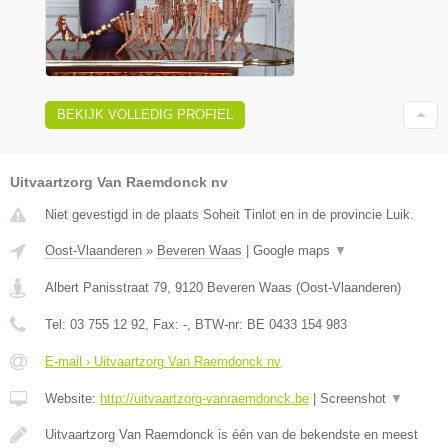
BEKIJK VOLLEDIG PROFIEL
Uitvaartzorg Van Raemdonck nv
Niet gevestigd in de plaats Soheit Tinlot en in de provincie Luik.
Oost-Vlaanderen
»
Beveren Waas
|
Google maps
▼
Albert Panisstraat 79
,
9120
Beveren Waas
(
Oost-Vlaanderen
)
Tel:
03 755 12 92
, Fax:
-
, BTW-nr:
BE 0433 154 983
E-mail › Uitvaartzorg Van Raemdonck nv
Website:
http://uitvaartzorg-vanraemdonck.be
|
Screenshot
▼
Uitvaartzorg Van Raemdonck is één van de bekendste en meest