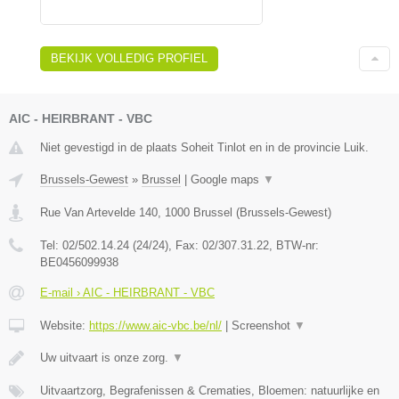
BEKIJK VOLLEDIG PROFIEL
AIC - HEIRBRANT - VBC
Niet gevestigd in de plaats Soheit Tinlot en in de provincie Luik.
Brussels-Gewest
»
Brussel
|
Google maps
▼
Rue Van Artevelde 140
,
1000
Brussel
(
Brussels-Gewest
)
Tel:
02/502.14.24 (24/24)
, Fax:
02/307.31.22
, BTW-nr:
BE0456099938
E-mail › AIC - HEIRBRANT - VBC
Website:
https://www.aic-vbc.be/nl/
|
Screenshot
▼
Uw uitvaart is onze zorg.
▼
Uitvaartzorg, Begrafenissen & Crematies, Bloemen: natuurlijke en