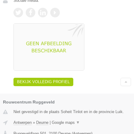
Sociale media:
BEKIJK VOLLEDIG PROFIEL
Rouwcentrum Ruggeveld
Niet gevestigd in de plaats Soheit Tinlot en in de provincie Luik.
Antwerpen
»
Deurne
|
Google maps
▼
Ruggeveldlaan 501
,
2100
Deurne
(
Antwerpen
)