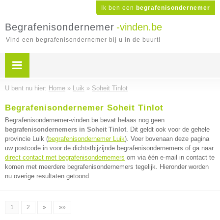
Ik ben een
begrafenisondernemer
Begrafenisondernemer
-vinden.be
Vind een begrafenisondernemer bij u in de buurt!
U bent nu hier:
Home
»
Luik
»
Soheit Tinlot
Begrafenisondernemer Soheit Tinlot
Begrafenisondernemer-vinden.be bevat helaas nog geen
begrafenisondernemers in Soheit Tinlot
. Dit geldt ook voor de gehele
provincie Luik (
begrafenisondernemer Luik
). Voer bovenaan deze pagina
uw postcode in voor de dichtstbijzijnde begrafenisondernemers of ga naar
direct contact met begrafenisondernemers
om via één e-mail in contact te
komen met meerdere begrafenisondernemers tegelijk. Hieronder worden
nu overige resultaten getoond.
1
2
»
»»