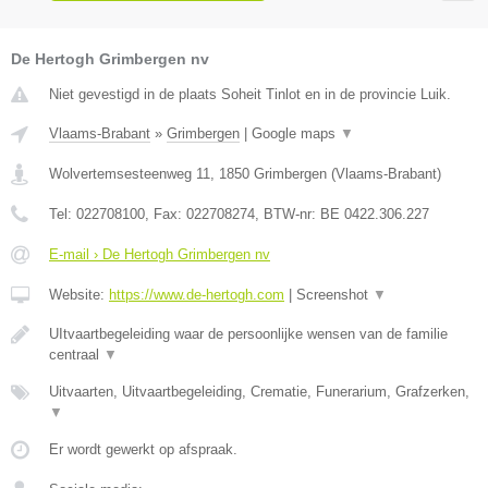
De Hertogh Grimbergen nv
Niet gevestigd in de plaats Soheit Tinlot en in de provincie Luik.
Vlaams-Brabant
»
Grimbergen
|
Google maps
▼
Wolvertemsesteenweg 11
,
1850
Grimbergen
(
Vlaams-Brabant
)
Tel:
022708100
, Fax:
022708274
, BTW-nr:
BE 0422.306.227
E-mail › De Hertogh Grimbergen nv
Website:
https://www.de-hertogh.com
|
Screenshot
▼
UItvaartbegeleiding waar de persoonlijke wensen van de familie
centraal
▼
Uitvaarten, Uitvaartbegeleiding, Crematie, Funerarium, Grafzerken,
▼
Er wordt gewerkt op afspraak.