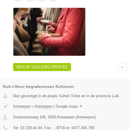
BEKIJK VOLLEDIG PROFIEL
Koh-I-Noor begrafenissen Kohinoor
Niet gevestigd in de plaats Soheit Tinlot en in de provincie Luik.
Antwerpen
»
Antwerpen
|
Google maps
▼
Grotesteenweg 145
,
2600
Antwerpen
(
Antwerpen
)
Tel:
03 239 44 44
, Fax:
-
, BTW-nr:
0477.405.789