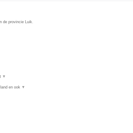
n de provincie Luik.
t
▼
asland en ook
▼