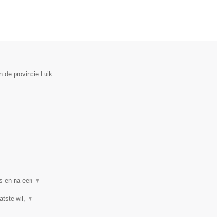
n de provincie Luik.
▼
ns en na een
▼
atste wil,
▼