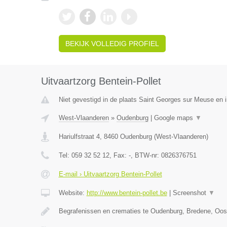
BEKIJK VOLLEDIG PROFIEL
Uitvaartzorg Bentein-Pollet
Niet gevestigd in de plaats Saint Georges sur Meuse en i
West-Vlaanderen
»
Oudenburg
|
Google maps
▼
Hariulfstraat 4
,
8460
Oudenburg
(
West-Vlaanderen
)
Tel:
059 32 52 12
, Fax:
-
, BTW-nr:
0826376751
E-mail › Uitvaartzorg Bentein-Pollet
Website:
http://www.bentein-pollet.be
|
Screenshot
▼
Begrafenissen en crematies te Oudenburg, Bredene, Oo