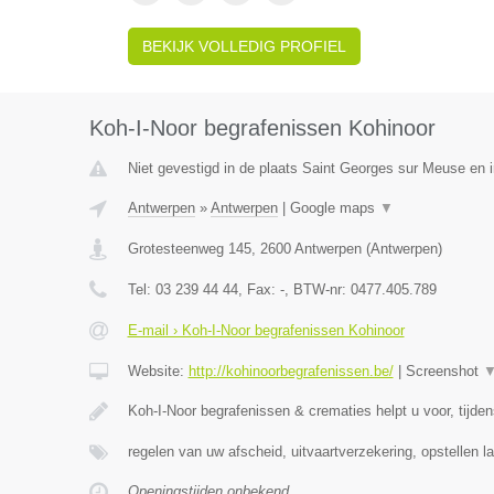
BEKIJK VOLLEDIG PROFIEL
Koh-I-Noor begrafenissen Kohinoor
Niet gevestigd in de plaats Saint Georges sur Meuse en i
Antwerpen
»
Antwerpen
|
Google maps
▼
Grotesteenweg 145
,
2600
Antwerpen
(
Antwerpen
)
Tel:
03 239 44 44
, Fax:
-
, BTW-nr:
0477.405.789
E-mail › Koh-I-Noor begrafenissen Kohinoor
Website:
http://kohinoorbegrafenissen.be/
|
Screenshot
Koh-I-Noor begrafenissen & crematies helpt u voor, tijde
regelen van uw afscheid, uitvaartverzekering, opstellen la
Openingstijden onbekend