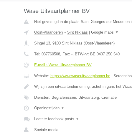
Wase Uitvaartplanner BV
Niet gevestigd in de plaats Saint Georges sur Meuse en i
Oost-Vlaanderen
»
Sint Niklaas
|
Google maps
▼
Singel 13
,
9100
Sint Niklaas
(
Oost-Vlaanderen
)
Tel:
037760508
, Fax:
-
, BTW-nr:
BE 0407 250 540
E-mail › Wase Uitvaartplanner BV
Website:
https://www.waseuitvaartplanner.be
|
Screensho
Wij zijn een uitvaartonderneming, actief in gans het Wa
Diensten: Begrafenissen, Uitvaartzorg, Crematie
Openingstijden
▼
Laatste facebook posts
▼
Sociale media: