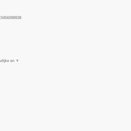
0456099938
rlijke en
▼