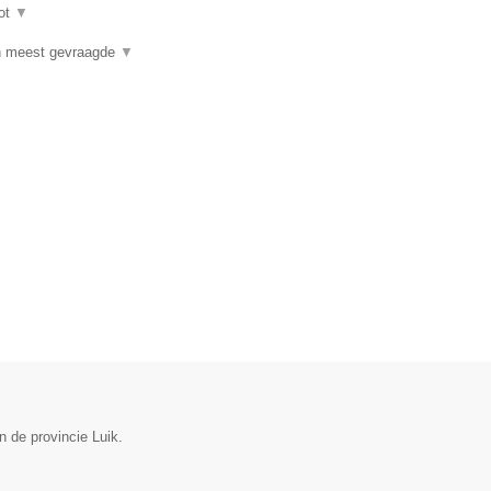
ot
▼
n meest gevraagde
▼
n de provincie Luik.