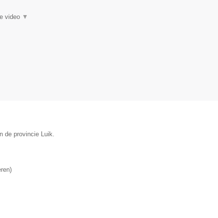
ie video
▼
n de provincie Luik.
eren
)