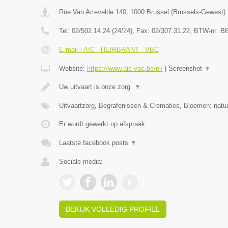
Rue Van Artevelde 140
,
1000
Brussel
(
Brussels-Gewest
)
Tel:
02/502.14.24 (24/24)
, Fax:
02/307.31.22
, BTW-nr:
BE
E-mail › AIC - HEIRBRANT - VBC
Website:
https://www.aic-vbc.be/nl/
|
Screenshot
▼
Uw uitvaart is onze zorg.
▼
Uitvaartzorg, Begrafenissen & Crematies, Bloemen: natuu
Er wordt gewerkt op afspraak.
Laatste facebook posts
▼
Sociale media:
BEKIJK VOLLEDIG PROFIEL