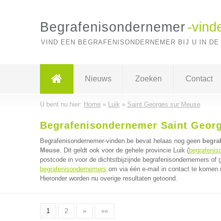
Begrafenisondernemer
-vind
VIND EEN BEGRAFENISONDERNEMER BIJ U IN DE
Nieuws
Zoeken
Contact
U bent nu hier:
Home
»
Luik
»
Saint Georges sur Meuse
Begrafenisondernemer Saint Geor
Begrafenisondernemer-vinden.be bevat helaas nog geen
begra
Meuse
. Dit geldt ook voor de gehele provincie Luik (
begrafenis
postcode in voor de dichtstbijzijnde begrafenisondernemers of
begrafenisondernemers
om via één e-mail in contact te komen 
Hieronder worden nu overige resultaten getoond.
1
2
»
»»