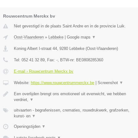
Rouwcentrum Merckx bv
Niet gevestigd in de plaats Saint Andre en in de provincie Luik.
Oost-Vlaanderen
»
Lebbeke
|
Google maps
▼
Koning Albert I-straat 44
,
9280
Lebbeke
(
Oost-Vlaanderen
)
Tel:
052 41 32 89
, Fax:
-
, BTW-nr:
BE0808285360
E-mail › Rouwcentrum Merckx bv
Website:
https://www.rouwcentrummerckx.be
|
Screenshot
▼
Een overlijden brengt ons emotioneel uit evenwicht, we hebben
verdriet,
▼
uitvaarten - begrafenissen, crematies, rouwdrukwerk, grafzerken,
kunst- en
▼
Openingstijden
▼
Laatste facebook posts
▼