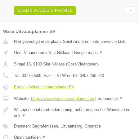
BEKIJK VOLLEDIG PROFIEL
Wase Uitvaartplanner BV
Niet gevestigd in de plaats Saint Andre en in de provincie Luik.
Oost-Vlaanderen
»
Sint Niklaas
|
Google maps
▼
Singel 13
,
9100
Sint Niklaas
(
Oost-Vlaanderen
)
Tel:
037760508
, Fax:
-
, BTW-nr:
BE 0407 250 540
E-mail › Wase Uitvaartplanner BV
Website:
https://www.waseuitvaartplanner.be
|
Screenshot
▼
Wij zijn een uitvaartonderneming, actief in gans het Waasland en
ook
▼
Diensten: Begrafenissen, Uitvaartzorg, Crematie
Openingstijden
▼