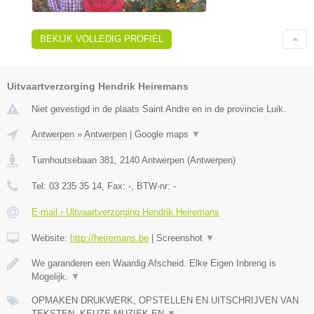
BEKIJK VOLLEDIG PROFIEL
Uitvaartverzorging Hendrik Heiremans
Niet gevestigd in de plaats Saint Andre en in de provincie Luik.
Antwerpen
»
Antwerpen
|
Google maps
▼
Turnhoutsebaan 381
,
2140
Antwerpen
(
Antwerpen
)
Tel:
03 235 35 14
, Fax:
-
, BTW-nr:
-
E-mail › Uitvaartverzorging Hendrik Heiremans
Website:
http://heiremans.be
|
Screenshot
▼
We garanderen een Waardig Afscheid. Elke Eigen Inbreng is
Mogelijk.
▼
OPMAKEN DRUKWERK, OPSTELLEN EN UITSCHRIJVEN VAN
TEKSTEN, KEUZE MUZIEK EN
▼