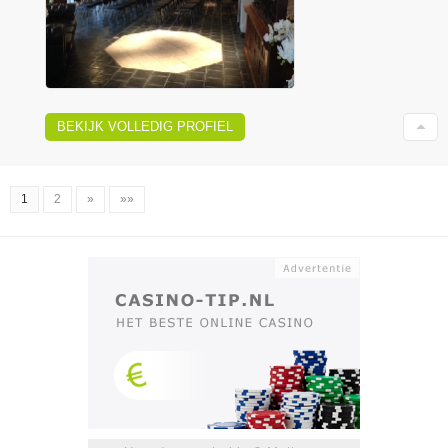
BEKIJK VOLLEDIG PROFIEL
1
2
»
»»