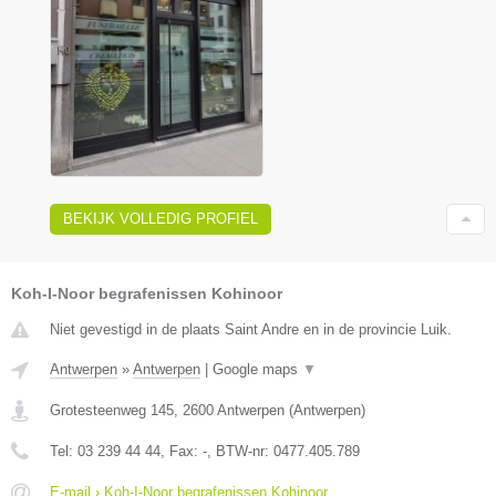
BEKIJK VOLLEDIG PROFIEL
Koh-I-Noor begrafenissen Kohinoor
Niet gevestigd in de plaats Saint Andre en in de provincie Luik.
Antwerpen
»
Antwerpen
|
Google maps
▼
Grotesteenweg 145
,
2600
Antwerpen
(
Antwerpen
)
Tel:
03 239 44 44
, Fax:
-
, BTW-nr:
0477.405.789
E-mail › Koh-I-Noor begrafenissen Kohinoor