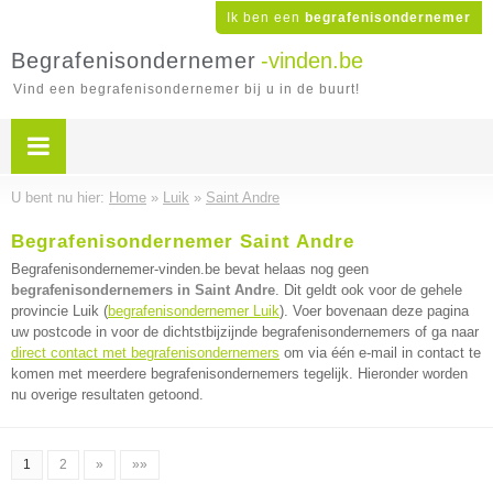
Ik ben een
begrafenisondernemer
Begrafenisondernemer
-vinden.be
Vind een begrafenisondernemer bij u in de buurt!
U bent nu hier:
Home
»
Luik
»
Saint Andre
Begrafenisondernemer Saint Andre
Begrafenisondernemer-vinden.be bevat helaas nog geen
begrafenisondernemers in Saint Andre
. Dit geldt ook voor de gehele
provincie Luik (
begrafenisondernemer Luik
). Voer bovenaan deze pagina
uw postcode in voor de dichtstbijzijnde begrafenisondernemers of ga naar
direct contact met begrafenisondernemers
om via één e-mail in contact te
komen met meerdere begrafenisondernemers tegelijk. Hieronder worden
nu overige resultaten getoond.
1
2
»
»»