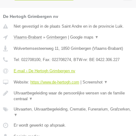
De Hertogh Grimbergen nv
Niet gevestigd in de plaats Saint Andre en in de provincie Luik.
Vlaams-Brabant
»
Grimbergen
|
Google maps
▼
Wolvertemsesteenweg 11
,
1850
Grimbergen
(
Vlaams-Brabant
)
Tel:
022708100
, Fax:
022708274
, BTW-nr:
BE 0422.306.227
E-mail › De Hertogh Grimbergen nv
Website:
https://www.de-hertogh.com
|
Screenshot
▼
UItvaartbegeleiding waar de persoonlijke wensen van de familie
centraal
▼
Uitvaarten, Uitvaartbegeleiding, Crematie, Funerarium, Grafzerken,
▼
Er wordt gewerkt op afspraak.