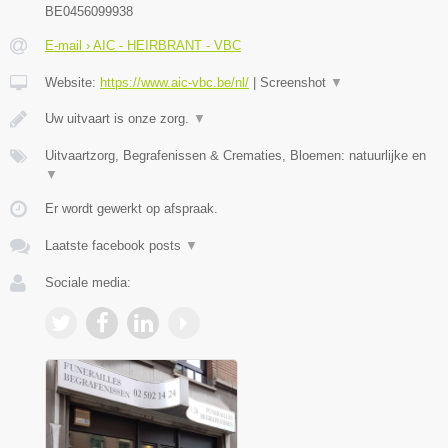
BE0456099938
E-mail › AIC - HEIRBRANT - VBC
Website:
https://www.aic-vbc.be/nl/
|
Screenshot
▼
Uw uitvaart is onze zorg.
▼
Uitvaartzorg, Begrafenissen & Crematies, Bloemen: natuurlijke en
▼
Er wordt gewerkt op afspraak.
Laatste facebook posts
▼
Sociale media: