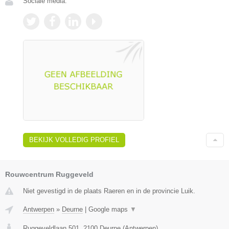
Sociale media:
BEKIJK VOLLEDIG PROFIEL
Rouwcentrum Ruggeveld
Niet gevestigd in de plaats Raeren en in de provincie Luik.
Antwerpen
»
Deurne
|
Google maps
▼
Ruggeveldlaan 501
,
2100
Deurne
(
Antwerpen
)