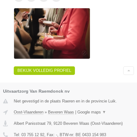
BEKIJK VOLLEDIG PROFIEL
Uitvaartzorg Van Raemdonck nv
Niet gevestigd in de plaats Raeren en in de provincie Luik.
Oost-Vlaanderen
»
Beveren Waas
|
Google maps
▼
Albert Panisstraat 79
,
9120
Beveren Waas
(
Oost-Vlaanderen
)
Tel:
03 755 12 92
, Fax:
-
, BTW-nr:
BE 0433 154 983