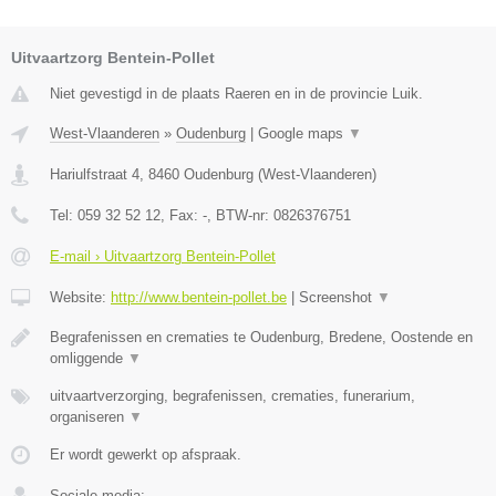
Uitvaartzorg Bentein-Pollet
Niet gevestigd in de plaats Raeren en in de provincie Luik.
West-Vlaanderen
»
Oudenburg
|
Google maps
▼
Hariulfstraat 4
,
8460
Oudenburg
(
West-Vlaanderen
)
Tel:
059 32 52 12
, Fax:
-
, BTW-nr:
0826376751
E-mail › Uitvaartzorg Bentein-Pollet
Website:
http://www.bentein-pollet.be
|
Screenshot
▼
Begrafenissen en crematies te Oudenburg, Bredene, Oostende en
omliggende
▼
uitvaartverzorging, begrafenissen, crematies, funerarium,
organiseren
▼
Er wordt gewerkt op afspraak.
Sociale media: