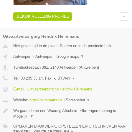
BEKIJK VOLLEDIG PROFIEL
Uitvaartverzorging Hendrik Heiremans
Niet gevestigd in de plaats Raeren en in de provincie Luik.
Antwerpen
»
Antwerpen
|
Google maps
▼
Turnhoutsebaan 381
,
2140
Antwerpen
(
Antwerpen
)
Tel:
03 235 35 14
, Fax:
-
, BTW-nr:
-
E-mail › Uitvaartverzorging Hendrik Heiremans
Website:
http://heiremans.be
|
Screenshot
▼
We garanderen een Waardig Afscheid. Elke Eigen Inbreng is
Mogelijk.
▼
OPMAKEN DRUKWERK, OPSTELLEN EN UITSCHRIJVEN VAN
TEKSTEN, KEUZE MUZIEK EN
▼