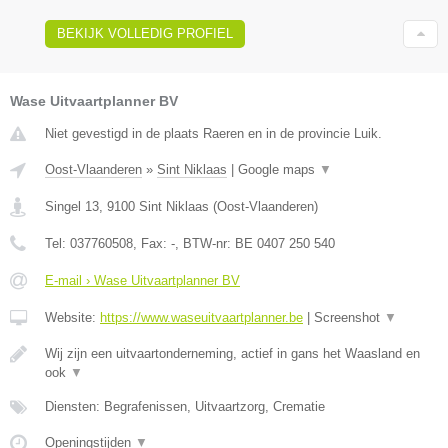
BEKIJK VOLLEDIG PROFIEL
Wase Uitvaartplanner BV
Niet gevestigd in de plaats Raeren en in de provincie Luik.
Oost-Vlaanderen
»
Sint Niklaas
|
Google maps
▼
Singel 13
,
9100
Sint Niklaas
(
Oost-Vlaanderen
)
Tel:
037760508
, Fax:
-
, BTW-nr:
BE 0407 250 540
E-mail › Wase Uitvaartplanner BV
Website:
https://www.waseuitvaartplanner.be
|
Screenshot
▼
Wij zijn een uitvaartonderneming, actief in gans het Waasland en
ook
▼
Diensten: Begrafenissen, Uitvaartzorg, Crematie
Openingstijden
▼