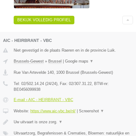
BEKIJK VOLLEDIG PROFIEL
AIC - HEIRBRANT - VBC
Niet gevestigd in de plaats Raeren en in de provincie Luik.
Brussels-Gewest
»
Brussel
|
Google maps
▼
Rue Van Artevelde 140
,
1000
Brussel
(
Brussels-Gewest
)
Tel:
02/502.14.24 (24/24)
, Fax:
02/307.31.22
, BTW-nr:
BE0456099938
E-mail › AIC - HEIRBRANT - VBC
Website:
https://www.aic-vbc.be/nl/
|
Screenshot
▼
Uw uitvaart is onze zorg.
▼
Uitvaartzorg, Begrafenissen & Crematies, Bloemen: natuurlijke en