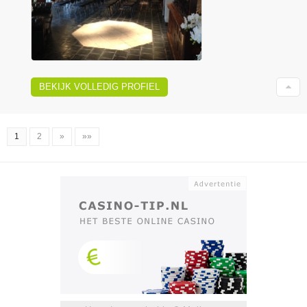
BEKIJK VOLLEDIG PROFIEL
1
2
»
»»