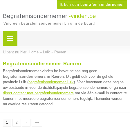
Ik ben een
begrafenisondernemer
Begrafenisondernemer
-vinden.be
Vind een begrafenisondernemer bij u in de buurt!
U bent nu hier:
Home
»
Luik
»
Raeren
Begrafenisondernemer Raeren
Begrafenisondernemer-vinden.be bevat helaas nog geen
begrafenisondernemers in Raeren
. Dit geldt ook voor de gehele
provincie Luik (
begrafenisondernemer Luik
). Voer bovenaan deze pagina
uw postcode in voor de dichtstbijzijnde begrafenisondernemers of ga naar
direct contact met begrafenisondernemers
om via één e-mail in contact te
komen met meerdere begrafenisondernemers tegelijk. Hieronder worden
nu overige resultaten getoond.
1
2
»
»»