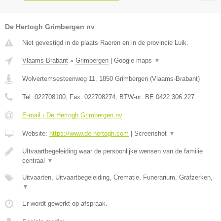
De Hertogh Grimbergen nv
Niet gevestigd in de plaats Raeren en in de provincie Luik.
Vlaams-Brabant
»
Grimbergen
|
Google maps
▼
Wolvertemsesteenweg 11
,
1850
Grimbergen
(
Vlaams-Brabant
)
Tel:
022708100
, Fax:
022708274
, BTW-nr:
BE 0422.306.227
E-mail › De Hertogh Grimbergen nv
Website:
https://www.de-hertogh.com
|
Screenshot
▼
UItvaartbegeleiding waar de persoonlijke wensen van de familie
centraal
▼
Uitvaarten, Uitvaartbegeleiding, Crematie, Funerarium, Grafzerken,
▼
Er wordt gewerkt op afspraak.