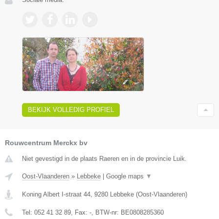
BEKIJK VOLLEDIG PROFIEL
Rouwcentrum Merckx bv
Niet gevestigd in de plaats Raeren en in de provincie Luik.
Oost-Vlaanderen
»
Lebbeke
|
Google maps
▼
Koning Albert I-straat 44
,
9280
Lebbeke
(
Oost-Vlaanderen
)
Tel:
052 41 32 89
, Fax:
-
, BTW-nr:
BE0808285360