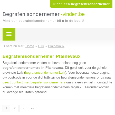
Ik ben een
begrafenisondernemer
Begrafenisondernemer
-vinden.be
Vind een begrafenisondernemer bij u in de buurt!
U bent nu hier:
Home
»
Luik
»
Plainevaux
Begrafenisondernemer Plainevaux
Begrafenisondernemer-vinden.be bevat helaas nog geen
begrafenisondernemers in Plainevaux
. Dit geldt ook voor de gehele
provincie Luik (
begrafenisondernemer Luik
). Voer bovenaan deze pagina
uw postcode in voor de dichtstbijzijnde begrafenisondernemers of ga naar
direct contact met begrafenisondernemers
om via één e-mail in contact te
komen met meerdere begrafenisondernemers tegelijk. Hieronder worden
nu overige resultaten getoond.
1
2
»
»»