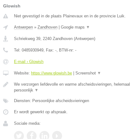
Glowish
Niet gevestigd in de plaats Plainevaux en in de provincie Luik.
Antwerpen
»
Zandhoven
|
Google maps
▼
Schriekweg 39
,
2240
Zandhoven
(
Antwerpen
)
Tel:
0485930949
, Fax:
-
, BTW-nr:
-
E-mail › Glowish
Website:
https://www.glowish.be
|
Screenshot
▼
We verzorgen liefdevolle en warme afscheidsvieringen, helemaal
persoonlijk
▼
Diensten: Persoonlijke afscheidsvieringen
Er wordt gewerkt op afspraak.
Sociale media: