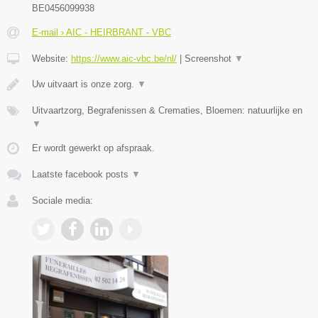
BE0456099938
E-mail › AIC - HEIRBRANT - VBC
Website:
https://www.aic-vbc.be/nl/
|
Screenshot
▼
Uw uitvaart is onze zorg.
▼
Uitvaartzorg, Begrafenissen & Crematies, Bloemen: natuurlijke en
▼
Er wordt gewerkt op afspraak.
Laatste facebook posts
▼
Sociale media: