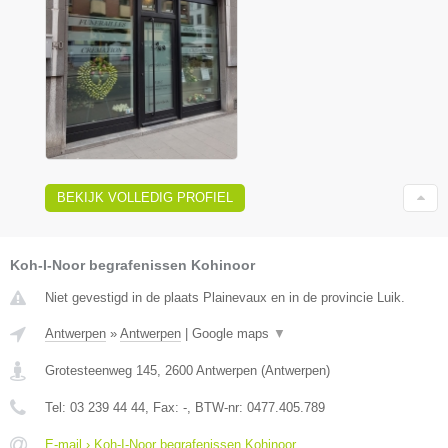
BEKIJK VOLLEDIG PROFIEL
Koh-I-Noor begrafenissen Kohinoor
Niet gevestigd in de plaats Plainevaux en in de provincie Luik.
Antwerpen
»
Antwerpen
|
Google maps
▼
Grotesteenweg 145
,
2600
Antwerpen
(
Antwerpen
)
Tel:
03 239 44 44
, Fax:
-
, BTW-nr:
0477.405.789
E-mail › Koh-I-Noor begrafenissen Kohinoor