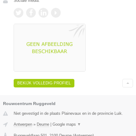
Sociale media:
BEKIJK VOLLEDIG PROFIEL
Rouwcentrum Ruggeveld
Niet gevestigd in de plaats Plainevaux en in de provincie Luik.
Antwerpen
»
Deurne
|
Google maps
▼
Ruggeveldlaan 501
,
2100
Deurne
(
Antwerpen
)