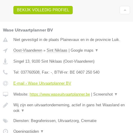
BEKIJK VOLLEDIG PROFIEL
Wase Uitvaartplanner BV
Niet gevestigd in de plaats Plainevaux en in de provincie Luik.
Oost-Vlaanderen
»
Sint Niklaas
|
Google maps
▼
Singel 13
,
9100
Sint Niklaas
(
Oost-Vlaanderen
)
Tel:
037760508
, Fax:
-
, BTW-nr:
BE 0407 250 540
E-mail › Wase Uitvaartplanner BV
Website:
https://www.waseuitvaartplanner.be
|
Screenshot
▼
Wij zijn een uitvaartonderneming, actief in gans het Waasland en
ook
▼
Diensten: Begrafenissen, Uitvaartzorg, Crematie
Openingstijden
▼