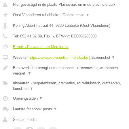
Niet gevestigd in de plaats Plainevaux en in de provincie Luik.
Oost-Vlaanderen
»
Lebbeke
|
Google maps
▼
Koning Albert I-straat 44
,
9280
Lebbeke
(
Oost-Vlaanderen
)
Tel:
052 41 32 89
, Fax:
-
, BTW-nr:
BE0808285360
E-mail › Rouwcentrum Merckx bv
Website:
https://www.rouwcentrummerckx.be
|
Screenshot
▼
Een overlijden brengt ons emotioneel uit evenwicht, we hebben
verdriet,
▼
uitvaarten - begrafenissen, crematies, rouwdrukwerk, grafzerken,
kunst- en
▼
Openingstijden
▼
Laatste facebook posts
▼
Sociale media: