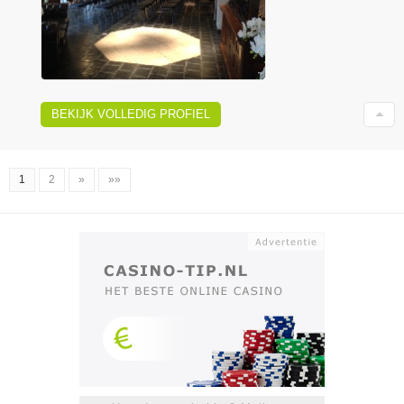
BEKIJK VOLLEDIG PROFIEL
1
2
»
»»