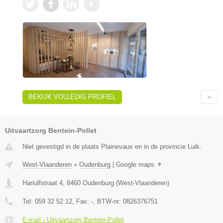
BEKIJK VOLLEDIG PROFIEL
Uitvaartzorg Bentein-Pollet
Niet gevestigd in de plaats Plainevaux en in de provincie Luik.
West-Vlaanderen
»
Oudenburg
|
Google maps
▼
Hariulfstraat 4
,
8460
Oudenburg
(
West-Vlaanderen
)
Tel:
059 32 52 12
, Fax:
-
, BTW-nr:
0826376751
E-mail › Uitvaartzorg Bentein-Pollet