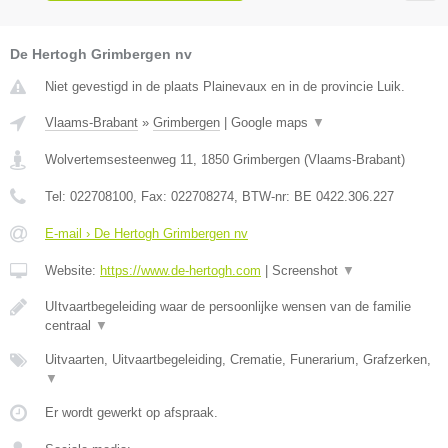
De Hertogh Grimbergen nv
Niet gevestigd in de plaats Plainevaux en in de provincie Luik.
Vlaams-Brabant
»
Grimbergen
|
Google maps
▼
Wolvertemsesteenweg 11
,
1850
Grimbergen
(
Vlaams-Brabant
)
Tel:
022708100
, Fax:
022708274
, BTW-nr:
BE 0422.306.227
E-mail › De Hertogh Grimbergen nv
Website:
https://www.de-hertogh.com
|
Screenshot
▼
UItvaartbegeleiding waar de persoonlijke wensen van de familie
centraal
▼
Uitvaarten, Uitvaartbegeleiding, Crematie, Funerarium, Grafzerken,
▼
Er wordt gewerkt op afspraak.