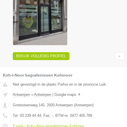
BEKIJK VOLLEDIG PROFIEL
Koh-I-Noor begrafenissen Kohinoor
Niet gevestigd in de plaats Paifve en in de provincie Luik.
Antwerpen
»
Antwerpen
|
Google maps
▼
Grotesteenweg 145
,
2600
Antwerpen
(
Antwerpen
)
Tel:
03 239 44 44
, Fax:
-
, BTW-nr:
0477.405.789
E-mail › Koh-I-Noor begrafenissen Kohinoor