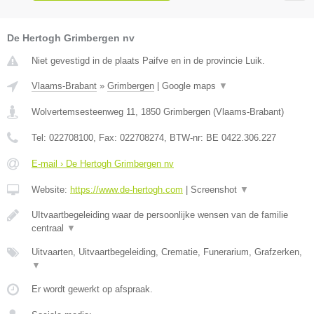
De Hertogh Grimbergen nv
Niet gevestigd in de plaats Paifve en in de provincie Luik.
Vlaams-Brabant
»
Grimbergen
|
Google maps
▼
Wolvertemsesteenweg 11
,
1850
Grimbergen
(
Vlaams-Brabant
)
Tel:
022708100
, Fax:
022708274
, BTW-nr:
BE 0422.306.227
E-mail › De Hertogh Grimbergen nv
Website:
https://www.de-hertogh.com
|
Screenshot
▼
UItvaartbegeleiding waar de persoonlijke wensen van de familie
centraal
▼
Uitvaarten, Uitvaartbegeleiding, Crematie, Funerarium, Grafzerken,
▼
Er wordt gewerkt op afspraak.