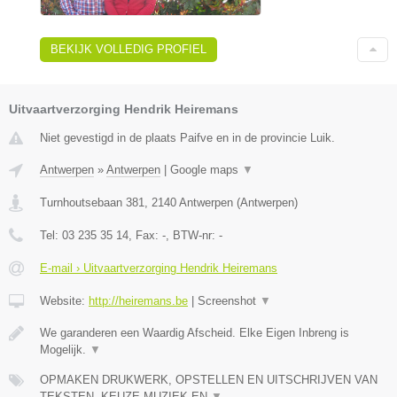
BEKIJK VOLLEDIG PROFIEL
Uitvaartverzorging Hendrik Heiremans
Niet gevestigd in de plaats Paifve en in de provincie Luik.
Antwerpen
»
Antwerpen
|
Google maps
▼
Turnhoutsebaan 381
,
2140
Antwerpen
(
Antwerpen
)
Tel:
03 235 35 14
, Fax:
-
, BTW-nr:
-
E-mail › Uitvaartverzorging Hendrik Heiremans
Website:
http://heiremans.be
|
Screenshot
▼
We garanderen een Waardig Afscheid. Elke Eigen Inbreng is
Mogelijk.
▼
OPMAKEN DRUKWERK, OPSTELLEN EN UITSCHRIJVEN VAN
TEKSTEN, KEUZE MUZIEK EN
▼