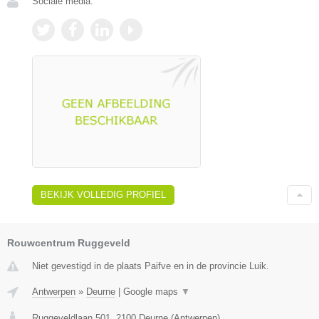
Sociale media:
BEKIJK VOLLEDIG PROFIEL
Rouwcentrum Ruggeveld
Niet gevestigd in de plaats Paifve en in de provincie Luik.
Antwerpen
»
Deurne
|
Google maps
▼
Ruggeveldlaan 501
,
2100
Deurne
(
Antwerpen
)