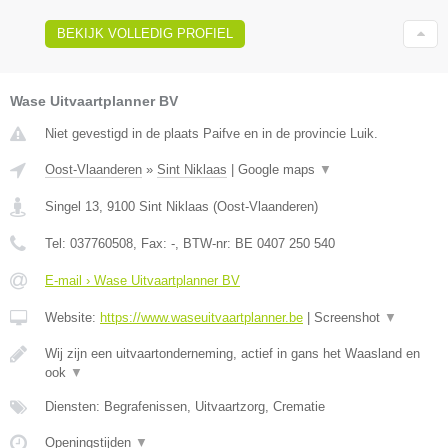
BEKIJK VOLLEDIG PROFIEL
Wase Uitvaartplanner BV
Niet gevestigd in de plaats Paifve en in de provincie Luik.
Oost-Vlaanderen
»
Sint Niklaas
|
Google maps
▼
Singel 13
,
9100
Sint Niklaas
(
Oost-Vlaanderen
)
Tel:
037760508
, Fax:
-
, BTW-nr:
BE 0407 250 540
E-mail › Wase Uitvaartplanner BV
Website:
https://www.waseuitvaartplanner.be
|
Screenshot
▼
Wij zijn een uitvaartonderneming, actief in gans het Waasland en
ook
▼
Diensten: Begrafenissen, Uitvaartzorg, Crematie
Openingstijden
▼