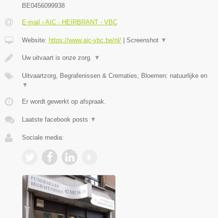
BE0456099938
E-mail › AIC - HEIRBRANT - VBC
Website:
https://www.aic-vbc.be/nl/
|
Screenshot
▼
Uw uitvaart is onze zorg.
▼
Uitvaartzorg, Begrafenissen & Crematies, Bloemen: natuurlijke en
▼
Er wordt gewerkt op afspraak.
Laatste facebook posts
▼
Sociale media: