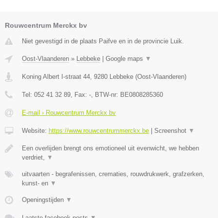
Rouwcentrum Merckx bv
Niet gevestigd in de plaats Paifve en in de provincie Luik.
Oost-Vlaanderen
»
Lebbeke
|
Google maps
▼
Koning Albert I-straat 44
,
9280
Lebbeke
(
Oost-Vlaanderen
)
Tel:
052 41 32 89
, Fax:
-
, BTW-nr:
BE0808285360
E-mail › Rouwcentrum Merckx bv
Website:
https://www.rouwcentrummerckx.be
|
Screenshot
▼
Een overlijden brengt ons emotioneel uit evenwicht, we hebben
verdriet,
▼
uitvaarten - begrafenissen, crematies, rouwdrukwerk, grafzerken,
kunst- en
▼
Openingstijden
▼
Laatste facebook posts
▼