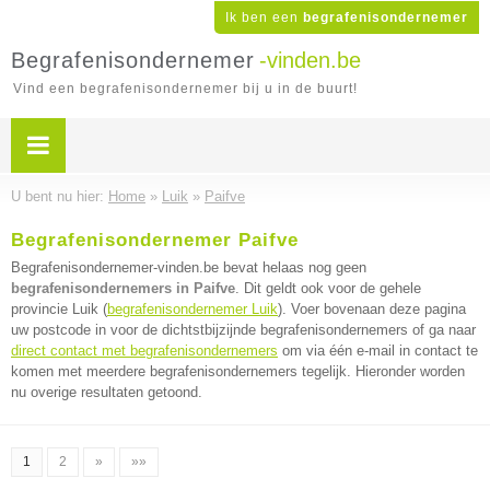
Ik ben een
begrafenisondernemer
Begrafenisondernemer
-vinden.be
Vind een begrafenisondernemer bij u in de buurt!
U bent nu hier:
Home
»
Luik
»
Paifve
Begrafenisondernemer Paifve
Begrafenisondernemer-vinden.be bevat helaas nog geen
begrafenisondernemers in Paifve
. Dit geldt ook voor de gehele
provincie Luik (
begrafenisondernemer Luik
). Voer bovenaan deze pagina
uw postcode in voor de dichtstbijzijnde begrafenisondernemers of ga naar
direct contact met begrafenisondernemers
om via één e-mail in contact te
komen met meerdere begrafenisondernemers tegelijk. Hieronder worden
nu overige resultaten getoond.
1
2
»
»»