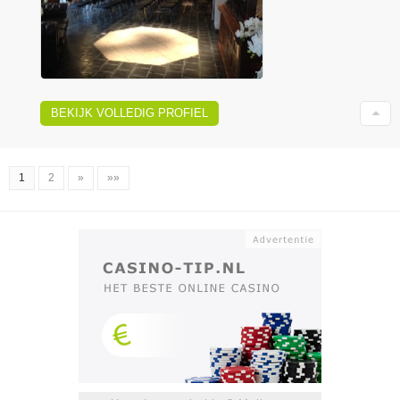
BEKIJK VOLLEDIG PROFIEL
1
2
»
»»