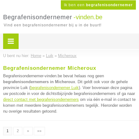
Ik ben een
begrafenisondernemer
Begrafenisondernemer
-vinden.be
Vind een begrafenisondernemer bij u in de buurt!
U bent nu hier:
Home
»
Luik
»
Micheroux
Begrafenisondernemer Micheroux
Begrafenisondernemer-vinden.be bevat helaas nog geen
begrafenisondernemers in Micheroux
. Dit geldt ook voor de gehele
provincie Luik (
begrafenisondernemer Luik
). Voer bovenaan deze pagina
uw postcode in voor de dichtstbijzijnde begrafenisondernemers of ga naar
direct contact met begrafenisondernemers
om via één e-mail in contact te
komen met meerdere begrafenisondernemers tegelijk. Hieronder worden
nu overige resultaten getoond.
1
2
»
»»