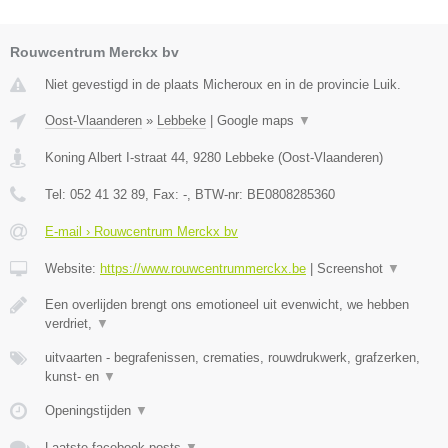
Rouwcentrum Merckx bv
Niet gevestigd in de plaats Micheroux en in de provincie Luik.
Oost-Vlaanderen
»
Lebbeke
|
Google maps
▼
Koning Albert I-straat 44
,
9280
Lebbeke
(
Oost-Vlaanderen
)
Tel:
052 41 32 89
, Fax:
-
, BTW-nr:
BE0808285360
E-mail › Rouwcentrum Merckx bv
Website:
https://www.rouwcentrummerckx.be
|
Screenshot
▼
Een overlijden brengt ons emotioneel uit evenwicht, we hebben
verdriet,
▼
uitvaarten - begrafenissen, crematies, rouwdrukwerk, grafzerken,
kunst- en
▼
Openingstijden
▼
Laatste facebook posts
▼