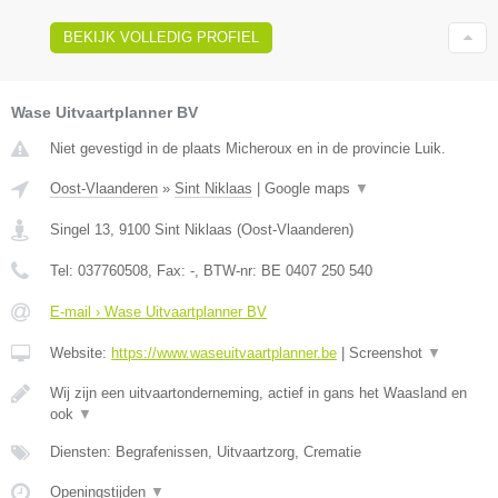
BEKIJK VOLLEDIG PROFIEL
Wase Uitvaartplanner BV
Niet gevestigd in de plaats Micheroux en in de provincie Luik.
Oost-Vlaanderen
»
Sint Niklaas
|
Google maps
▼
Singel 13
,
9100
Sint Niklaas
(
Oost-Vlaanderen
)
Tel:
037760508
, Fax:
-
, BTW-nr:
BE 0407 250 540
E-mail › Wase Uitvaartplanner BV
Website:
https://www.waseuitvaartplanner.be
|
Screenshot
▼
Wij zijn een uitvaartonderneming, actief in gans het Waasland en
ook
▼
Diensten: Begrafenissen, Uitvaartzorg, Crematie
Openingstijden
▼