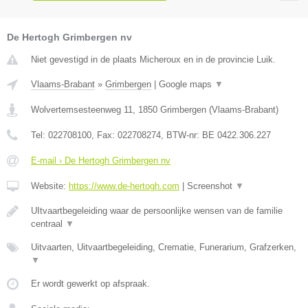
De Hertogh Grimbergen nv
Niet gevestigd in de plaats Micheroux en in de provincie Luik.
Vlaams-Brabant
»
Grimbergen
|
Google maps
▼
Wolvertemsesteenweg 11
,
1850
Grimbergen
(
Vlaams-Brabant
)
Tel:
022708100
, Fax:
022708274
, BTW-nr:
BE 0422.306.227
E-mail › De Hertogh Grimbergen nv
Website:
https://www.de-hertogh.com
|
Screenshot
▼
UItvaartbegeleiding waar de persoonlijke wensen van de familie
centraal
▼
Uitvaarten, Uitvaartbegeleiding, Crematie, Funerarium, Grafzerken,
▼
Er wordt gewerkt op afspraak.