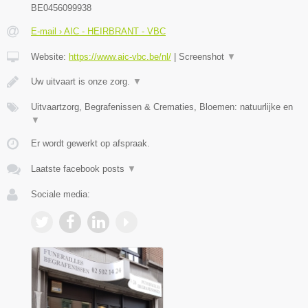
BE0456099938
E-mail › AIC - HEIRBRANT - VBC
Website:
https://www.aic-vbc.be/nl/
|
Screenshot
▼
Uw uitvaart is onze zorg.
▼
Uitvaartzorg, Begrafenissen & Crematies, Bloemen: natuurlijke en
▼
Er wordt gewerkt op afspraak.
Laatste facebook posts
▼
Sociale media: