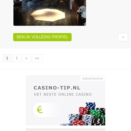
BEKIJK VOLLEDIG PROFIEL
1
2
»
»»