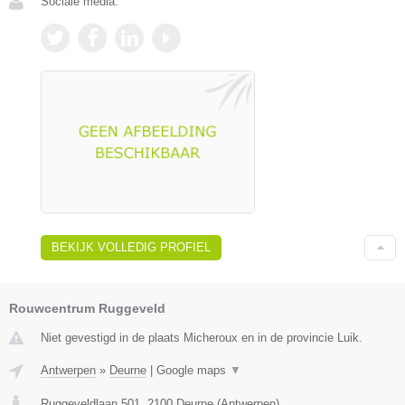
Sociale media:
BEKIJK VOLLEDIG PROFIEL
Rouwcentrum Ruggeveld
Niet gevestigd in de plaats Micheroux en in de provincie Luik.
Antwerpen
»
Deurne
|
Google maps
▼
Ruggeveldlaan 501
,
2100
Deurne
(
Antwerpen
)