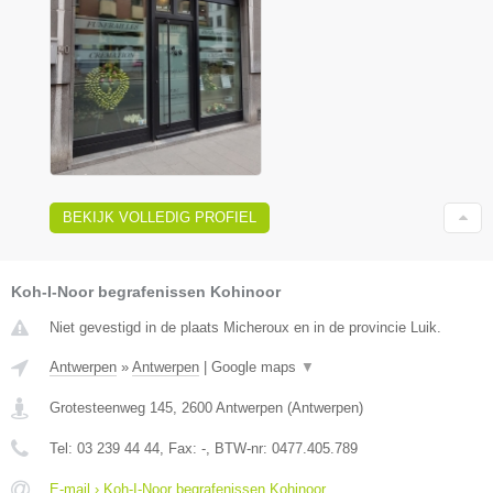
BEKIJK VOLLEDIG PROFIEL
Koh-I-Noor begrafenissen Kohinoor
Niet gevestigd in de plaats Micheroux en in de provincie Luik.
Antwerpen
»
Antwerpen
|
Google maps
▼
Grotesteenweg 145
,
2600
Antwerpen
(
Antwerpen
)
Tel:
03 239 44 44
, Fax:
-
, BTW-nr:
0477.405.789
E-mail › Koh-I-Noor begrafenissen Kohinoor