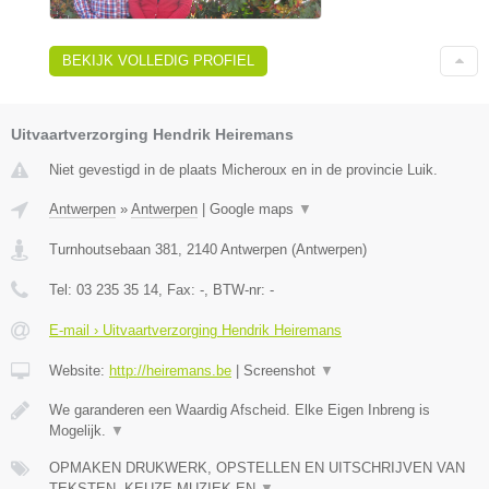
BEKIJK VOLLEDIG PROFIEL
Uitvaartverzorging Hendrik Heiremans
Niet gevestigd in de plaats Micheroux en in de provincie Luik.
Antwerpen
»
Antwerpen
|
Google maps
▼
Turnhoutsebaan 381
,
2140
Antwerpen
(
Antwerpen
)
Tel:
03 235 35 14
, Fax:
-
, BTW-nr:
-
E-mail › Uitvaartverzorging Hendrik Heiremans
Website:
http://heiremans.be
|
Screenshot
▼
We garanderen een Waardig Afscheid. Elke Eigen Inbreng is
Mogelijk.
▼
OPMAKEN DRUKWERK, OPSTELLEN EN UITSCHRIJVEN VAN
TEKSTEN, KEUZE MUZIEK EN
▼