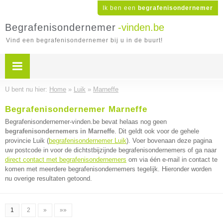
Ik ben een
begrafenisondernemer
Begrafenisondernemer
-vinden.be
Vind een begrafenisondernemer bij u in de buurt!
U bent nu hier:
Home
»
Luik
»
Marneffe
Begrafenisondernemer Marneffe
Begrafenisondernemer-vinden.be bevat helaas nog geen
begrafenisondernemers in Marneffe
. Dit geldt ook voor de gehele
provincie Luik (
begrafenisondernemer Luik
). Voer bovenaan deze pagina
uw postcode in voor de dichtstbijzijnde begrafenisondernemers of ga naar
direct contact met begrafenisondernemers
om via één e-mail in contact te
komen met meerdere begrafenisondernemers tegelijk. Hieronder worden
nu overige resultaten getoond.
1
2
»
»»