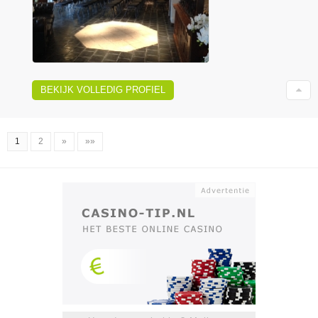
BEKIJK VOLLEDIG PROFIEL
1
2
»
»»