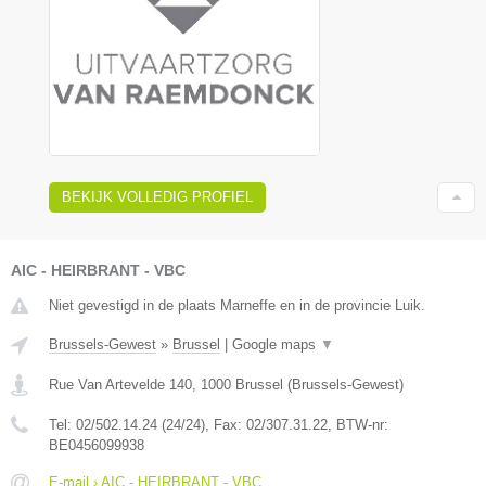
BEKIJK VOLLEDIG PROFIEL
AIC - HEIRBRANT - VBC
Niet gevestigd in de plaats Marneffe en in de provincie Luik.
Brussels-Gewest
»
Brussel
|
Google maps
▼
Rue Van Artevelde 140
,
1000
Brussel
(
Brussels-Gewest
)
Tel:
02/502.14.24 (24/24)
, Fax:
02/307.31.22
, BTW-nr:
BE0456099938
E-mail › AIC - HEIRBRANT - VBC