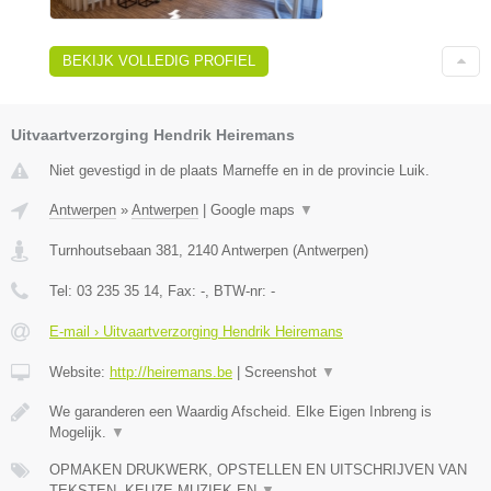
BEKIJK VOLLEDIG PROFIEL
Uitvaartverzorging Hendrik Heiremans
Niet gevestigd in de plaats Marneffe en in de provincie Luik.
Antwerpen
»
Antwerpen
|
Google maps
▼
Turnhoutsebaan 381
,
2140
Antwerpen
(
Antwerpen
)
Tel:
03 235 35 14
, Fax:
-
, BTW-nr:
-
E-mail › Uitvaartverzorging Hendrik Heiremans
Website:
http://heiremans.be
|
Screenshot
▼
We garanderen een Waardig Afscheid. Elke Eigen Inbreng is
Mogelijk.
▼
OPMAKEN DRUKWERK, OPSTELLEN EN UITSCHRIJVEN VAN
TEKSTEN, KEUZE MUZIEK EN
▼