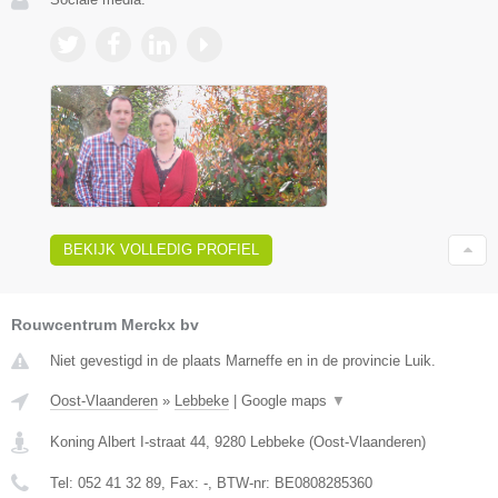
BEKIJK VOLLEDIG PROFIEL
Rouwcentrum Merckx bv
Niet gevestigd in de plaats Marneffe en in de provincie Luik.
Oost-Vlaanderen
»
Lebbeke
|
Google maps
▼
Koning Albert I-straat 44
,
9280
Lebbeke
(
Oost-Vlaanderen
)
Tel:
052 41 32 89
, Fax:
-
, BTW-nr:
BE0808285360