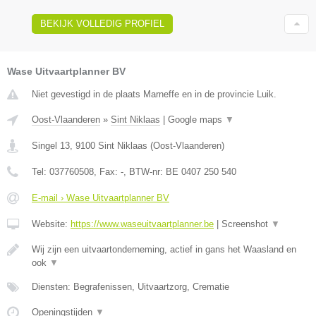
BEKIJK VOLLEDIG PROFIEL
Wase Uitvaartplanner BV
Niet gevestigd in de plaats Marneffe en in de provincie Luik.
Oost-Vlaanderen
»
Sint Niklaas
|
Google maps
▼
Singel 13
,
9100
Sint Niklaas
(
Oost-Vlaanderen
)
Tel:
037760508
, Fax:
-
, BTW-nr:
BE 0407 250 540
E-mail › Wase Uitvaartplanner BV
Website:
https://www.waseuitvaartplanner.be
|
Screenshot
▼
Wij zijn een uitvaartonderneming, actief in gans het Waasland en
ook
▼
Diensten: Begrafenissen, Uitvaartzorg, Crematie
Openingstijden
▼