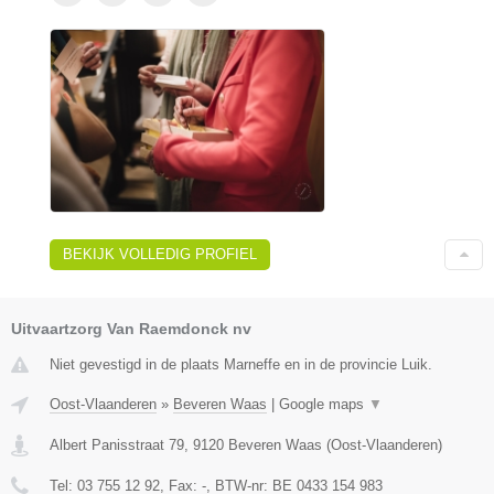
BEKIJK VOLLEDIG PROFIEL
Uitvaartzorg Van Raemdonck nv
Niet gevestigd in de plaats Marneffe en in de provincie Luik.
Oost-Vlaanderen
»
Beveren Waas
|
Google maps
▼
Albert Panisstraat 79
,
9120
Beveren Waas
(
Oost-Vlaanderen
)
Tel:
03 755 12 92
, Fax:
-
, BTW-nr:
BE 0433 154 983