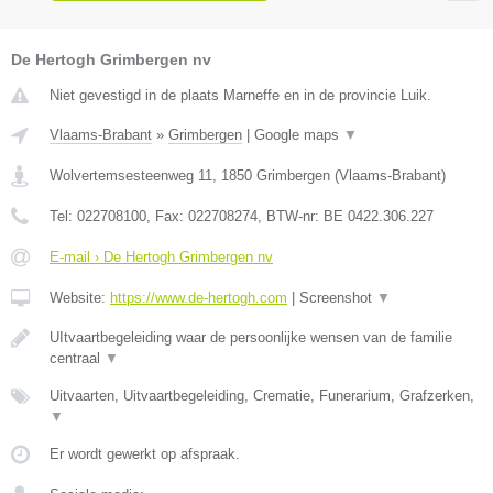
De Hertogh Grimbergen nv
Niet gevestigd in de plaats Marneffe en in de provincie Luik.
Vlaams-Brabant
»
Grimbergen
|
Google maps
▼
Wolvertemsesteenweg 11
,
1850
Grimbergen
(
Vlaams-Brabant
)
Tel:
022708100
, Fax:
022708274
, BTW-nr:
BE 0422.306.227
E-mail › De Hertogh Grimbergen nv
Website:
https://www.de-hertogh.com
|
Screenshot
▼
UItvaartbegeleiding waar de persoonlijke wensen van de familie
centraal
▼
Uitvaarten, Uitvaartbegeleiding, Crematie, Funerarium, Grafzerken,
▼
Er wordt gewerkt op afspraak.