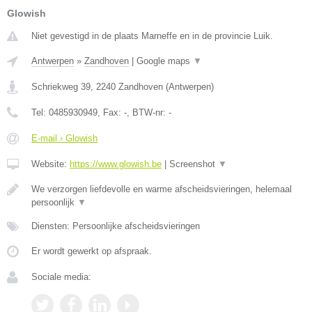
Glowish
Niet gevestigd in de plaats Marneffe en in de provincie Luik.
Antwerpen
»
Zandhoven
|
Google maps
▼
Schriekweg 39
,
2240
Zandhoven
(
Antwerpen
)
Tel:
0485930949
, Fax:
-
, BTW-nr:
-
E-mail › Glowish
Website:
https://www.glowish.be
|
Screenshot
▼
We verzorgen liefdevolle en warme afscheidsvieringen, helemaal
persoonlijk
▼
Diensten: Persoonlijke afscheidsvieringen
Er wordt gewerkt op afspraak.
Sociale media: