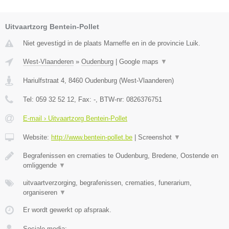
Uitvaartzorg Bentein-Pollet
Niet gevestigd in de plaats Marneffe en in de provincie Luik.
West-Vlaanderen
»
Oudenburg
|
Google maps
▼
Hariulfstraat 4
,
8460
Oudenburg
(
West-Vlaanderen
)
Tel:
059 32 52 12
, Fax:
-
, BTW-nr:
0826376751
E-mail › Uitvaartzorg Bentein-Pollet
Website:
http://www.bentein-pollet.be
|
Screenshot
▼
Begrafenissen en crematies te Oudenburg, Bredene, Oostende en
omliggende
▼
uitvaartverzorging, begrafenissen, crematies, funerarium,
organiseren
▼
Er wordt gewerkt op afspraak.
Sociale media: