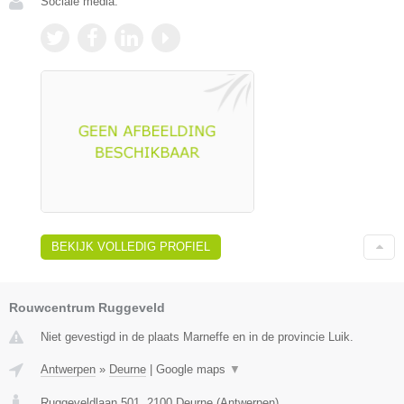
Sociale media:
BEKIJK VOLLEDIG PROFIEL
Rouwcentrum Ruggeveld
Niet gevestigd in de plaats Marneffe en in de provincie Luik.
Antwerpen
»
Deurne
|
Google maps
▼
Ruggeveldlaan 501
,
2100
Deurne
(
Antwerpen
)