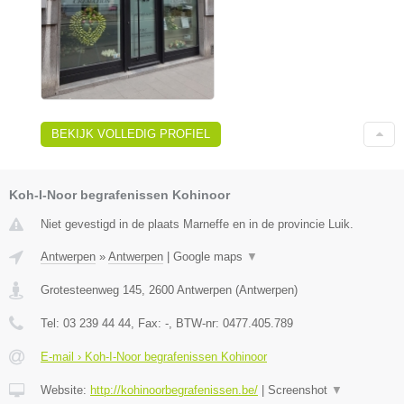
BEKIJK VOLLEDIG PROFIEL
Koh-I-Noor begrafenissen Kohinoor
Niet gevestigd in de plaats Marneffe en in de provincie Luik.
Antwerpen
»
Antwerpen
|
Google maps
▼
Grotesteenweg 145
,
2600
Antwerpen
(
Antwerpen
)
Tel:
03 239 44 44
, Fax:
-
, BTW-nr:
0477.405.789
E-mail › Koh-I-Noor begrafenissen Kohinoor
Website:
http://kohinoorbegrafenissen.be/
|
Screenshot
▼