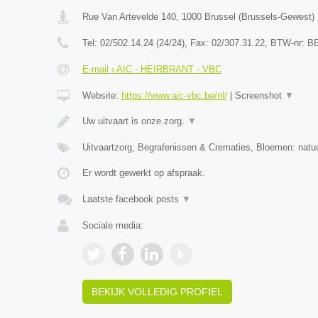
Rue Van Artevelde 140
,
1000
Brussel
(
Brussels-Gewest
)
Tel:
02/502.14.24 (24/24)
, Fax:
02/307.31.22
, BTW-nr:
BE
E-mail › AIC - HEIRBRANT - VBC
Website:
https://www.aic-vbc.be/nl/
|
Screenshot
▼
Uw uitvaart is onze zorg.
▼
Uitvaartzorg, Begrafenissen & Crematies, Bloemen: natuu
Er wordt gewerkt op afspraak.
Laatste facebook posts
▼
Sociale media:
BEKIJK VOLLEDIG PROFIEL