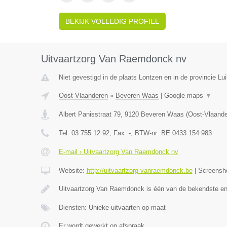
BEKIJK VOLLEDIG PROFIEL
Uitvaartzorg Van Raemdonck nv
Niet gevestigd in de plaats Lontzen en in de provincie Lui
Oost-Vlaanderen
»
Beveren Waas
|
Google maps
▼
Albert Panisstraat 79
,
9120
Beveren Waas
(
Oost-Vlaand
Tel:
03 755 12 92
, Fax:
-
, BTW-nr:
BE 0433 154 983
E-mail › Uitvaartzorg Van Raemdonck nv
Website:
http://uitvaartzorg-vanraemdonck.be
|
Screensh
Uitvaartzorg Van Raemdonck is één van de bekendste e
Diensten: Unieke uitvaarten op maat
Er wordt gewerkt op afspraak.