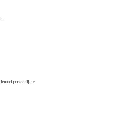
k.
elemaal persoonlijk
▼