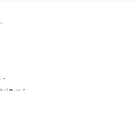
k.
t
▼
asland en ook
▼