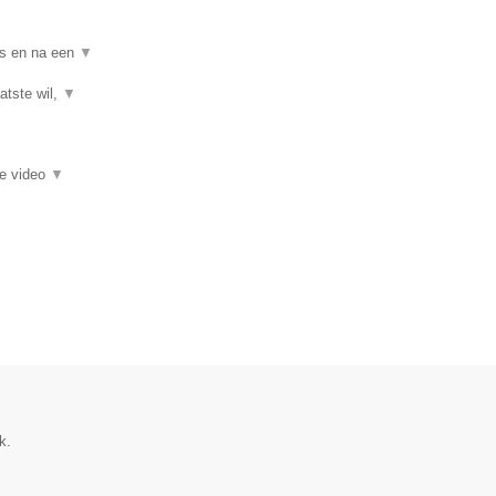
▼
ns en na een
▼
atste wil,
▼
ie video
▼
k.