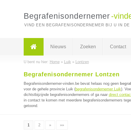
Begrafenisondernemer
-vind
VIND EEN BEGRAFENISONDERNEMER BIJ U IN DE
Nieuws
Zoeken
Contact
U bent nu hier:
Home
»
Luik
»
Lontzen
Begrafenisondernemer Lontzen
Begrafenisondernemer-vinden.be bevat helaas nog geen
begra
voor de gehele provincie Luik (
begrafenisondernemer Luik
). Vo
dichtstbijzijnde begrafenisondernemers of ga naar
direct conta
in contact te komen met meerdere begrafenisondernemers tegeli
getoond.
1
2
»
»»