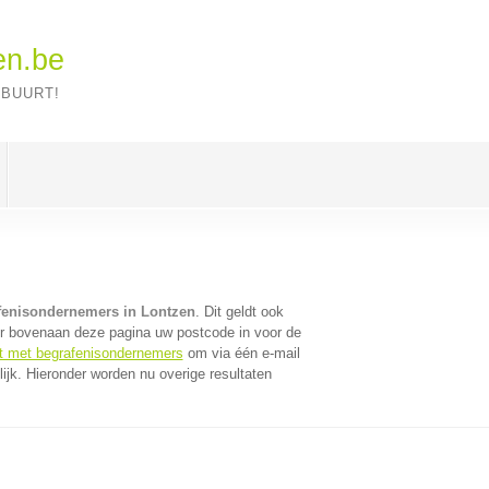
en.be
 BUURT!
fenisondernemers in Lontzen
. Dit geldt ook
er bovenaan deze pagina uw postcode in voor de
ct met begrafenisondernemers
om via één e-mail
jk. Hieronder worden nu overige resultaten