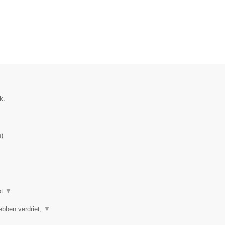
k.
n
)
ot
▼
ebben verdriet,
▼