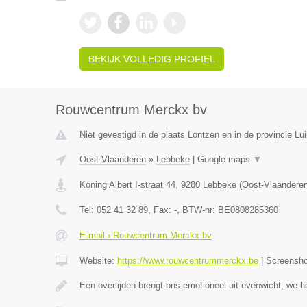
BEKIJK VOLLEDIG PROFIEL
Rouwcentrum Merckx bv
Niet gevestigd in de plaats Lontzen en in de provincie Lui
Oost-Vlaanderen
»
Lebbeke
|
Google maps
▼
Koning Albert I-straat 44
,
9280
Lebbeke
(
Oost-Vlaandere
Tel:
052 41 32 89
, Fax:
-
, BTW-nr:
BE0808285360
E-mail › Rouwcentrum Merckx bv
Website:
https://www.rouwcentrummerckx.be
|
Screensh
Een overlijden brengt ons emotioneel uit evenwicht, we h