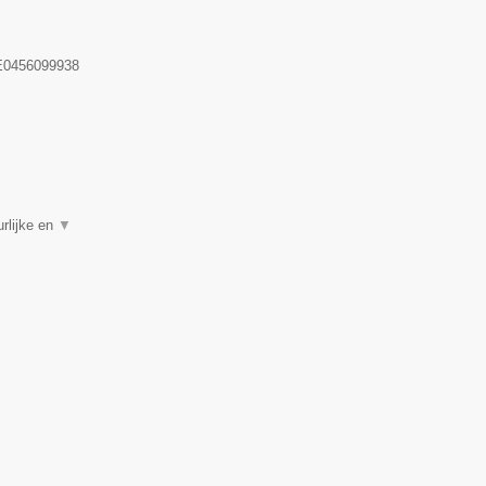
0456099938
rlijke en
▼