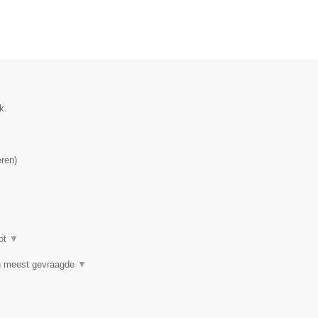
k.
eren
)
ot
▼
n meest gevraagde
▼