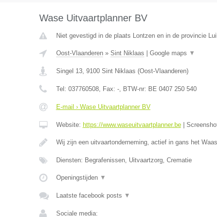
Wase Uitvaartplanner BV
Niet gevestigd in de plaats Lontzen en in de provincie Lui
Oost-Vlaanderen
»
Sint Niklaas
|
Google maps
▼
Singel 13
,
9100
Sint Niklaas
(
Oost-Vlaanderen
)
Tel:
037760508
, Fax:
-
, BTW-nr:
BE 0407 250 540
E-mail › Wase Uitvaartplanner BV
Website:
https://www.waseuitvaartplanner.be
|
Screensho
Wij zijn een uitvaartonderneming, actief in gans het Wa
Diensten: Begrafenissen, Uitvaartzorg, Crematie
Openingstijden
▼
Laatste facebook posts
▼
Sociale media: