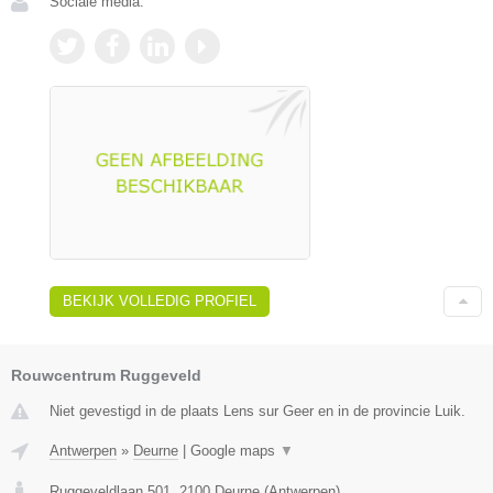
Sociale media:
BEKIJK VOLLEDIG PROFIEL
Rouwcentrum Ruggeveld
Niet gevestigd in de plaats Lens sur Geer en in de provincie Luik.
Antwerpen
»
Deurne
|
Google maps
▼
Ruggeveldlaan 501
,
2100
Deurne
(
Antwerpen
)