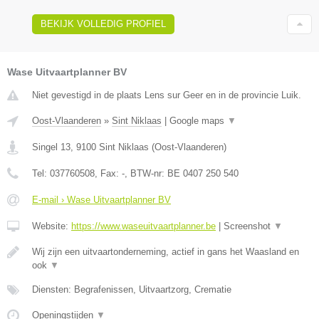
BEKIJK VOLLEDIG PROFIEL
Wase Uitvaartplanner BV
Niet gevestigd in de plaats Lens sur Geer en in de provincie Luik.
Oost-Vlaanderen
»
Sint Niklaas
|
Google maps
▼
Singel 13
,
9100
Sint Niklaas
(
Oost-Vlaanderen
)
Tel:
037760508
, Fax:
-
, BTW-nr:
BE 0407 250 540
E-mail › Wase Uitvaartplanner BV
Website:
https://www.waseuitvaartplanner.be
|
Screenshot
▼
Wij zijn een uitvaartonderneming, actief in gans het Waasland en
ook
▼
Diensten: Begrafenissen, Uitvaartzorg, Crematie
Openingstijden
▼