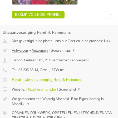
BEKIJK VOLLEDIG PROFIEL
Uitvaartverzorging Hendrik Heiremans
Niet gevestigd in de plaats Lens sur Geer en in de provincie Luik.
Antwerpen
»
Antwerpen
|
Google maps
▼
Turnhoutsebaan 381
,
2140
Antwerpen
(
Antwerpen
)
Tel:
03 235 35 14
, Fax:
-
, BTW-nr:
-
E-mail › Uitvaartverzorging Hendrik Heiremans
Website:
http://heiremans.be
|
Screenshot
▼
We garanderen een Waardig Afscheid. Elke Eigen Inbreng is
Mogelijk.
▼
OPMAKEN DRUKWERK, OPSTELLEN EN UITSCHRIJVEN VAN
TEKSTEN, KEUZE MUZIEK EN
▼