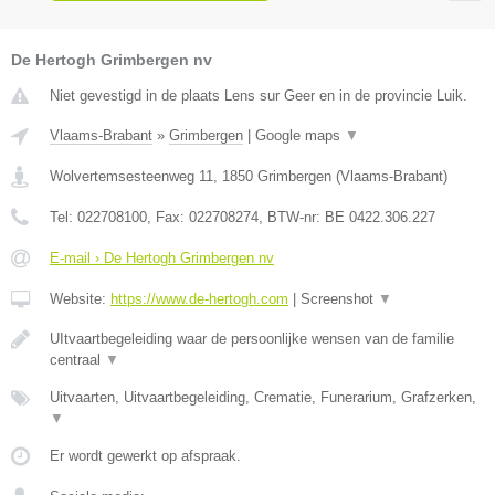
De Hertogh Grimbergen nv
Niet gevestigd in de plaats Lens sur Geer en in de provincie Luik.
Vlaams-Brabant
»
Grimbergen
|
Google maps
▼
Wolvertemsesteenweg 11
,
1850
Grimbergen
(
Vlaams-Brabant
)
Tel:
022708100
, Fax:
022708274
, BTW-nr:
BE 0422.306.227
E-mail › De Hertogh Grimbergen nv
Website:
https://www.de-hertogh.com
|
Screenshot
▼
UItvaartbegeleiding waar de persoonlijke wensen van de familie
centraal
▼
Uitvaarten, Uitvaartbegeleiding, Crematie, Funerarium, Grafzerken,
▼
Er wordt gewerkt op afspraak.