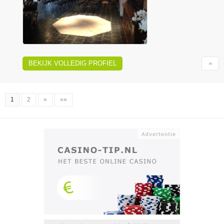
BEKIJK VOLLEDIG PROFIEL
1
2
»
»»