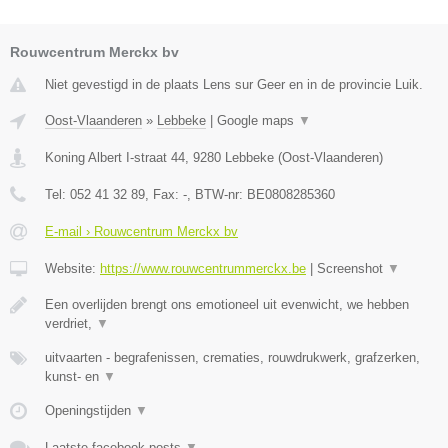
Rouwcentrum Merckx bv
Niet gevestigd in de plaats Lens sur Geer en in de provincie Luik.
Oost-Vlaanderen
»
Lebbeke
|
Google maps
▼
Koning Albert I-straat 44
,
9280
Lebbeke
(
Oost-Vlaanderen
)
Tel:
052 41 32 89
, Fax:
-
, BTW-nr:
BE0808285360
E-mail › Rouwcentrum Merckx bv
Website:
https://www.rouwcentrummerckx.be
|
Screenshot
▼
Een overlijden brengt ons emotioneel uit evenwicht, we hebben
verdriet,
▼
uitvaarten - begrafenissen, crematies, rouwdrukwerk, grafzerken,
kunst- en
▼
Openingstijden
▼
Laatste facebook posts
▼