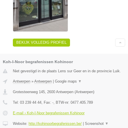
BEKIJK VOLLEDIG PROFIEL
Koh-I-Noor begrafenissen Kohinoor
Niet gevestigd in de plaats Lens sur Geer en in de provincie Luik.
Antwerpen
»
Antwerpen
|
Google maps
▼
Grotesteenweg 145
,
2600
Antwerpen
(
Antwerpen
)
Tel:
03 239 44 44
, Fax:
-
, BTW-nr:
0477.405.789
E-mail › Koh-I-Noor begrafenissen Kohinoor
Website:
http://kohinoorbegrafenissen.be/
|
Screenshot
▼