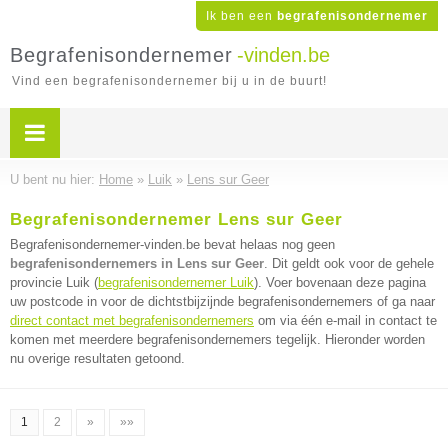
Ik ben een
begrafenisondernemer
Begrafenisondernemer
-vinden.be
Vind een begrafenisondernemer bij u in de buurt!
U bent nu hier:
Home
»
Luik
»
Lens sur Geer
Begrafenisondernemer Lens sur Geer
Begrafenisondernemer-vinden.be bevat helaas nog geen
begrafenisondernemers in Lens sur Geer
. Dit geldt ook voor de gehele
provincie Luik (
begrafenisondernemer Luik
). Voer bovenaan deze pagina
uw postcode in voor de dichtstbijzijnde begrafenisondernemers of ga naar
direct contact met begrafenisondernemers
om via één e-mail in contact te
komen met meerdere begrafenisondernemers tegelijk. Hieronder worden
nu overige resultaten getoond.
1
2
»
»»