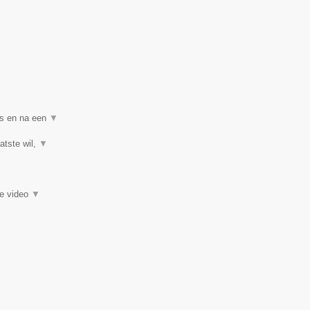
▼
ns en na een
▼
atste wil,
▼
ie video
▼