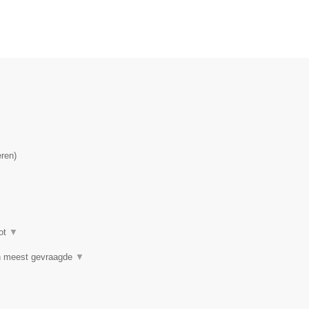
eren
)
ot
▼
n meest gevraagde
▼