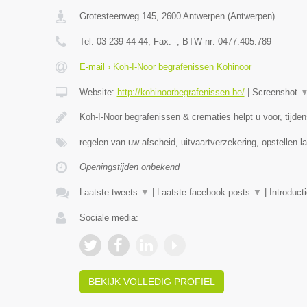
Grotesteenweg 145
,
2600
Antwerpen
(
Antwerpen
)
Tel:
03 239 44 44
, Fax:
-
, BTW-nr:
0477.405.789
E-mail › Koh-I-Noor begrafenissen Kohinoor
Website:
http://kohinoorbegrafenissen.be/
|
Screenshot
Koh-I-Noor begrafenissen & crematies helpt u voor, tijde
regelen van uw afscheid, uitvaartverzekering, opstellen la
Openingstijden onbekend
Laatste tweets
▼
|
Laatste facebook posts
▼
|
Introduct
Sociale media:
BEKIJK VOLLEDIG PROFIEL