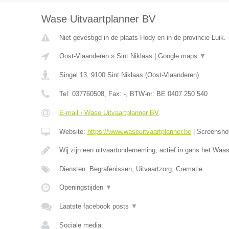
Wase Uitvaartplanner BV
Niet gevestigd in de plaats Hody en in de provincie Luik.
Oost-Vlaanderen
»
Sint Niklaas
|
Google maps
▼
Singel 13
,
9100
Sint Niklaas
(
Oost-Vlaanderen
)
Tel:
037760508
, Fax:
-
, BTW-nr:
BE 0407 250 540
E-mail › Wase Uitvaartplanner BV
Website:
https://www.waseuitvaartplanner.be
|
Screensho
Wij zijn een uitvaartonderneming, actief in gans het Wa
Diensten: Begrafenissen, Uitvaartzorg, Crematie
Openingstijden
▼
Laatste facebook posts
▼
Sociale media: