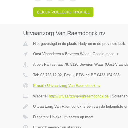
BEKIJK VOLLEDIG PROFIEL
Uitvaartzorg Van Raemdonck nv
Niet gevestigd in de plaats Hody en in de provincie Luik.
Oost-Vlaanderen
»
Beveren Waas
|
Google maps
▼
Albert Panisstraat 79
,
9120
Beveren Waas
(
Oost-Vlaand
Tel:
03 755 12 92
, Fax:
-
, BTW-nr:
BE 0433 154 983
E-mail › Uitvaartzorg Van Raemdonck nv
Website:
http://uitvaartzorg-vanraemdonck.be
|
Screensh
Uitvaartzorg Van Raemdonck is één van de bekendste e
Diensten: Unieke uitvaarten op maat
Er wordt gewerkt op afspraak.