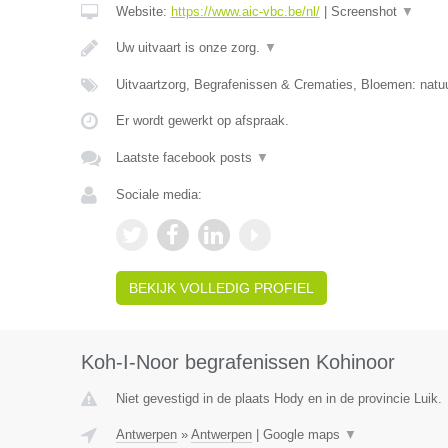
Website:
https://www.aic-vbc.be/nl/
|
Screenshot
▼
Uw uitvaart is onze zorg.
▼
Uitvaartzorg, Begrafenissen & Crematies, Bloemen: natuu
Er wordt gewerkt op afspraak.
Laatste facebook posts
▼
Sociale media:
BEKIJK VOLLEDIG PROFIEL
Koh-I-Noor begrafenissen Kohinoor
Niet gevestigd in de plaats Hody en in de provincie Luik.
Antwerpen
»
Antwerpen
|
Google maps
▼