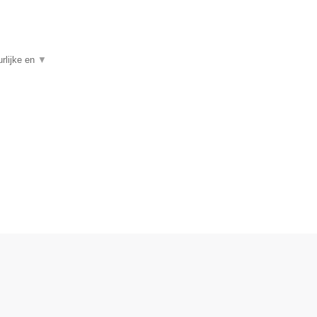
rlijke en
▼