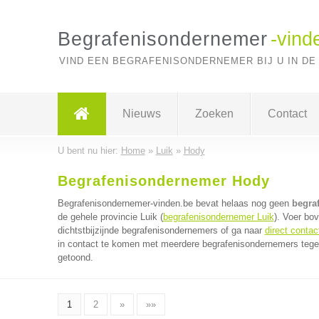
Begrafenisondernemer
-vind
VIND EEN BEGRAFENISONDERNEMER BIJ U IN DE
Nieuws
Zoeken
Contact
U bent nu hier:
Home
»
Luik
»
Hody
Begrafenisondernemer Hody
Begrafenisondernemer-vinden.be bevat helaas nog geen
begra
de gehele provincie Luik (
begrafenisondernemer Luik
). Voer bo
dichtstbijzijnde begrafenisondernemers of ga naar
direct conta
in contact te komen met meerdere begrafenisondernemers tegeli
getoond.
1
2
»
»»