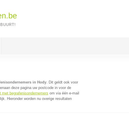
en.be
 BUURT!
fenisondernemers in Hody
. Dit geldt ook voor
venaan deze pagina uw postcode in voor de
ct met begrafenisondernemers
om via één e-mail
jk. Hieronder worden nu overige resultaten