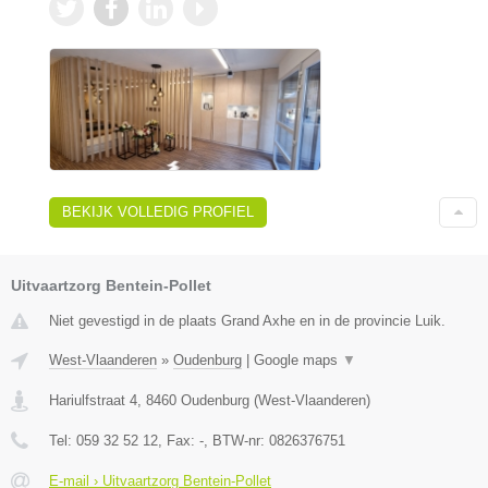
BEKIJK VOLLEDIG PROFIEL
Uitvaartzorg Bentein-Pollet
Niet gevestigd in de plaats Grand Axhe en in de provincie Luik.
West-Vlaanderen
»
Oudenburg
|
Google maps
▼
Hariulfstraat 4
,
8460
Oudenburg
(
West-Vlaanderen
)
Tel:
059 32 52 12
, Fax:
-
, BTW-nr:
0826376751
E-mail › Uitvaartzorg Bentein-Pollet