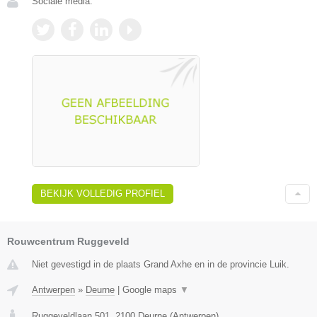
Sociale media:
BEKIJK VOLLEDIG PROFIEL
Rouwcentrum Ruggeveld
Niet gevestigd in de plaats Grand Axhe en in de provincie Luik.
Antwerpen
»
Deurne
|
Google maps
▼
Ruggeveldlaan 501
,
2100
Deurne
(
Antwerpen
)