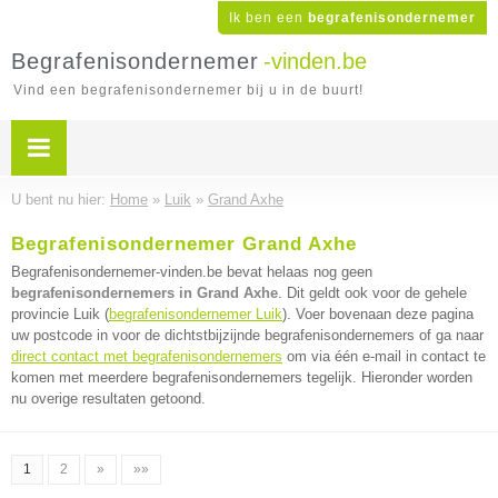
Ik ben een
begrafenisondernemer
Begrafenisondernemer
-vinden.be
Vind een begrafenisondernemer bij u in de buurt!
U bent nu hier:
Home
»
Luik
»
Grand Axhe
Begrafenisondernemer Grand Axhe
Begrafenisondernemer-vinden.be bevat helaas nog geen
begrafenisondernemers in Grand Axhe
. Dit geldt ook voor de gehele
provincie Luik (
begrafenisondernemer Luik
). Voer bovenaan deze pagina
uw postcode in voor de dichtstbijzijnde begrafenisondernemers of ga naar
direct contact met begrafenisondernemers
om via één e-mail in contact te
komen met meerdere begrafenisondernemers tegelijk. Hieronder worden
nu overige resultaten getoond.
1
2
»
»»