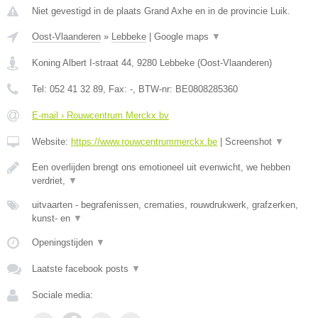
Niet gevestigd in de plaats Grand Axhe en in de provincie Luik.
Oost-Vlaanderen
»
Lebbeke
|
Google maps
▼
Koning Albert I-straat 44
,
9280
Lebbeke
(
Oost-Vlaanderen
)
Tel:
052 41 32 89
, Fax:
-
, BTW-nr:
BE0808285360
E-mail › Rouwcentrum Merckx bv
Website:
https://www.rouwcentrummerckx.be
|
Screenshot
▼
Een overlijden brengt ons emotioneel uit evenwicht, we hebben
verdriet,
▼
uitvaarten - begrafenissen, crematies, rouwdrukwerk, grafzerken,
kunst- en
▼
Openingstijden
▼
Laatste facebook posts
▼
Sociale media: