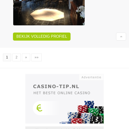
BEKIJK VOLLEDIG PROFIEL
1
2
»
»»