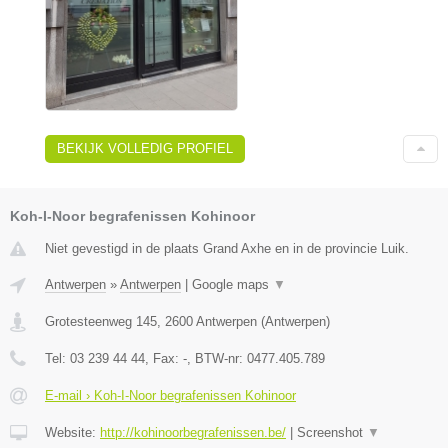
BEKIJK VOLLEDIG PROFIEL
Koh-I-Noor begrafenissen Kohinoor
Niet gevestigd in de plaats Grand Axhe en in de provincie Luik.
Antwerpen
»
Antwerpen
|
Google maps
▼
Grotesteenweg 145
,
2600
Antwerpen
(
Antwerpen
)
Tel:
03 239 44 44
, Fax:
-
, BTW-nr:
0477.405.789
E-mail › Koh-I-Noor begrafenissen Kohinoor
Website:
http://kohinoorbegrafenissen.be/
|
Screenshot
▼