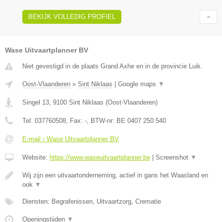
BEKIJK VOLLEDIG PROFIEL
Wase Uitvaartplanner BV
Niet gevestigd in de plaats Grand Axhe en in de provincie Luik.
Oost-Vlaanderen
»
Sint Niklaas
|
Google maps
▼
Singel 13
,
9100
Sint Niklaas
(
Oost-Vlaanderen
)
Tel:
037760508
, Fax:
-
, BTW-nr:
BE 0407 250 540
E-mail › Wase Uitvaartplanner BV
Website:
https://www.waseuitvaartplanner.be
|
Screenshot
▼
Wij zijn een uitvaartonderneming, actief in gans het Waasland en
ook
▼
Diensten: Begrafenissen, Uitvaartzorg, Crematie
Openingstijden
▼