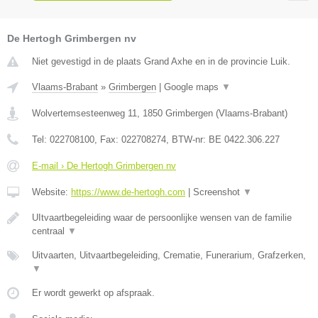
De Hertogh Grimbergen nv
Niet gevestigd in de plaats Grand Axhe en in de provincie Luik.
Vlaams-Brabant
»
Grimbergen
|
Google maps
▼
Wolvertemsesteenweg 11
,
1850
Grimbergen
(
Vlaams-Brabant
)
Tel:
022708100
, Fax:
022708274
, BTW-nr:
BE 0422.306.227
E-mail › De Hertogh Grimbergen nv
Website:
https://www.de-hertogh.com
|
Screenshot
▼
UItvaartbegeleiding waar de persoonlijke wensen van de familie
centraal
▼
Uitvaarten, Uitvaartbegeleiding, Crematie, Funerarium, Grafzerken,
▼
Er wordt gewerkt op afspraak.