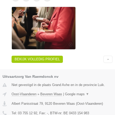
BEKIJK VOLLEDIG PROFIEL
Uitvaartzorg Van Raemdonck nv
Niet gevestigd in de plaats Grand Axhe en in de provincie Luik.
Oost-Vlaanderen
»
Beveren Waas
|
Google maps
▼
Albert Panisstraat 79
,
9120
Beveren Waas
(
Oost-Vlaanderen
)
Tel:
03 755 12 92
, Fax:
-
, BTW-nr:
BE 0433 154 983