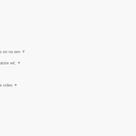
▼
ns en na een
▼
atste wil,
▼
ie video
▼