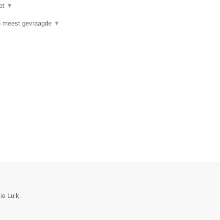
ot
▼
n meest gevraagde
▼
ie Luik.