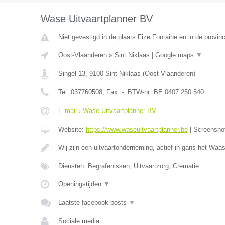
Wase Uitvaartplanner BV
Niet gevestigd in de plaats Fize Fontaine en in de provinc
Oost-Vlaanderen
»
Sint Niklaas
|
Google maps
▼
Singel 13
,
9100
Sint Niklaas
(
Oost-Vlaanderen
)
Tel:
037760508
, Fax:
-
, BTW-nr:
BE 0407 250 540
E-mail › Wase Uitvaartplanner BV
Website:
https://www.waseuitvaartplanner.be
|
Screensho
Wij zijn een uitvaartonderneming, actief in gans het Wa
Diensten: Begrafenissen, Uitvaartzorg, Crematie
Openingstijden
▼
Laatste facebook posts
▼
Sociale media: