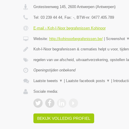
Grotesteenweg 145
,
2600
Antwerpen
(
Antwerpen
)
Tel:
03 239 44 44
, Fax:
-
, BTW-nr:
0477.405.789
E-mail › Koh-I-Noor begrafenissen Kohinoor
Website:
http://kohinoorbegrafenissen.be/
|
Screenshot
Koh-I-Noor begrafenissen & crematies helpt u voor, tijde
regelen van uw afscheid, uitvaartverzekering, opstellen la
Openingstijden onbekend
Laatste tweets
▼
|
Laatste facebook posts
▼
|
Introduct
Sociale media:
BEKIJK VOLLEDIG PROFIEL