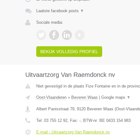
Laatste facebook posts
▼
Sociale media:
BEKIJK VOLLEDIG PROFIEL
Uitvaartzorg Van Raemdonck nv
Niet gevestigd in de plaats Fize Fontaine en in de provinc
Oost-Vlaanderen
»
Beveren Waas
|
Google maps
▼
Albert Panisstraat 79
,
9120
Beveren Waas
(
Oost-Vlaand
Tel:
03 755 12 92
, Fax:
-
, BTW-nr:
BE 0433 154 983
E-mail › Uitvaartzorg Van Raemdonck nv