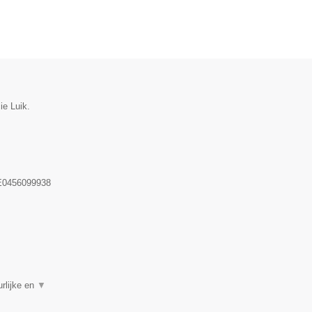
ie Luik.
0456099938
rlijke en
▼