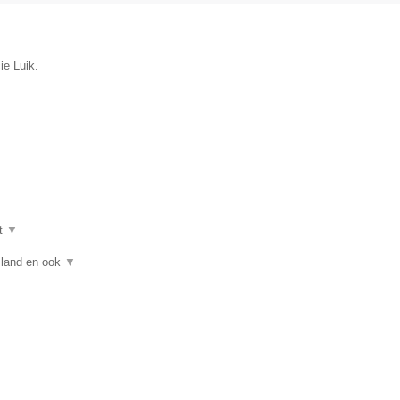
ie Luik.
t
▼
asland en ook
▼