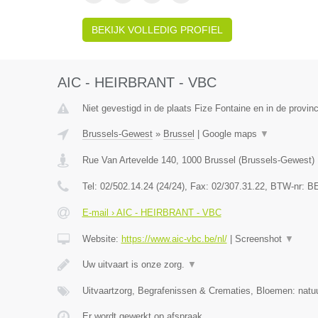
BEKIJK VOLLEDIG PROFIEL
AIC - HEIRBRANT - VBC
Niet gevestigd in de plaats Fize Fontaine en in de provinc
Brussels-Gewest
»
Brussel
|
Google maps
▼
Rue Van Artevelde 140
,
1000
Brussel
(
Brussels-Gewest
)
Tel:
02/502.14.24 (24/24)
, Fax:
02/307.31.22
, BTW-nr:
BE
E-mail › AIC - HEIRBRANT - VBC
Website:
https://www.aic-vbc.be/nl/
|
Screenshot
▼
Uw uitvaart is onze zorg.
▼
Uitvaartzorg, Begrafenissen & Crematies, Bloemen: natuu
Er wordt gewerkt op afspraak.