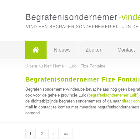
Begrafenisondernemer
-vind
VIND EEN BEGRAFENISONDERNEMER BIJ U IN DE
Nieuws
Zoeken
Contact
U bent nu hier:
Home
»
Luik
»
Fize Fontaine
Begrafenisondernemer Fize Fontai
Begrafenisondernemer-vinden.be bevat helaas nog geen
begra
ook voor de gehele provincie Luik (
begrafenisondernemer Luik
)
de dichtstbijzijnde begrafenisondernemers of ga naar
direct co
mail in contact te komen met meerdere begrafenisondernemers t
getoond.
1
2
»
»»