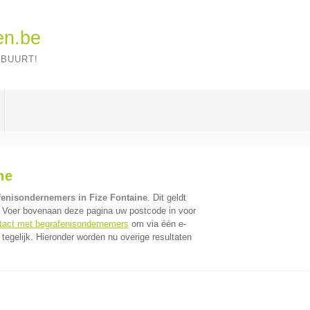
en.be
 BUURT!
ne
fenisondernemers in Fize Fontaine
. Dit geldt
. Voer bovenaan deze pagina uw postcode in voor
ntact met begrafenisondernemers
om via één e-
egelijk. Hieronder worden nu overige resultaten