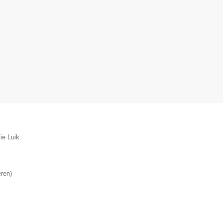
ie Luik.
eren
)