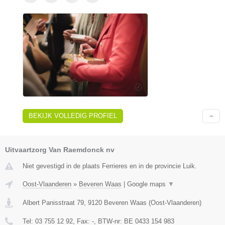
BEKIJK VOLLEDIG PROFIEL
Uitvaartzorg Van Raemdonck nv
Niet gevestigd in de plaats Ferrieres en in de provincie Luik.
Oost-Vlaanderen
»
Beveren Waas
|
Google maps
▼
Albert Panisstraat 79
,
9120
Beveren Waas
(
Oost-Vlaanderen
)
Tel:
03 755 12 92
, Fax:
-
, BTW-nr:
BE 0433 154 983