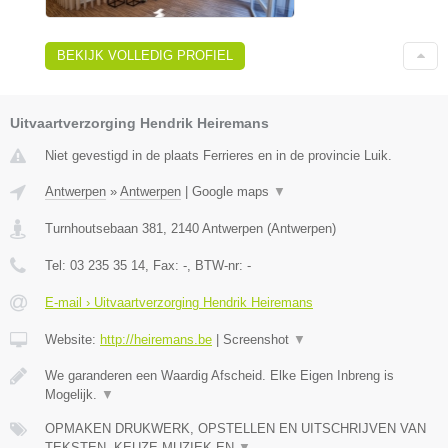
BEKIJK VOLLEDIG PROFIEL
Uitvaartverzorging Hendrik Heiremans
Niet gevestigd in de plaats Ferrieres en in de provincie Luik.
Antwerpen
»
Antwerpen
|
Google maps
▼
Turnhoutsebaan 381
,
2140
Antwerpen
(
Antwerpen
)
Tel:
03 235 35 14
, Fax:
-
, BTW-nr:
-
E-mail › Uitvaartverzorging Hendrik Heiremans
Website:
http://heiremans.be
|
Screenshot
▼
We garanderen een Waardig Afscheid. Elke Eigen Inbreng is
Mogelijk.
▼
OPMAKEN DRUKWERK, OPSTELLEN EN UITSCHRIJVEN VAN
TEKSTEN, KEUZE MUZIEK EN
▼