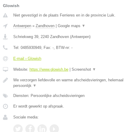
Glowish
Niet gevestigd in de plaats Ferrieres en in de provincie Luik.
Antwerpen
»
Zandhoven
|
Google maps
▼
Schriekweg 39
,
2240
Zandhoven
(
Antwerpen
)
Tel:
0485930949
, Fax:
-
, BTW-nr:
-
E-mail › Glowish
Website:
https://www.glowish.be
|
Screenshot
▼
We verzorgen liefdevolle en warme afscheidsvieringen, helemaal
persoonlijk
▼
Diensten: Persoonlijke afscheidsvieringen
Er wordt gewerkt op afspraak.
Sociale media: