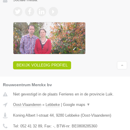
BEKIJK VOLLEDIG PROFIEL
Rouwcentrum Merckx bv
Niet gevestigd in de plaats Ferrieres en in de provincie Luik.
Oost-Vlaanderen
»
Lebbeke
|
Google maps
▼
Koning Albert I-straat 44
,
9280
Lebbeke
(
Oost-Vlaanderen
)
Tel:
052 41 32 89
, Fax:
-
, BTW-nr:
BE0808285360