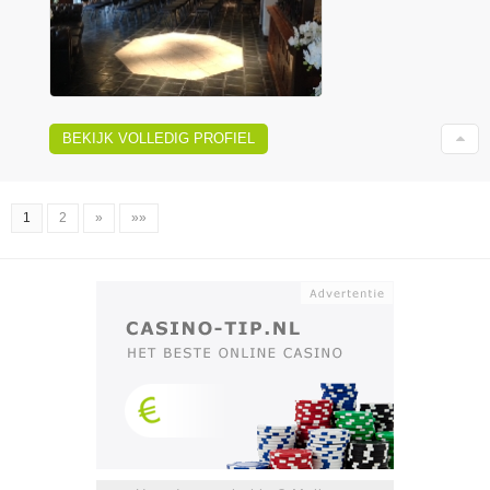
BEKIJK VOLLEDIG PROFIEL
1
2
»
»»