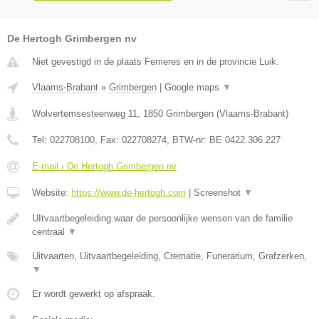
De Hertogh Grimbergen nv
Niet gevestigd in de plaats Ferrieres en in de provincie Luik.
Vlaams-Brabant
»
Grimbergen
|
Google maps
▼
Wolvertemsesteenweg 11
,
1850
Grimbergen
(
Vlaams-Brabant
)
Tel:
022708100
, Fax:
022708274
, BTW-nr:
BE 0422.306.227
E-mail › De Hertogh Grimbergen nv
Website:
https://www.de-hertogh.com
|
Screenshot
▼
UItvaartbegeleiding waar de persoonlijke wensen van de familie
centraal
▼
Uitvaarten, Uitvaartbegeleiding, Crematie, Funerarium, Grafzerken,
▼
Er wordt gewerkt op afspraak.