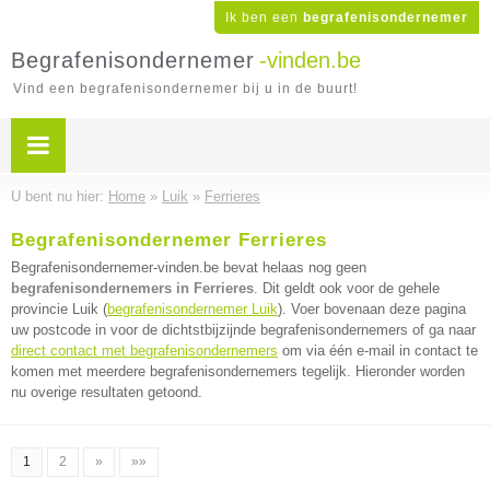
Ik ben een
begrafenisondernemer
Begrafenisondernemer
-vinden.be
Vind een begrafenisondernemer bij u in de buurt!
U bent nu hier:
Home
»
Luik
»
Ferrieres
Begrafenisondernemer Ferrieres
Begrafenisondernemer-vinden.be bevat helaas nog geen
begrafenisondernemers in Ferrieres
. Dit geldt ook voor de gehele
provincie Luik (
begrafenisondernemer Luik
). Voer bovenaan deze pagina
uw postcode in voor de dichtstbijzijnde begrafenisondernemers of ga naar
direct contact met begrafenisondernemers
om via één e-mail in contact te
komen met meerdere begrafenisondernemers tegelijk. Hieronder worden
nu overige resultaten getoond.
1
2
»
»»