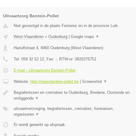
Uitvaartzorg Bentein-Pollet
Niet gevestigd in de plaats Ferrieres en in de provincie Luik.
West-Vlaanderen
»
Oudenburg
|
Google maps
▼
Hariulfstraat 4
,
8460
Oudenburg
(
West-Vlaanderen
)
Tel:
059 32 52 12
, Fax:
-
, BTW-nr:
0826376751
E-mail › Uitvaartzorg Bentein-Pollet
Website:
http://www.bentein-pollet.be
|
Screenshot
▼
Begrafenissen en crematies te Oudenburg, Bredene, Oostende en
omliggende
▼
uitvaartverzorging, begrafenissen, crematies, funerarium,
organiseren
▼
Er wordt gewerkt op afspraak.
Sociale media: