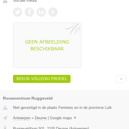
Sociale media:
BEKIJK VOLLEDIG PROFIEL
Rouwcentrum Ruggeveld
Niet gevestigd in de plaats Ferrieres en in de provincie Luik.
Antwerpen
»
Deurne
|
Google maps
▼
Ruggeveldlaan 501
,
2100
Deurne
(
Antwerpen
)