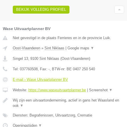
BEKIJK VOLLEDIG PROFIEL
Wase Uitvaartplanner BV
Niet gevestigd in de plaats Ferrieres en in de provincie Luik.
Oost-Vlaanderen
»
Sint Niklaas
|
Google maps
▼
Singel 13
,
9100
Sint Niklaas
(
Oost-Vlaanderen
)
Tel:
037760508
, Fax:
-
, BTW-nr:
BE 0407 250 540
E-mail › Wase Uitvaartplanner BV
Website:
https://www.waseuitvaartplanner.be
|
Screenshot
▼
Wij zijn een uitvaartonderneming, actief in gans het Waasland en
ook
▼
Diensten: Begrafenissen, Uitvaartzorg, Crematie
Openingstijden
▼