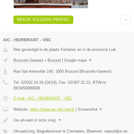
BEKIJK VOLLEDIG PROFIEL
AIC - HEIRBRANT - VBC
Niet gevestigd in de plaats Ferrieres en in de provincie Luik.
Brussels-Gewest
»
Brussel
|
Google maps
▼
Rue Van Artevelde 140
,
1000
Brussel
(
Brussels-Gewest
)
Tel:
02/502.14.24 (24/24)
, Fax:
02/307.31.22
, BTW-nr:
BE0456099938
E-mail › AIC - HEIRBRANT - VBC
Website:
https://www.aic-vbc.be/nl/
|
Screenshot
▼
Uw uitvaart is onze zorg.
▼
Uitvaartzorg, Begrafenissen & Crematies, Bloemen: natuurlijke en