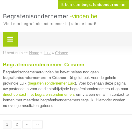
Ik ben een
begrafenisondernemer
Begrafenisondernemer
-vinden.be
Vind een begrafenisondernemer bij u in de buurt!
U bent nu hier:
Home
»
Luik
»
Crisnee
Begrafenisondernemer Crisnee
Begrafenisondernemer-vinden.be bevat helaas nog geen
begrafenisondernemers in Crisnee
. Dit geldt ook voor de gehele
provincie Luik (
begrafenisondernemer Luik
). Voer bovenaan deze pagina
uw postcode in voor de dichtstbijzijnde begrafenisondernemers of ga naar
direct contact met begrafenisondernemers
om via één e-mail in contact te
komen met meerdere begrafenisondernemers tegelijk. Hieronder worden
nu overige resultaten getoond.
1
2
»
»»