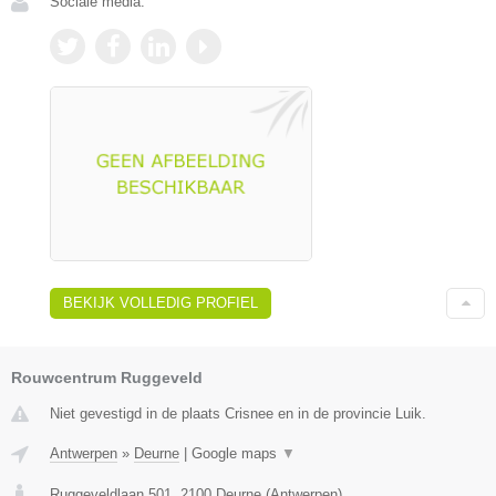
Sociale media:
BEKIJK VOLLEDIG PROFIEL
Rouwcentrum Ruggeveld
Niet gevestigd in de plaats Crisnee en in de provincie Luik.
Antwerpen
»
Deurne
|
Google maps
▼
Ruggeveldlaan 501
,
2100
Deurne
(
Antwerpen
)