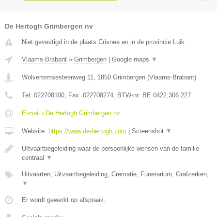
De Hertogh Grimbergen nv
Niet gevestigd in de plaats Crisnee en in de provincie Luik.
Vlaams-Brabant
»
Grimbergen
|
Google maps
▼
Wolvertemsesteenweg 11
,
1850
Grimbergen
(
Vlaams-Brabant
)
Tel:
022708100
, Fax:
022708274
, BTW-nr:
BE 0422.306.227
E-mail › De Hertogh Grimbergen nv
Website:
https://www.de-hertogh.com
|
Screenshot
▼
UItvaartbegeleiding waar de persoonlijke wensen van de familie
centraal
▼
Uitvaarten, Uitvaartbegeleiding, Crematie, Funerarium, Grafzerken,
▼
Er wordt gewerkt op afspraak.