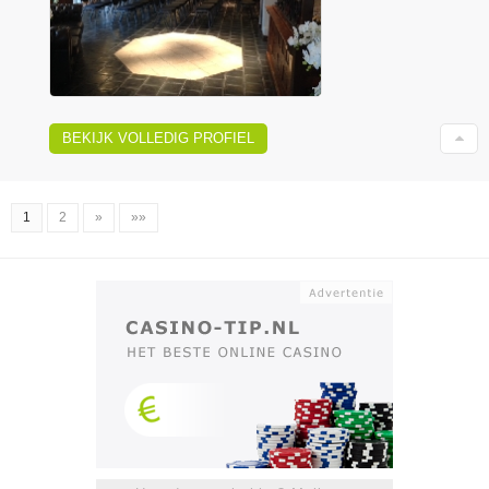
BEKIJK VOLLEDIG PROFIEL
1
2
»
»»