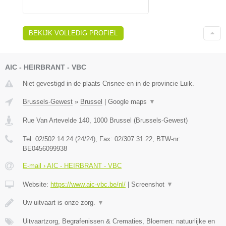
BEKIJK VOLLEDIG PROFIEL
AIC - HEIRBRANT - VBC
Niet gevestigd in de plaats Crisnee en in de provincie Luik.
Brussels-Gewest
»
Brussel
|
Google maps
▼
Rue Van Artevelde 140
,
1000
Brussel
(
Brussels-Gewest
)
Tel:
02/502.14.24 (24/24)
, Fax:
02/307.31.22
, BTW-nr:
BE0456099938
E-mail › AIC - HEIRBRANT - VBC
Website:
https://www.aic-vbc.be/nl/
|
Screenshot
▼
Uw uitvaart is onze zorg.
▼
Uitvaartzorg, Begrafenissen & Crematies, Bloemen: natuurlijke en