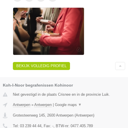
BEKIJK VOLLEDIG PROFIEL
Koh-I-Noor begrafenissen Kohinoor
Niet gevestigd in de plaats Crisnee en in de provincie Luik.
Antwerpen
»
Antwerpen
|
Google maps
▼
Grotesteenweg 145
,
2600
Antwerpen
(
Antwerpen
)
Tel:
03 239 44 44
, Fax:
-
, BTW-nr:
0477.405.789