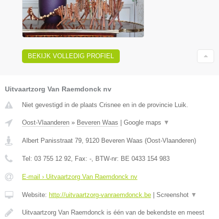
BEKIJK VOLLEDIG PROFIEL
Uitvaartzorg Van Raemdonck nv
Niet gevestigd in de plaats Crisnee en in de provincie Luik.
Oost-Vlaanderen
»
Beveren Waas
|
Google maps
▼
Albert Panisstraat 79
,
9120
Beveren Waas
(
Oost-Vlaanderen
)
Tel:
03 755 12 92
, Fax:
-
, BTW-nr:
BE 0433 154 983
E-mail › Uitvaartzorg Van Raemdonck nv
Website:
http://uitvaartzorg-vanraemdonck.be
|
Screenshot
▼
Uitvaartzorg Van Raemdonck is één van de bekendste en meest