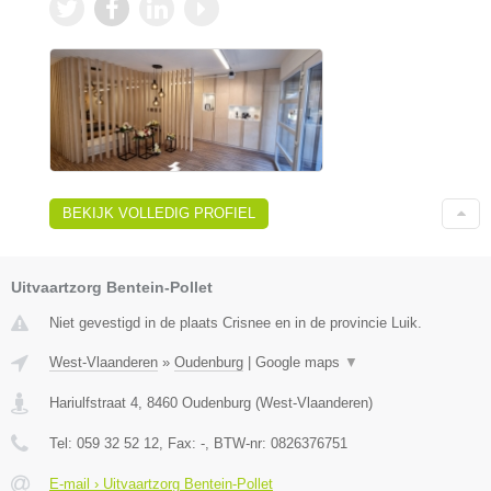
BEKIJK VOLLEDIG PROFIEL
Uitvaartzorg Bentein-Pollet
Niet gevestigd in de plaats Crisnee en in de provincie Luik.
West-Vlaanderen
»
Oudenburg
|
Google maps
▼
Hariulfstraat 4
,
8460
Oudenburg
(
West-Vlaanderen
)
Tel:
059 32 52 12
, Fax:
-
, BTW-nr:
0826376751
E-mail › Uitvaartzorg Bentein-Pollet