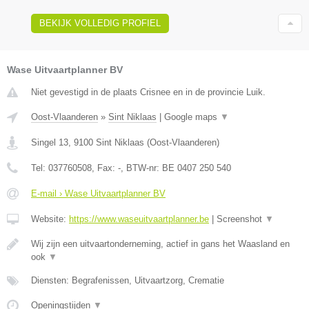
BEKIJK VOLLEDIG PROFIEL
Wase Uitvaartplanner BV
Niet gevestigd in de plaats Crisnee en in de provincie Luik.
Oost-Vlaanderen
»
Sint Niklaas
|
Google maps
▼
Singel 13
,
9100
Sint Niklaas
(
Oost-Vlaanderen
)
Tel:
037760508
, Fax:
-
, BTW-nr:
BE 0407 250 540
E-mail › Wase Uitvaartplanner BV
Website:
https://www.waseuitvaartplanner.be
|
Screenshot
▼
Wij zijn een uitvaartonderneming, actief in gans het Waasland en
ook
▼
Diensten: Begrafenissen, Uitvaartzorg, Crematie
Openingstijden
▼