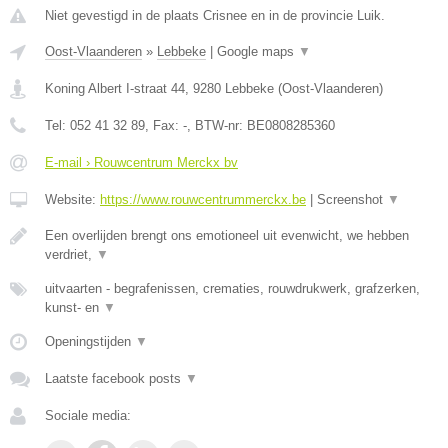
Niet gevestigd in de plaats Crisnee en in de provincie Luik.
Oost-Vlaanderen
»
Lebbeke
|
Google maps
▼
Koning Albert I-straat 44
,
9280
Lebbeke
(
Oost-Vlaanderen
)
Tel:
052 41 32 89
, Fax:
-
, BTW-nr:
BE0808285360
E-mail › Rouwcentrum Merckx bv
Website:
https://www.rouwcentrummerckx.be
|
Screenshot
▼
Een overlijden brengt ons emotioneel uit evenwicht, we hebben
verdriet,
▼
uitvaarten - begrafenissen, crematies, rouwdrukwerk, grafzerken,
kunst- en
▼
Openingstijden
▼
Laatste facebook posts
▼
Sociale media: