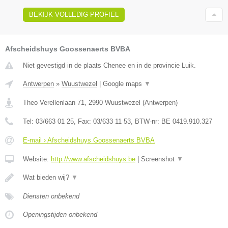
BEKIJK VOLLEDIG PROFIEL
Afscheidshuys Goossenaerts BVBA
Niet gevestigd in de plaats Chenee en in de provincie Luik.
Antwerpen
»
Wuustwezel
|
Google maps
▼
Theo Verellenlaan 71
,
2990
Wuustwezel
(
Antwerpen
)
Tel:
03/663 01 25
, Fax:
03/633 11 53
, BTW-nr:
BE 0419.910.327
E-mail › Afscheidshuys Goossenaerts BVBA
Website:
http://www.afscheidshuys.be
|
Screenshot
▼
Wat bieden wij?
▼
Diensten onbekend
Openingstijden onbekend