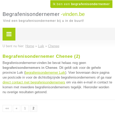
Ik ben een
begrafenisondernemer
Begrafenisondernemer
-vinden.be
Vind een begrafenisondernemer bij u in de buurt!
U bent nu hier:
Home
»
Luik
»
Chenee
Begrafenisondernemer Chenee (2)
Begrafenisondernemer-vinden.be bevat helaas nog geen
begrafenisondernemers in Chenee
. Dit geldt ook voor de gehele
provincie Luik (
begrafenisondernemer Luik
). Voer bovenaan deze pagina
uw postcode in voor de dichtstbijzijnde begrafenisondernemers of ga naar
direct contact met begrafenisondernemers
om via één e-mail in contact te
komen met meerdere begrafenisondernemers tegelijk. Hieronder worden
nu overige resultaten getoond.
««
«
1
2