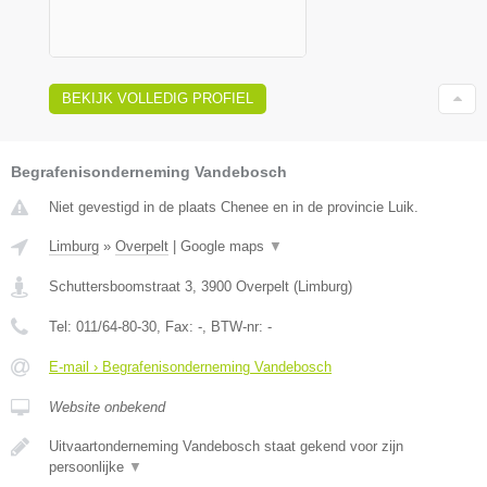
BEKIJK VOLLEDIG PROFIEL
Begrafenisonderneming Vandebosch
Niet gevestigd in de plaats Chenee en in de provincie Luik.
Limburg
»
Overpelt
|
Google maps
▼
Schuttersboomstraat 3
,
3900
Overpelt
(
Limburg
)
Tel:
011/64-80-30
, Fax:
-
, BTW-nr:
-
E-mail › Begrafenisonderneming Vandebosch
Website onbekend
Uitvaartonderneming Vandebosch staat gekend voor zijn
persoonlijke
▼