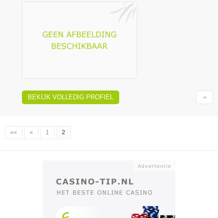
BEKIJK VOLLEDIG PROFIEL
««
«
1
2