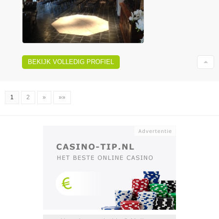
BEKIJK VOLLEDIG PROFIEL
1
2
»
»»