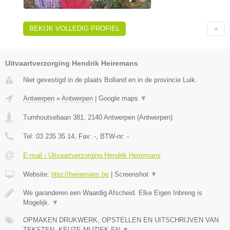
BEKIJK VOLLEDIG PROFIEL
Uitvaartverzorging Hendrik Heiremans
Niet gevestigd in de plaats Bolland en in de provincie Luik.
Antwerpen
»
Antwerpen
|
Google maps
▼
Turnhoutsebaan 381
,
2140
Antwerpen
(
Antwerpen
)
Tel:
03 235 35 14
, Fax:
-
, BTW-nr:
-
E-mail › Uitvaartverzorging Hendrik Heiremans
Website:
http://heiremans.be
|
Screenshot
▼
We garanderen een Waardig Afscheid. Elke Eigen Inbreng is
Mogelijk.
▼
OPMAKEN DRUKWERK, OPSTELLEN EN UITSCHRIJVEN VAN
TEKSTEN, KEUZE MUZIEK EN
▼