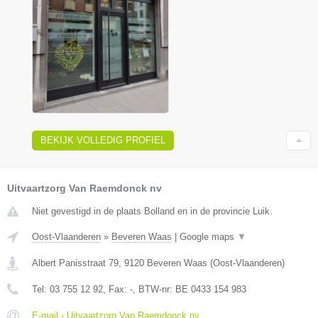
BEKIJK VOLLEDIG PROFIEL
Uitvaartzorg Van Raemdonck nv
Niet gevestigd in de plaats Bolland en in de provincie Luik.
Oost-Vlaanderen
»
Beveren Waas
|
Google maps
▼
Albert Panisstraat 79
,
9120
Beveren Waas
(
Oost-Vlaanderen
)
Tel:
03 755 12 92
, Fax:
-
, BTW-nr:
BE 0433 154 983
E-mail › Uitvaartzorg Van Raemdonck nv