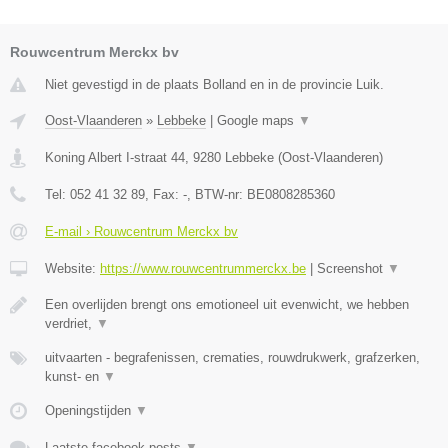
Rouwcentrum Merckx bv
Niet gevestigd in de plaats Bolland en in de provincie Luik.
Oost-Vlaanderen
»
Lebbeke
|
Google maps
▼
Koning Albert I-straat 44
,
9280
Lebbeke
(
Oost-Vlaanderen
)
Tel:
052 41 32 89
, Fax:
-
, BTW-nr:
BE0808285360
E-mail › Rouwcentrum Merckx bv
Website:
https://www.rouwcentrummerckx.be
|
Screenshot
▼
Een overlijden brengt ons emotioneel uit evenwicht, we hebben
verdriet,
▼
uitvaarten - begrafenissen, crematies, rouwdrukwerk, grafzerken,
kunst- en
▼
Openingstijden
▼
Laatste facebook posts
▼