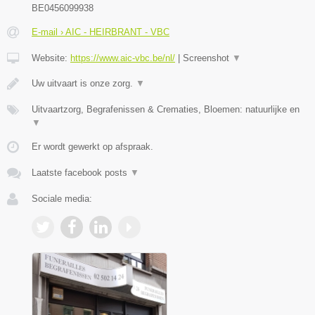
BE0456099938
E-mail › AIC - HEIRBRANT - VBC
Website:
https://www.aic-vbc.be/nl/
|
Screenshot
▼
Uw uitvaart is onze zorg.
▼
Uitvaartzorg, Begrafenissen & Crematies, Bloemen: natuurlijke en
▼
Er wordt gewerkt op afspraak.
Laatste facebook posts
▼
Sociale media: