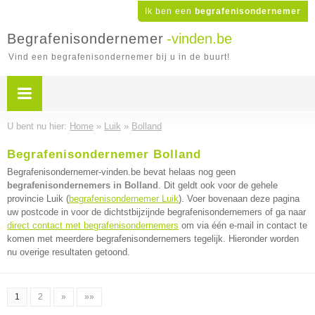
Ik ben een
begrafenisondernemer
Begrafenisondernemer
-vinden.be
Vind een begrafenisondernemer bij u in de buurt!
U bent nu hier:
Home
»
Luik
»
Bolland
Begrafenisondernemer Bolland
Begrafenisondernemer-vinden.be bevat helaas nog geen
begrafenisondernemers in Bolland
. Dit geldt ook voor de gehele
provincie Luik (
begrafenisondernemer Luik
). Voer bovenaan deze pagina
uw postcode in voor de dichtstbijzijnde begrafenisondernemers of ga naar
direct contact met begrafenisondernemers
om via één e-mail in contact te
komen met meerdere begrafenisondernemers tegelijk. Hieronder worden
nu overige resultaten getoond.
1
2
»
»»