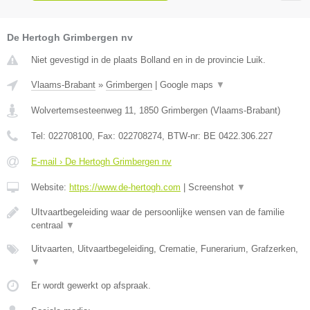
De Hertogh Grimbergen nv
Niet gevestigd in de plaats Bolland en in de provincie Luik.
Vlaams-Brabant
»
Grimbergen
|
Google maps
▼
Wolvertemsesteenweg 11
,
1850
Grimbergen
(
Vlaams-Brabant
)
Tel:
022708100
, Fax:
022708274
, BTW-nr:
BE 0422.306.227
E-mail › De Hertogh Grimbergen nv
Website:
https://www.de-hertogh.com
|
Screenshot
▼
UItvaartbegeleiding waar de persoonlijke wensen van de familie
centraal
▼
Uitvaarten, Uitvaartbegeleiding, Crematie, Funerarium, Grafzerken,
▼
Er wordt gewerkt op afspraak.