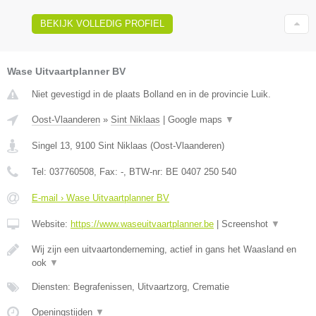
BEKIJK VOLLEDIG PROFIEL
Wase Uitvaartplanner BV
Niet gevestigd in de plaats Bolland en in de provincie Luik.
Oost-Vlaanderen
»
Sint Niklaas
|
Google maps
▼
Singel 13
,
9100
Sint Niklaas
(
Oost-Vlaanderen
)
Tel:
037760508
, Fax:
-
, BTW-nr:
BE 0407 250 540
E-mail › Wase Uitvaartplanner BV
Website:
https://www.waseuitvaartplanner.be
|
Screenshot
▼
Wij zijn een uitvaartonderneming, actief in gans het Waasland en
ook
▼
Diensten: Begrafenissen, Uitvaartzorg, Crematie
Openingstijden
▼