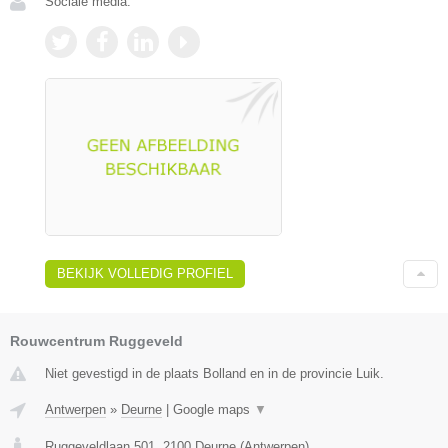
Sociale media:
BEKIJK VOLLEDIG PROFIEL
Rouwcentrum Ruggeveld
Niet gevestigd in de plaats Bolland en in de provincie Luik.
Antwerpen
»
Deurne
|
Google maps
▼
Ruggeveldlaan 501
,
2100
Deurne
(
Antwerpen
)