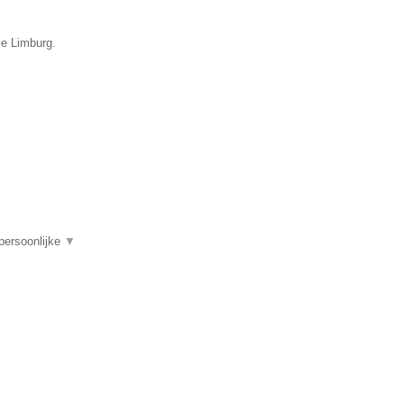
ie Limburg.
persoonlijke
▼