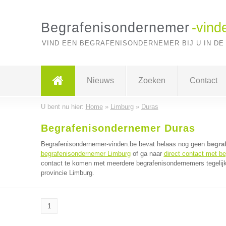
Begrafenisondernemer
-vind
VIND EEN BEGRAFENISONDERNEMER BIJ U IN DE
Nieuws
Zoeken
Contact
U bent nu hier:
Home
»
Limburg
»
Duras
Begrafenisondernemer Duras
Begrafenisondernemer-vinden.be bevat helaas nog geen
begra
begrafenisondernemer Limburg
of ga naar
direct contact met b
contact te komen met meerdere begrafenisondernemers tegelijk.
provincie Limburg.
1