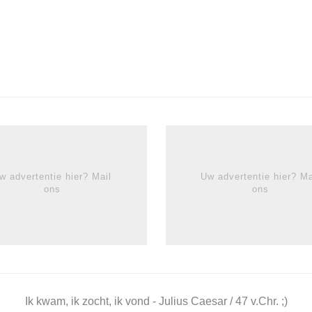
w advertentie hier? Mail
Uw advertentie hier? Ma
ons
ons
Ik kwam, ik zocht, ik vond - Julius Caesar / 47 v.Chr. ;)