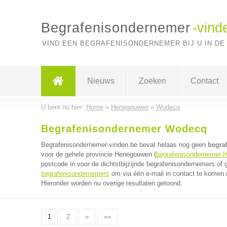
Begrafenisondernemer
-vind
VIND EEN BEGRAFENISONDERNEMER BIJ U IN DE
Nieuws
Zoeken
Contact
U bent nu hier:
Home
»
Henegouwen
»
Wodecq
Begrafenisondernemer Wodecq
Begrafenisondernemer-vinden.be bevat helaas nog geen
begra
voor de gehele provincie Henegouwen (
begrafenisondernemer 
postcode in voor de dichtstbijzijnde begrafenisondernemers of
begrafenisondernemers
om via één e-mail in contact te komen 
Hieronder worden nu overige resultaten getoond.
1
2
»
»»