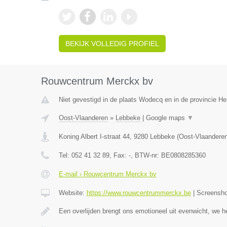
BEKIJK VOLLEDIG PROFIEL
Rouwcentrum Merckx bv
Niet gevestigd in de plaats Wodecq en in de provincie 
Oost-Vlaanderen
»
Lebbeke
|
Google maps
▼
Koning Albert I-straat 44
,
9280
Lebbeke
(
Oost-Vlaandere
Tel:
052 41 32 89
, Fax:
-
, BTW-nr:
BE0808285360
E-mail › Rouwcentrum Merckx bv
Website:
https://www.rouwcentrummerckx.be
|
Screensh
Een overlijden brengt ons emotioneel uit evenwicht, we h