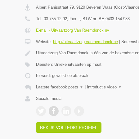
Albert Panisstraat 79
,
9120
Beveren Waas
(
Oost-Vlaand
Tel:
03 755 12 92
, Fax:
-
, BTW-nr:
BE 0433 154 983
E-mail › Uitvaartzorg Van Raemdonck nv
Website:
http://uitvaartzorg-vanraemdonck.be
|
Screensh
Uitvaartzorg Van Raemdonck is één van de bekendste e
Diensten: Unieke uitvaarten op maat
Er wordt gewerkt op afspraak.
Laatste facebook posts
▼
|
Introductie video
▼
Sociale media:
BEKIJK VOLLEDIG PROFIEL