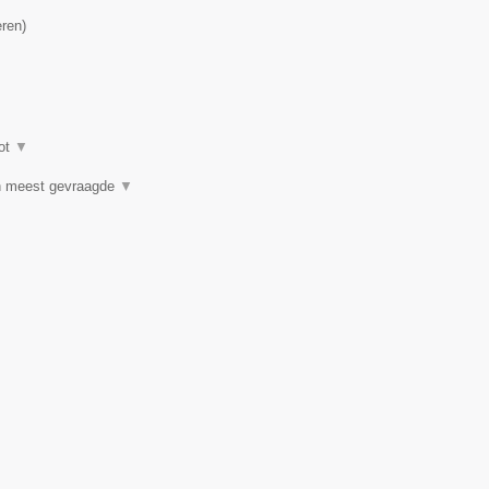
eren
)
ot
▼
n meest gevraagde
▼