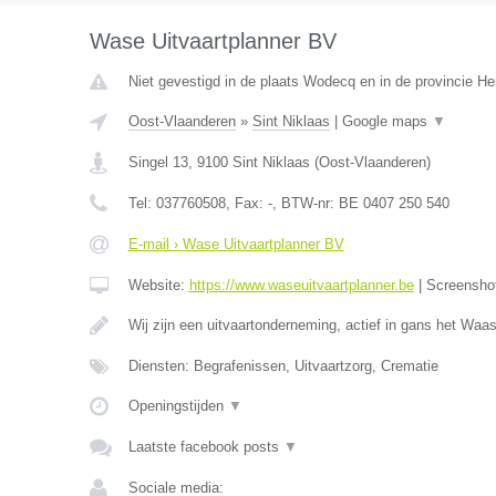
Wase Uitvaartplanner BV
Niet gevestigd in de plaats Wodecq en in de provincie 
Oost-Vlaanderen
»
Sint Niklaas
|
Google maps
▼
Singel 13
,
9100
Sint Niklaas
(
Oost-Vlaanderen
)
Tel:
037760508
, Fax:
-
, BTW-nr:
BE 0407 250 540
E-mail › Wase Uitvaartplanner BV
Website:
https://www.waseuitvaartplanner.be
|
Screensho
Wij zijn een uitvaartonderneming, actief in gans het Wa
Diensten: Begrafenissen, Uitvaartzorg, Crematie
Openingstijden
▼
Laatste facebook posts
▼
Sociale media: