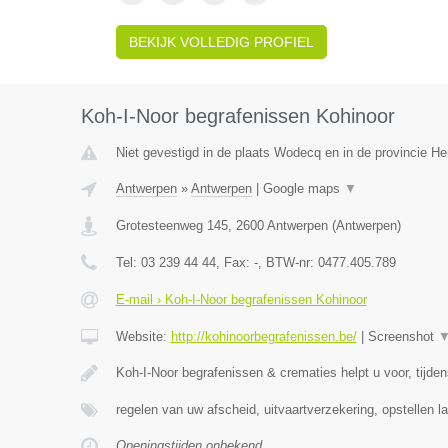
BEKIJK VOLLEDIG PROFIEL
Koh-I-Noor begrafenissen Kohinoor
Niet gevestigd in de plaats Wodecq en in de provincie 
Antwerpen
»
Antwerpen
|
Google maps
▼
Grotesteenweg 145
,
2600
Antwerpen
(
Antwerpen
)
Tel:
03 239 44 44
, Fax:
-
, BTW-nr:
0477.405.789
E-mail › Koh-I-Noor begrafenissen Kohinoor
Website:
http://kohinoorbegrafenissen.be/
|
Screenshot
Koh-I-Noor begrafenissen & crematies helpt u voor, tijde
regelen van uw afscheid, uitvaartverzekering, opstellen la
Openingstijden onbekend