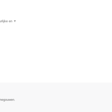
rlijke en
▼
Henegouwen.