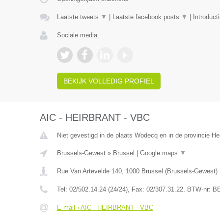
Laatste tweets
▼
|
Laatste facebook posts
▼
|
Introduct
Sociale media:
BEKIJK VOLLEDIG PROFIEL
AIC - HEIRBRANT - VBC
Niet gevestigd in de plaats Wodecq en in de provincie 
Brussels-Gewest
»
Brussel
|
Google maps
▼
Rue Van Artevelde 140
,
1000
Brussel
(
Brussels-Gewest
)
Tel:
02/502.14.24 (24/24)
, Fax:
02/307.31.22
, BTW-nr:
BE
E-mail › AIC - HEIRBRANT - VBC