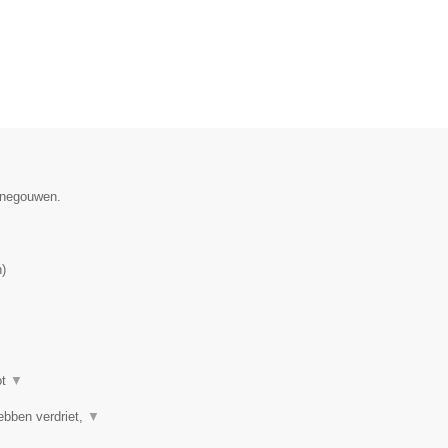
Henegouwen.
n
)
ot
▼
ebben verdriet,
▼