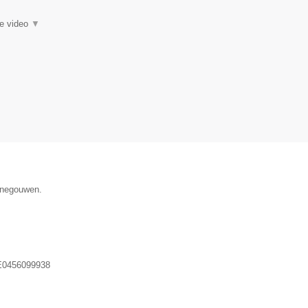
ie video
▼
Henegouwen.
0456099938