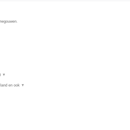
Henegouwen.
t
▼
asland en ook
▼