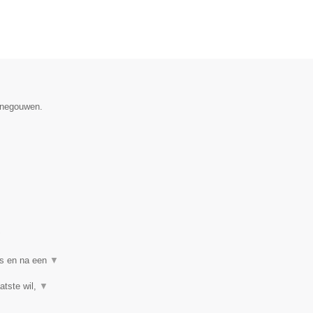
Henegouwen.
▼
ns en na een
▼
atste wil,
▼