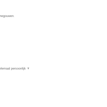
Henegouwen.
elemaal persoonlijk
▼