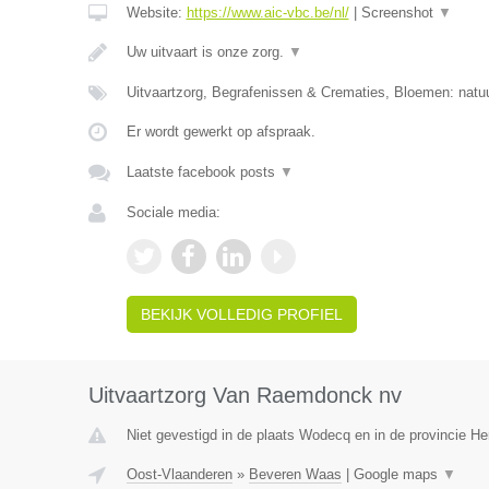
Website:
https://www.aic-vbc.be/nl/
|
Screenshot
▼
Uw uitvaart is onze zorg.
▼
Uitvaartzorg, Begrafenissen & Crematies, Bloemen: natuu
Er wordt gewerkt op afspraak.
Laatste facebook posts
▼
Sociale media:
BEKIJK VOLLEDIG PROFIEL
Uitvaartzorg Van Raemdonck nv
Niet gevestigd in de plaats Wodecq en in de provincie 
Oost-Vlaanderen
»
Beveren Waas
|
Google maps
▼