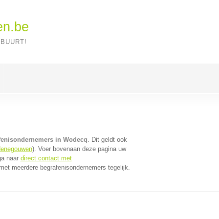
en.be
 BUURT!
fenisondernemers in Wodecq
. Dit geldt ook
Henegouwen
). Voer bovenaan deze pagina uw
 ga naar
direct contact met
met meerdere begrafenisondernemers tegelijk.