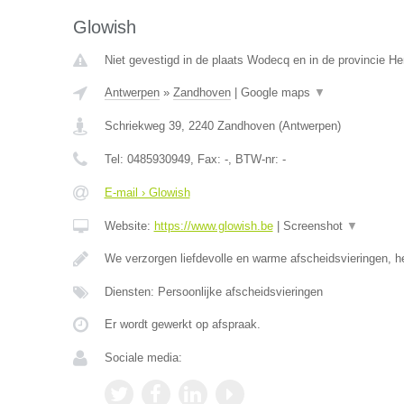
Glowish
Niet gevestigd in de plaats Wodecq en in de provincie 
Antwerpen
»
Zandhoven
|
Google maps
▼
Schriekweg 39
,
2240
Zandhoven
(
Antwerpen
)
Tel:
0485930949
, Fax:
-
, BTW-nr:
-
E-mail › Glowish
Website:
https://www.glowish.be
|
Screenshot
▼
We verzorgen liefdevolle en warme afscheidsvieringen, h
Diensten: Persoonlijke afscheidsvieringen
Er wordt gewerkt op afspraak.
Sociale media: