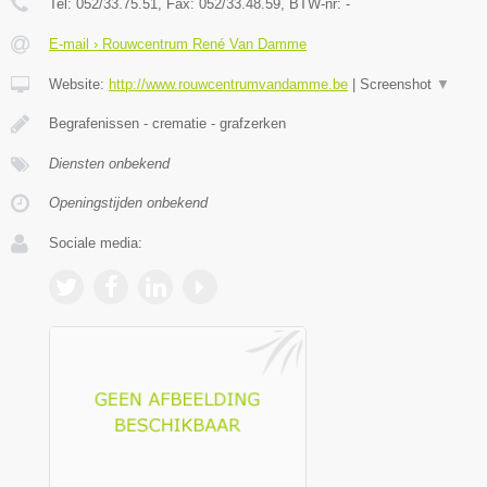
Tel:
052/33.75.51
, Fax:
052/33.48.59
, BTW-nr:
-
E-mail › Rouwcentrum René Van Damme
Website:
http://www.rouwcentrumvandamme.be
|
Screenshot
▼
Begrafenissen - crematie - grafzerken
Diensten onbekend
Openingstijden onbekend
Sociale media: