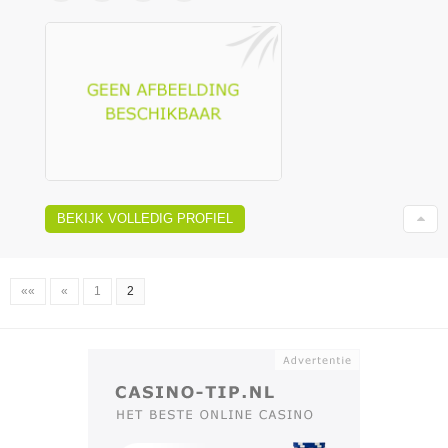
BEKIJK VOLLEDIG PROFIEL
««
«
1
2