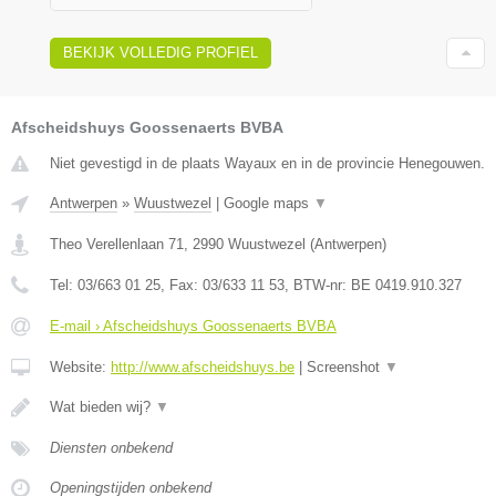
BEKIJK VOLLEDIG PROFIEL
Afscheidshuys Goossenaerts BVBA
Niet gevestigd in de plaats Wayaux en in de provincie Henegouwen.
Antwerpen
»
Wuustwezel
|
Google maps
▼
Theo Verellenlaan 71
,
2990
Wuustwezel
(
Antwerpen
)
Tel:
03/663 01 25
, Fax:
03/633 11 53
, BTW-nr:
BE 0419.910.327
E-mail › Afscheidshuys Goossenaerts BVBA
Website:
http://www.afscheidshuys.be
|
Screenshot
▼
Wat bieden wij?
▼
Diensten onbekend
Openingstijden onbekend