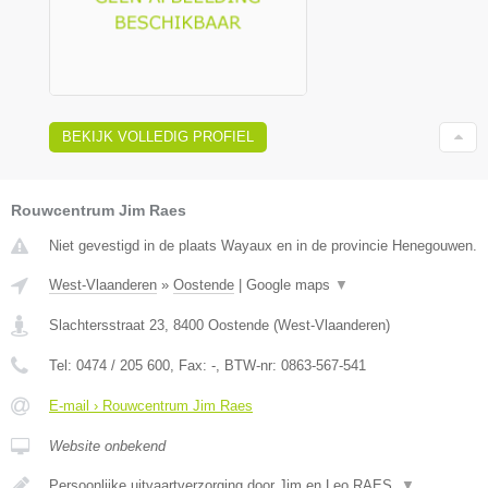
BEKIJK VOLLEDIG PROFIEL
Rouwcentrum Jim Raes
Niet gevestigd in de plaats Wayaux en in de provincie Henegouwen.
West-Vlaanderen
»
Oostende
|
Google maps
▼
Slachtersstraat 23
,
8400
Oostende
(
West-Vlaanderen
)
Tel:
0474 / 205 600
, Fax:
-
, BTW-nr:
0863-567-541
E-mail › Rouwcentrum Jim Raes
Website onbekend
Persoonlijke uitvaartverzorging door Jim en Leo RAES.
▼