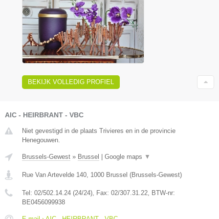
BEKIJK VOLLEDIG PROFIEL
AIC - HEIRBRANT - VBC
Niet gevestigd in de plaats Trivieres en in de provincie
Henegouwen.
Brussels-Gewest
»
Brussel
|
Google maps
▼
Rue Van Artevelde 140
,
1000
Brussel
(
Brussels-Gewest
)
Tel:
02/502.14.24 (24/24)
, Fax:
02/307.31.22
, BTW-nr:
BE0456099938
E-mail › AIC - HEIRBRANT - VBC