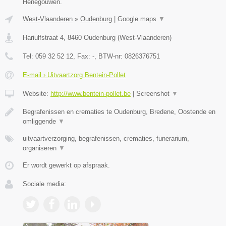
Henegouwen.
West-Vlaanderen
»
Oudenburg
|
Google maps
▼
Hariulfstraat 4
,
8460
Oudenburg
(
West-Vlaanderen
)
Tel:
059 32 52 12
, Fax:
-
, BTW-nr:
0826376751
E-mail › Uitvaartzorg Bentein-Pollet
Website:
http://www.bentein-pollet.be
|
Screenshot
▼
Begrafenissen en crematies te Oudenburg, Bredene, Oostende en
omliggende
▼
uitvaartverzorging, begrafenissen, crematies, funerarium,
organiseren
▼
Er wordt gewerkt op afspraak.
Sociale media: