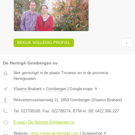
BEKIJK VOLLEDIG PROFIEL
De Hertogh Grimbergen nv
Niet gevestigd in de plaats Trivieres en in de provincie
Henegouwen.
Vlaams-Brabant
»
Grimbergen
|
Google maps
▼
Wolvertemsesteenweg 11
,
1850
Grimbergen
(
Vlaams-Brabant
)
Tel:
022708100
, Fax:
022708274
, BTW-nr:
BE 0422.306.227
E-mail › De Hertogh Grimbergen nv
Website:
https://www.de-hertogh.com
|
Screenshot
▼