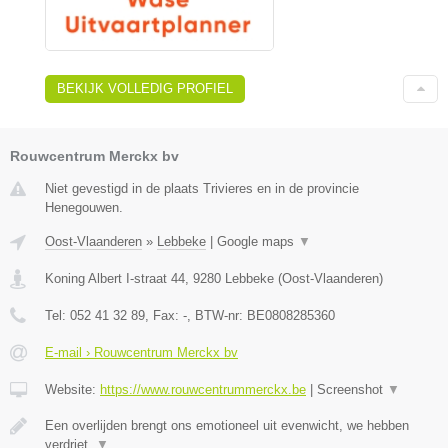
BEKIJK VOLLEDIG PROFIEL
Rouwcentrum Merckx bv
Niet gevestigd in de plaats Trivieres en in de provincie
Henegouwen.
Oost-Vlaanderen
»
Lebbeke
|
Google maps
▼
Koning Albert I-straat 44
,
9280
Lebbeke
(
Oost-Vlaanderen
)
Tel:
052 41 32 89
, Fax:
-
, BTW-nr:
BE0808285360
E-mail › Rouwcentrum Merckx bv
Website:
https://www.rouwcentrummerckx.be
|
Screenshot
▼
Een overlijden brengt ons emotioneel uit evenwicht, we hebben
verdriet,
▼