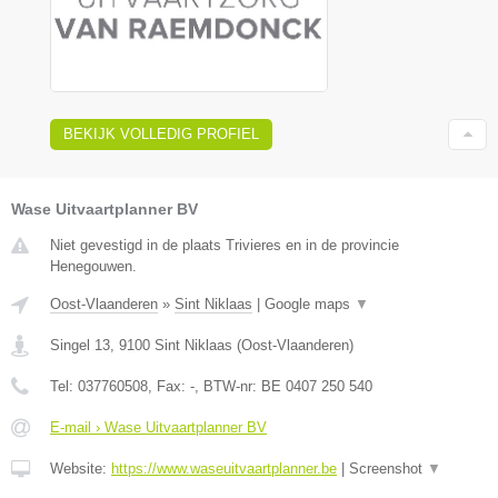
BEKIJK VOLLEDIG PROFIEL
Wase Uitvaartplanner BV
Niet gevestigd in de plaats Trivieres en in de provincie
Henegouwen.
Oost-Vlaanderen
»
Sint Niklaas
|
Google maps
▼
Singel 13
,
9100
Sint Niklaas
(
Oost-Vlaanderen
)
Tel:
037760508
, Fax:
-
, BTW-nr:
BE 0407 250 540
E-mail › Wase Uitvaartplanner BV
Website:
https://www.waseuitvaartplanner.be
|
Screenshot
▼