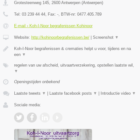
Grotesteenweg 145
,
2600
Antwerpen
(
Antwerpen
)
Tel:
03 239 44 44
, Fax:
-
, BTW-nr:
0477.405.789
E-mail › Koh-I-Noor begrafenissen Kohinoor
Website:
http://kohinoorbegrafenissen.be/
|
Screenshot
▼
Koh-I-Noor begrafenissen & crematies helpt u voor, tijdens en na
een
▼
regelen van uw afscheid, uitvaartverzekering, opstellen laatste wil,
▼
Openingstijden onbekend
Laatste tweets
▼
|
Laatste facebook posts
▼
|
Introductie video
▼
Sociale media: