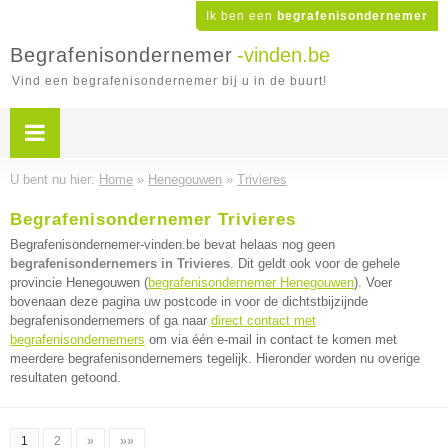
Ik ben een
begrafenisondernemer
Begrafenisondernemer
-vinden.be
Vind een begrafenisondernemer bij u in de buurt!
U bent nu hier:
Home
»
Henegouwen
»
Trivieres
Begrafenisondernemer Trivieres
Begrafenisondernemer-vinden.be bevat helaas nog geen
begrafenisondernemers in Trivieres
. Dit geldt ook voor de gehele
provincie Henegouwen (
begrafenisondernemer Henegouwen
). Voer
bovenaan deze pagina uw postcode in voor de dichtstbijzijnde
begrafenisondernemers of ga naar
direct contact met
begrafenisondernemers
om via één e-mail in contact te komen met
meerdere begrafenisondernemers tegelijk. Hieronder worden nu overige
resultaten getoond.
1
2
»
»»