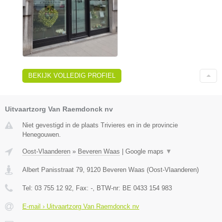
BEKIJK VOLLEDIG PROFIEL
Uitvaartzorg Van Raemdonck nv
Niet gevestigd in de plaats Trivieres en in de provincie
Henegouwen.
Oost-Vlaanderen
»
Beveren Waas
|
Google maps
▼
Albert Panisstraat 79
,
9120
Beveren Waas
(
Oost-Vlaanderen
)
Tel:
03 755 12 92
, Fax:
-
, BTW-nr:
BE 0433 154 983
E-mail › Uitvaartzorg Van Raemdonck nv