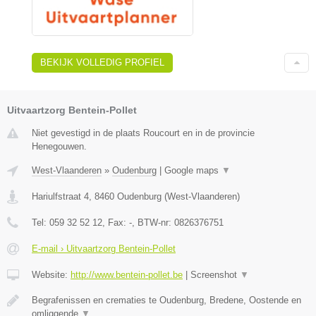
BEKIJK VOLLEDIG PROFIEL
Uitvaartzorg Bentein-Pollet
Niet gevestigd in de plaats Roucourt en in de provincie
Henegouwen.
West-Vlaanderen
»
Oudenburg
|
Google maps
▼
Hariulfstraat 4
,
8460
Oudenburg
(
West-Vlaanderen
)
Tel:
059 32 52 12
, Fax:
-
, BTW-nr:
0826376751
E-mail › Uitvaartzorg Bentein-Pollet
Website:
http://www.bentein-pollet.be
|
Screenshot
▼
Begrafenissen en crematies te Oudenburg, Bredene, Oostende en
omliggende
▼