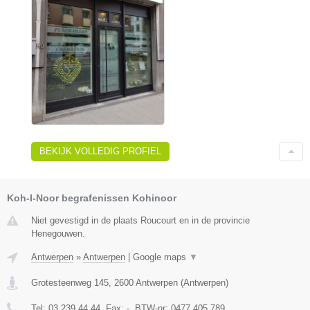
BEKIJK VOLLEDIG PROFIEL
Koh-I-Noor begrafenissen Kohinoor
Niet gevestigd in de plaats Roucourt en in de provincie
Henegouwen.
Antwerpen
»
Antwerpen
|
Google maps
▼
Grotesteenweg 145
,
2600
Antwerpen
(
Antwerpen
)
Tel:
03 239 44 44
, Fax:
-
, BTW-nr:
0477.405.789