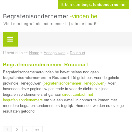
Ik ben een
begrafenisondernemer
Begrafenisondernemer
-vinden.be
Vind een begrafenisondernemer bij u in de buurt!
U bent nu hier:
Home
»
Henegouwen
»
Roucourt
Begrafenisondernemer Roucourt
Begrafenisondernemer-vinden.be bevat helaas nog geen
begrafenisondernemers in Roucourt
. Dit geldt ook voor de gehele
provincie Henegouwen (
begrafenisondernemer Henegouwen
). Voer
bovenaan deze pagina uw postcode in voor de dichtstbijzijnde
begrafenisondernemers of ga naar
direct contact met
begrafenisondernemers
om via één e-mail in contact te komen met
meerdere begrafenisondernemers tegelijk. Hieronder worden nu overige
resultaten getoond.
1
2
»
»»