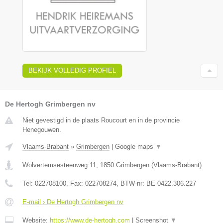
BEKIJK VOLLEDIG PROFIEL
De Hertogh Grimbergen nv
Niet gevestigd in de plaats Roucourt en in de provincie
Henegouwen.
Vlaams-Brabant
»
Grimbergen
|
Google maps
▼
Wolvertemsesteenweg 11
,
1850
Grimbergen
(
Vlaams-Brabant
)
Tel:
022708100
, Fax:
022708274
, BTW-nr:
BE 0422.306.227
E-mail › De Hertogh Grimbergen nv
Website:
https://www.de-hertogh.com
|
Screenshot
▼