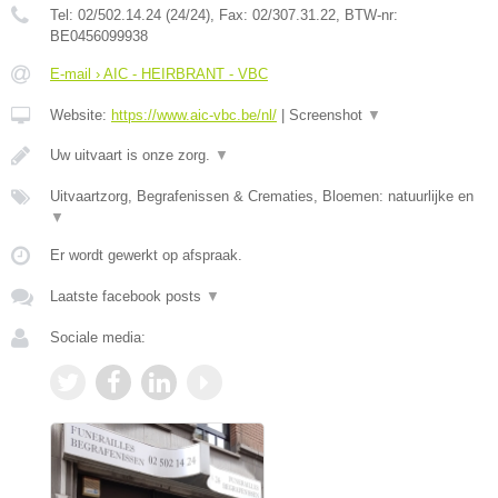
Tel:
02/502.14.24 (24/24)
, Fax:
02/307.31.22
, BTW-nr:
BE0456099938
E-mail › AIC - HEIRBRANT - VBC
Website:
https://www.aic-vbc.be/nl/
|
Screenshot
▼
Uw uitvaart is onze zorg.
▼
Uitvaartzorg, Begrafenissen & Crematies, Bloemen: natuurlijke en
▼
Er wordt gewerkt op afspraak.
Laatste facebook posts
▼
Sociale media: