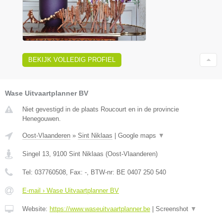
BEKIJK VOLLEDIG PROFIEL
Wase Uitvaartplanner BV
Niet gevestigd in de plaats Roucourt en in de provincie
Henegouwen.
Oost-Vlaanderen
»
Sint Niklaas
|
Google maps
▼
Singel 13
,
9100
Sint Niklaas
(
Oost-Vlaanderen
)
Tel:
037760508
, Fax:
-
, BTW-nr:
BE 0407 250 540
E-mail › Wase Uitvaartplanner BV
Website:
https://www.waseuitvaartplanner.be
|
Screenshot
▼