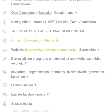
Henegouwen.
Oost-Vlaanderen
»
Lebbeke
|
Google maps
▼
Koning Albert I-straat 44
,
9280
Lebbeke
(
Oost-Vlaanderen
)
Tel:
052 41 32 89
, Fax:
-
, BTW-nr:
BE0808285360
E-mail › Rouwcentrum Merckx bv
Website:
https://www.rouwcentrummerckx.be
|
Screenshot
▼
Een overlijden brengt ons emotioneel uit evenwicht, we hebben
verdriet,
▼
uitvaarten - begrafenissen, crematies, rouwdrukwerk, grafzerken,
kunst- en
▼
Openingstijden
▼
Laatste facebook posts
▼
Sociale media: