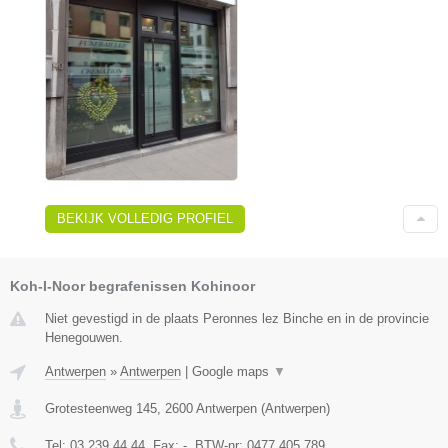
BEKIJK VOLLEDIG PROFIEL
Koh-I-Noor begrafenissen Kohinoor
Niet gevestigd in de plaats Peronnes lez Binche en in de provincie
Henegouwen.
Antwerpen
»
Antwerpen
|
Google maps
▼
Grotesteenweg 145
,
2600
Antwerpen
(
Antwerpen
)
Tel:
03 239 44 44
, Fax:
-
, BTW-nr:
0477.405.789