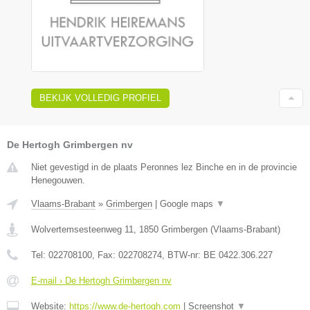
BEKIJK VOLLEDIG PROFIEL
De Hertogh Grimbergen nv
Niet gevestigd in de plaats Peronnes lez Binche en in de provincie
Henegouwen.
Vlaams-Brabant
»
Grimbergen
|
Google maps
▼
Wolvertemsesteenweg 11
,
1850
Grimbergen
(
Vlaams-Brabant
)
Tel:
022708100
, Fax:
022708274
, BTW-nr:
BE 0422.306.227
E-mail › De Hertogh Grimbergen nv
Website:
https://www.de-hertogh.com
|
Screenshot
▼