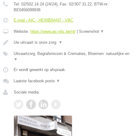
Tel:
02/502.14.24 (24/24)
, Fax:
02/307.31.22
, BTW-nr:
BE0456099938
E-mail › AIC - HEIRBRANT - VBC
Website:
https://www.aic-vbc.be/nl/
|
Screenshot
▼
Uw uitvaart is onze zorg.
▼
Uitvaartzorg, Begrafenissen & Crematies, Bloemen: natuurlijke en
▼
Er wordt gewerkt op afspraak.
Laatste facebook posts
▼
Sociale media: