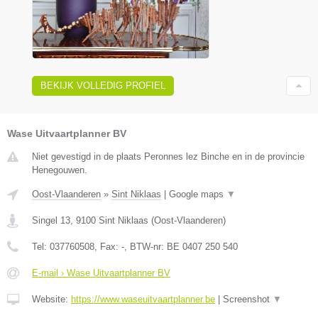
BEKIJK VOLLEDIG PROFIEL
Wase Uitvaartplanner BV
Niet gevestigd in de plaats Peronnes lez Binche en in de provincie
Henegouwen.
Oost-Vlaanderen
»
Sint Niklaas
|
Google maps
▼
Singel 13
,
9100
Sint Niklaas
(
Oost-Vlaanderen
)
Tel:
037760508
, Fax:
-
, BTW-nr:
BE 0407 250 540
E-mail › Wase Uitvaartplanner BV
Website:
https://www.waseuitvaartplanner.be
|
Screenshot
▼