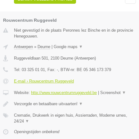
Rouwcentrum Ruggeveld
Niet gevestigd in de plaats Peronnes lez Binche en in de provincie
Henegouwen.
Antwerpen
»
Deurne
|
Google maps
▼
Ruggeveldlaan 501
,
2100
Deurne
(
Antwerpen
)
Tel:
03 325 01 01
, Fax:
-
, BTW-nr:
BE 05 346 173 379
E-mail › Rouwcentrum Ruggeveld
Website:
http://www.rouwcentrumruggeveld.be
|
Screenshot
▼
Verzorgde en betaalbare uitvaarten!
▼
Crematie, Drukwerk in eigen huis, Assierraden, Moderne urnes,
24/24
▼
Openingstijden onbekend