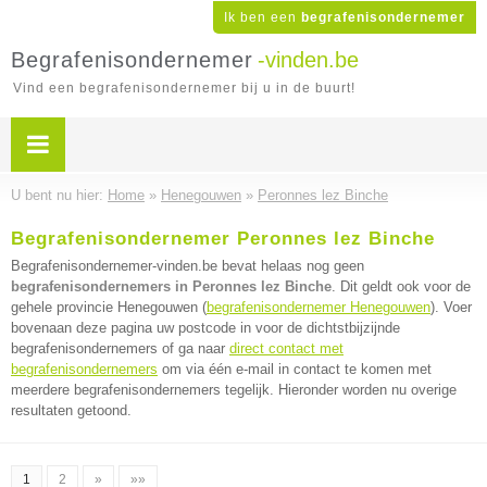
Ik ben een
begrafenisondernemer
Begrafenisondernemer
-vinden.be
Vind een begrafenisondernemer bij u in de buurt!
U bent nu hier:
Home
»
Henegouwen
»
Peronnes lez Binche
Begrafenisondernemer Peronnes lez Binche
Begrafenisondernemer-vinden.be bevat helaas nog geen
begrafenisondernemers in Peronnes lez Binche
. Dit geldt ook voor de
gehele provincie Henegouwen (
begrafenisondernemer Henegouwen
). Voer
bovenaan deze pagina uw postcode in voor de dichtstbijzijnde
begrafenisondernemers of ga naar
direct contact met
begrafenisondernemers
om via één e-mail in contact te komen met
meerdere begrafenisondernemers tegelijk. Hieronder worden nu overige
resultaten getoond.
1
2
»
»»