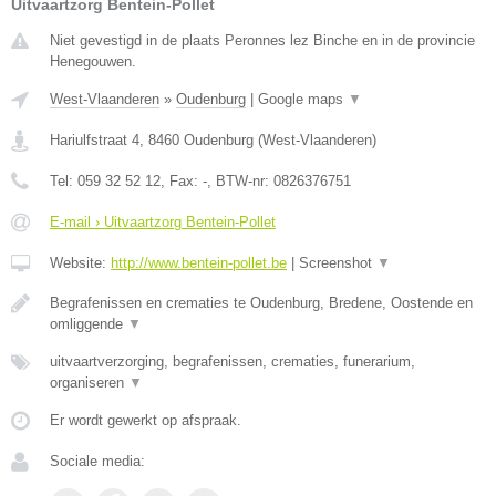
Uitvaartzorg Bentein-Pollet
Niet gevestigd in de plaats Peronnes lez Binche en in de provincie
Henegouwen.
West-Vlaanderen
»
Oudenburg
|
Google maps
▼
Hariulfstraat 4
,
8460
Oudenburg
(
West-Vlaanderen
)
Tel:
059 32 52 12
, Fax:
-
, BTW-nr:
0826376751
E-mail › Uitvaartzorg Bentein-Pollet
Website:
http://www.bentein-pollet.be
|
Screenshot
▼
Begrafenissen en crematies te Oudenburg, Bredene, Oostende en
omliggende
▼
uitvaartverzorging, begrafenissen, crematies, funerarium,
organiseren
▼
Er wordt gewerkt op afspraak.
Sociale media: