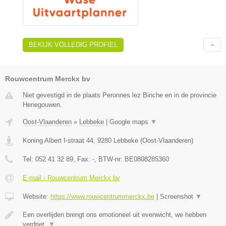
BEKIJK VOLLEDIG PROFIEL
Rouwcentrum Merckx bv
Niet gevestigd in de plaats Peronnes lez Binche en in de provincie
Henegouwen.
Oost-Vlaanderen
»
Lebbeke
|
Google maps
▼
Koning Albert I-straat 44
,
9280
Lebbeke
(
Oost-Vlaanderen
)
Tel:
052 41 32 89
, Fax:
-
, BTW-nr:
BE0808285360
E-mail › Rouwcentrum Merckx bv
Website:
https://www.rouwcentrummerckx.be
|
Screenshot
▼
Een overlijden brengt ons emotioneel uit evenwicht, we hebben
verdriet,
▼