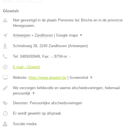
Glowish
Niet gevestigd in de plaats Peronnes lez Binche en in de provincie
Henegouwen.
Antwerpen
»
Zandhoven
|
Google maps
▼
Schriekweg 39
,
2240
Zandhoven
(
Antwerpen
)
Tel:
0485930949
, Fax:
-
, BTW-nr:
-
E-mail › Glowish
Website:
https://www.glowish.be
|
Screenshot
▼
We verzorgen liefdevolle en warme afscheidsvieringen, helemaal
persoonlijk
▼
Diensten: Persoonlijke afscheidsvieringen
Er wordt gewerkt op afspraak.
Sociale media: