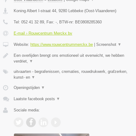
Koning Albert I-straat 44
,
9280
Lebbeke
(
Oost-Vlaanderen
)
Tel:
052 41 32 89
, Fax:
-
, BTW-nr:
BE0808285360
E-mail › Rouwcentrum Merckx bv
Website:
https://www.rouwcentrummerckx.be
|
Screenshot
▼
Een overlijden brengt ons emotioneel uit evenwicht, we hebben
verdriet,
▼
uitvaarten - begrafenissen, crematies, rouwdrukwerk, grafzerken,
kunst- en
▼
Openingstijden
▼
Laatste facebook posts
▼
Sociale media: