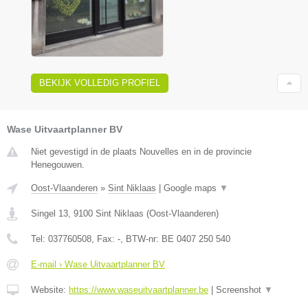
BEKIJK VOLLEDIG PROFIEL
Wase Uitvaartplanner BV
Niet gevestigd in de plaats Nouvelles en in de provincie
Henegouwen.
Oost-Vlaanderen
»
Sint Niklaas
|
Google maps
▼
Singel 13
,
9100
Sint Niklaas
(
Oost-Vlaanderen
)
Tel:
037760508
, Fax:
-
, BTW-nr:
BE 0407 250 540
E-mail › Wase Uitvaartplanner BV
Website:
https://www.waseuitvaartplanner.be
|
Screenshot
▼