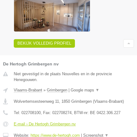
BEKIJK VOLLEDIG PROFIEL
De Hertogh Grimbergen nv
Niet gevestigd in de plaats Nouvelles en in de provincie
Henegouwen.
Vlaams-Brabant
»
Grimbergen
|
Google maps
▼
Wolvertemsesteenweg 11
,
1850
Grimbergen
(
Vlaams-Brabant
)
Tel:
022708100
, Fax:
022708274
, BTW-nr:
BE 0422.306.227
E-mail › De Hertogh Grimbergen nv
Website:
https://www.de-hertogh.com
|
Screenshot
▼