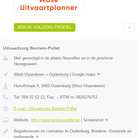
BEKIJK VOLLEDIG PROFIEL
Uitvaartzorg Bentein-Pollet
Niet gevestigd in de plaats Nouvelles en in de provincie
Henegouwen.
West-Vlaanderen
»
Oudenburg
|
Google maps
▼
Hariulfstraat 4
,
8460
Oudenburg
(
West-Vlaanderen
)
Tel:
059 32 52 12
, Fax:
-
, BTW-nr:
0826376751
E-mail › Uitvaartzorg Bentein-Pollet
Website:
http://www.bentein-pollet.be
|
Screenshot
▼
Begrafenissen en crematies te Oudenburg, Bredene, Oostende en
omliggende
▼