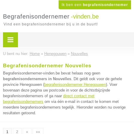
Ik ben een
begrafenisondernemer
Begrafenisondernemer
-vinden.be
Vind een begrafenisondernemer bij u in de buurt!
U bent nu hier:
Home
»
Henegouwen
»
Nouvelles
Begrafenisondernemer Nouvelles
Begrafenisondernemer-vinden.be bevat helaas nog geen
begrafenisondernemers in Nouvelles
. Dit geldt ook voor de gehele
provincie Henegouwen (
begrafenisondernemer Henegouwen
). Voer
bovenaan deze pagina uw postcode in voor de dichtstbijzijnde
begrafenisondernemers of ga naar
direct contact met
begrafenisondernemers
om via één e-mail in contact te komen met
meerdere begrafenisondernemers tegelijk. Hieronder worden nu overige
resultaten getoond.
1
2
»
»»