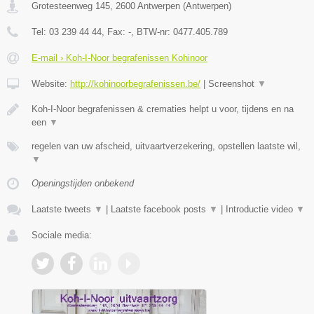
Grotesteenweg 145
,
2600
Antwerpen
(
Antwerpen
)
Tel:
03 239 44 44
, Fax:
-
, BTW-nr:
0477.405.789
E-mail › Koh-I-Noor begrafenissen Kohinoor
Website:
http://kohinoorbegrafenissen.be/
|
Screenshot
▼
Koh-I-Noor begrafenissen & crematies helpt u voor, tijdens en na
een
▼
regelen van uw afscheid, uitvaartverzekering, opstellen laatste wil,
▼
Openingstijden onbekend
Laatste tweets
▼
|
Laatste facebook posts
▼
|
Introductie video
▼
Sociale media: