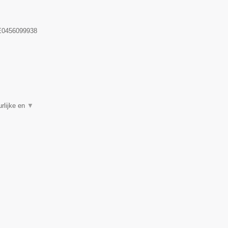
0456099938
rlijke en
▼