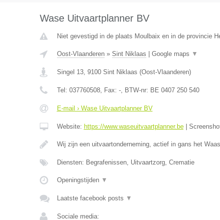
Wase Uitvaartplanner BV
Niet gevestigd in de plaats Moulbaix en in de provincie
Oost-Vlaanderen
»
Sint Niklaas
|
Google maps
▼
Singel 13
,
9100
Sint Niklaas
(
Oost-Vlaanderen
)
Tel:
037760508
, Fax:
-
, BTW-nr:
BE 0407 250 540
E-mail › Wase Uitvaartplanner BV
Website:
https://www.waseuitvaartplanner.be
|
Screensho
Wij zijn een uitvaartonderneming, actief in gans het Wa
Diensten: Begrafenissen, Uitvaartzorg, Crematie
Openingstijden
▼
Laatste facebook posts
▼
Sociale media: