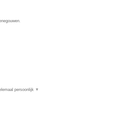
 Henegouwen.
elemaal persoonlijk
▼