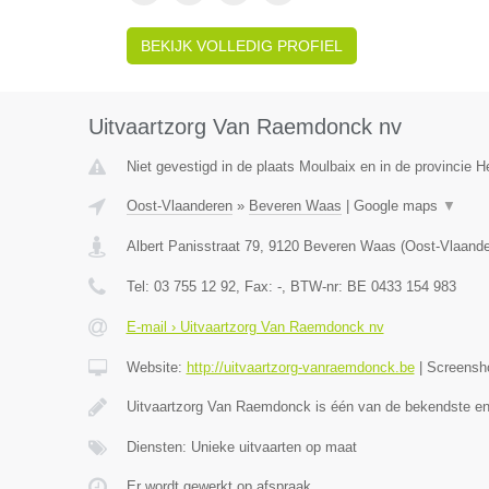
BEKIJK VOLLEDIG PROFIEL
Uitvaartzorg Van Raemdonck nv
Niet gevestigd in de plaats Moulbaix en in de provincie
Oost-Vlaanderen
»
Beveren Waas
|
Google maps
▼
Albert Panisstraat 79
,
9120
Beveren Waas
(
Oost-Vlaand
Tel:
03 755 12 92
, Fax:
-
, BTW-nr:
BE 0433 154 983
E-mail › Uitvaartzorg Van Raemdonck nv
Website:
http://uitvaartzorg-vanraemdonck.be
|
Screensh
Uitvaartzorg Van Raemdonck is één van de bekendste e
Diensten: Unieke uitvaarten op maat
Er wordt gewerkt op afspraak.