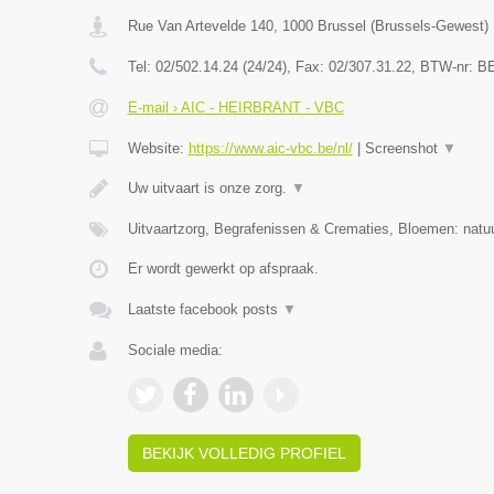
Rue Van Artevelde 140
,
1000
Brussel
(
Brussels-Gewest
)
Tel:
02/502.14.24 (24/24)
, Fax:
02/307.31.22
, BTW-nr:
BE
E-mail › AIC - HEIRBRANT - VBC
Website:
https://www.aic-vbc.be/nl/
|
Screenshot
▼
Uw uitvaart is onze zorg.
▼
Uitvaartzorg, Begrafenissen & Crematies, Bloemen: natuu
Er wordt gewerkt op afspraak.
Laatste facebook posts
▼
Sociale media:
BEKIJK VOLLEDIG PROFIEL