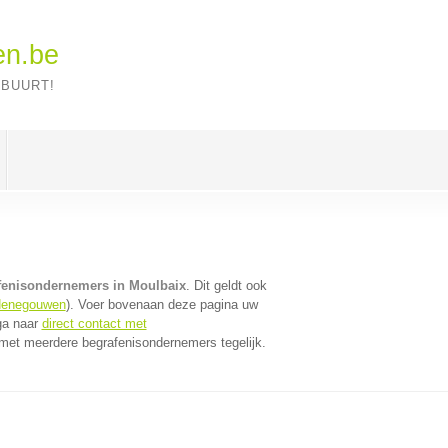
en.be
 BUURT!
fenisondernemers in Moulbaix
. Dit geldt ook
Henegouwen
). Voer bovenaan deze pagina uw
 ga naar
direct contact met
met meerdere begrafenisondernemers tegelijk.