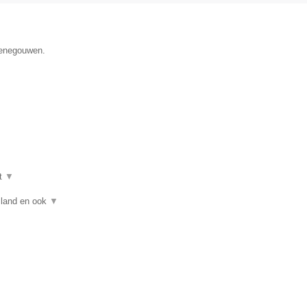
 Henegouwen.
t
▼
asland en ook
▼