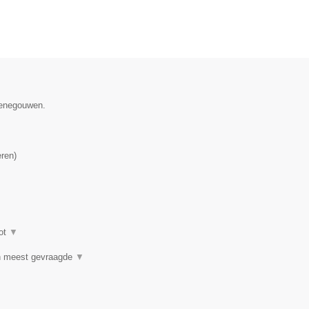
 Henegouwen.
eren
)
ot
▼
n meest gevraagde
▼