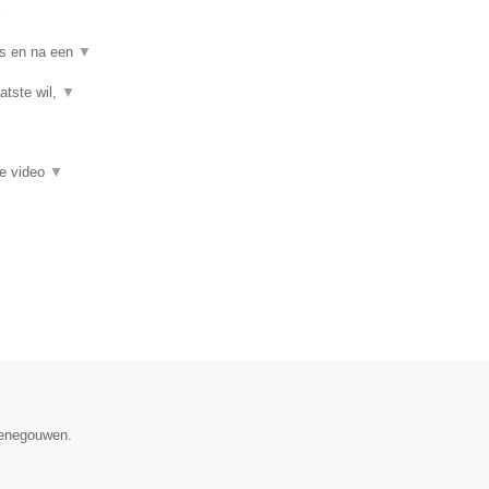
▼
ns en na een
▼
atste wil,
▼
ie video
▼
 Henegouwen.