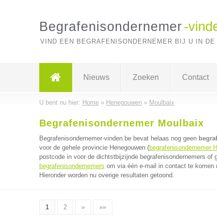
Begrafenisondernemer
-vind
VIND EEN BEGRAFENISONDERNEMER BIJ U IN DE
Nieuws
Zoeken
Contact
U bent nu hier:
Home
»
Henegouwen
»
Moulbaix
Begrafenisondernemer Moulbaix
Begrafenisondernemer-vinden.be bevat helaas nog geen
begra
voor de gehele provincie Henegouwen (
begrafenisondernemer 
postcode in voor de dichtstbijzijnde begrafenisondernemers of
begrafenisondernemers
om via één e-mail in contact te komen 
Hieronder worden nu overige resultaten getoond.
1
2
»
»»