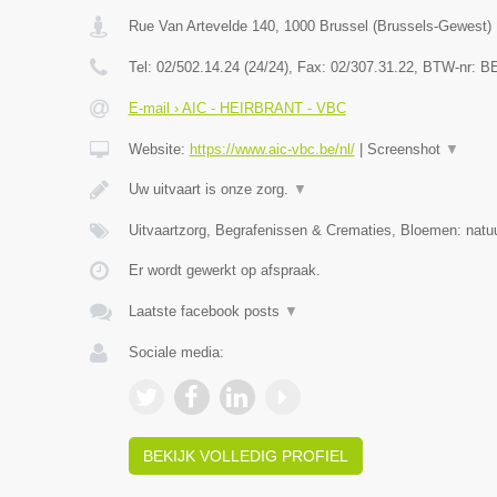
Rue Van Artevelde 140
,
1000
Brussel
(
Brussels-Gewest
)
Tel:
02/502.14.24 (24/24)
, Fax:
02/307.31.22
, BTW-nr:
BE
E-mail › AIC - HEIRBRANT - VBC
Website:
https://www.aic-vbc.be/nl/
|
Screenshot
▼
Uw uitvaart is onze zorg.
▼
Uitvaartzorg, Begrafenissen & Crematies, Bloemen: natuu
Er wordt gewerkt op afspraak.
Laatste facebook posts
▼
Sociale media:
BEKIJK VOLLEDIG PROFIEL