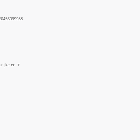
0456099938
rlijke en
▼