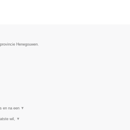
e provincie Henegouwen.
▼
ns en na een
▼
atste wil,
▼