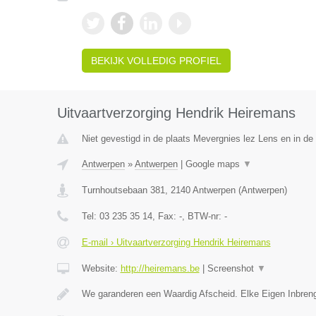
BEKIJK VOLLEDIG PROFIEL
Uitvaartverzorging Hendrik Heiremans
Niet gevestigd in de plaats Mevergnies lez Lens en in d
Antwerpen
»
Antwerpen
|
Google maps
▼
Turnhoutsebaan 381
,
2140
Antwerpen
(
Antwerpen
)
Tel:
03 235 35 14
, Fax:
-
, BTW-nr:
-
E-mail › Uitvaartverzorging Hendrik Heiremans
Website:
http://heiremans.be
|
Screenshot
▼
We garanderen een Waardig Afscheid. Elke Eigen Inbreng