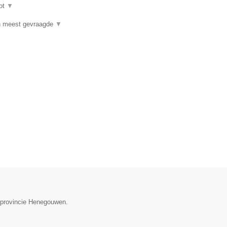
ot
▼
n meest gevraagde
▼
e provincie Henegouwen.