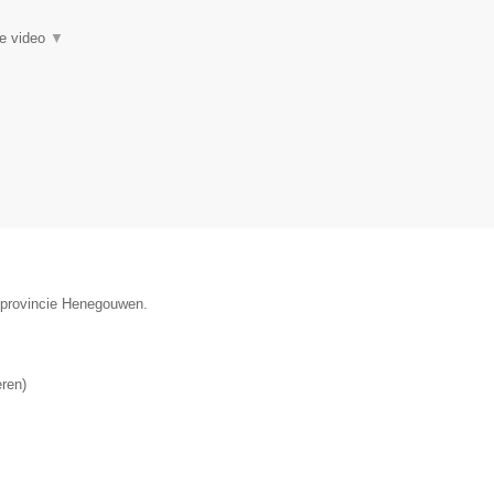
ie video
▼
e provincie Henegouwen.
eren
)