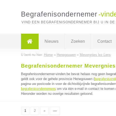
Begrafenisondernemer
-vind
VIND EEN BEGRAFENISONDERNEMER BIJ U IN DE
Nieuws
Zoeken
Contact
U bent nu hier:
Home
»
Henegouwen
»
Mevergnies lez Lens
Begrafenisondernemer Mevergnies 
Begrafenisondernemer-vinden.be bevat helaas nog geen
begra
geldt ook voor de gehele provincie Henegouwen (
begrafenison
pagina uw postcode in voor de dichtstbijzijnde begrafenisonde
begrafenisondernemers
om via één e-mail in contact te komen 
Hieronder worden nu overige resultaten getoond.
1
2
»
»»