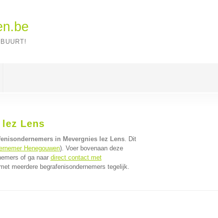
en.be
 BUURT!
lez Lens
fenisondernemers in Mevergnies lez Lens
. Dit
dernemer Henegouwen
). Voer bovenaan deze
rnemers of ga naar
direct contact met
met meerdere begrafenisondernemers tegelijk.