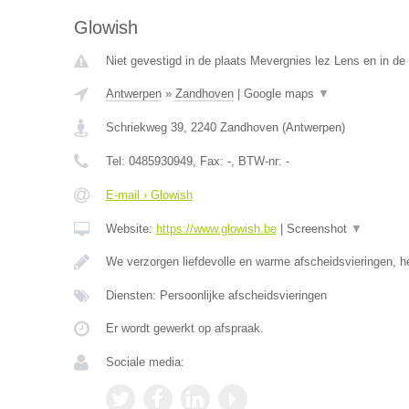
Glowish
Niet gevestigd in de plaats Mevergnies lez Lens en in d
Antwerpen
»
Zandhoven
|
Google maps
▼
Schriekweg 39
,
2240
Zandhoven
(
Antwerpen
)
Tel:
0485930949
, Fax:
-
, BTW-nr:
-
E-mail › Glowish
Website:
https://www.glowish.be
|
Screenshot
▼
We verzorgen liefdevolle en warme afscheidsvieringen, h
Diensten: Persoonlijke afscheidsvieringen
Er wordt gewerkt op afspraak.
Sociale media: