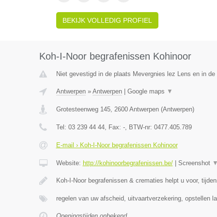
BEKIJK VOLLEDIG PROFIEL
Koh-I-Noor begrafenissen Kohinoor
Niet gevestigd in de plaats Mevergnies lez Lens en in d
Antwerpen
»
Antwerpen
|
Google maps
▼
Grotesteenweg 145
,
2600
Antwerpen
(
Antwerpen
)
Tel:
03 239 44 44
, Fax:
-
, BTW-nr:
0477.405.789
E-mail › Koh-I-Noor begrafenissen Kohinoor
Website:
http://kohinoorbegrafenissen.be/
|
Screenshot
Koh-I-Noor begrafenissen & crematies helpt u voor, tijde
regelen van uw afscheid, uitvaartverzekering, opstellen la
Openingstijden onbekend