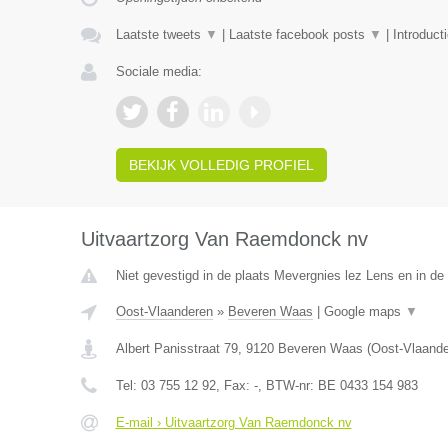
Laatste tweets
▼
|
Laatste facebook posts
▼
|
Introduct
Sociale media:
BEKIJK VOLLEDIG PROFIEL
Uitvaartzorg Van Raemdonck nv
Niet gevestigd in de plaats Mevergnies lez Lens en in d
Oost-Vlaanderen
»
Beveren Waas
|
Google maps
▼
Albert Panisstraat 79
,
9120
Beveren Waas
(
Oost-Vlaand
Tel:
03 755 12 92
, Fax:
-
, BTW-nr:
BE 0433 154 983
E-mail › Uitvaartzorg Van Raemdonck nv