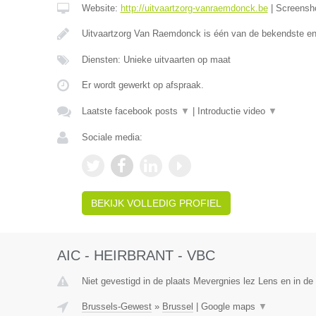
Website:
http://uitvaartzorg-vanraemdonck.be
|
Screensh
Uitvaartzorg Van Raemdonck is één van de bekendste e
Diensten: Unieke uitvaarten op maat
Er wordt gewerkt op afspraak.
Laatste facebook posts
▼
|
Introductie video
▼
Sociale media:
BEKIJK VOLLEDIG PROFIEL
AIC - HEIRBRANT - VBC
Niet gevestigd in de plaats Mevergnies lez Lens en in d
Brussels-Gewest
»
Brussel
|
Google maps
▼