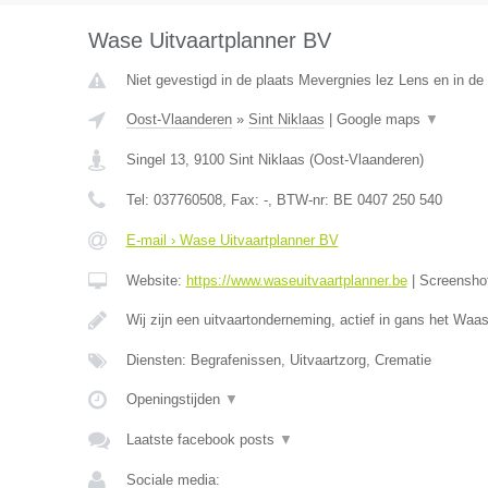
Wase Uitvaartplanner BV
Niet gevestigd in de plaats Mevergnies lez Lens en in d
Oost-Vlaanderen
»
Sint Niklaas
|
Google maps
▼
Singel 13
,
9100
Sint Niklaas
(
Oost-Vlaanderen
)
Tel:
037760508
, Fax:
-
, BTW-nr:
BE 0407 250 540
E-mail › Wase Uitvaartplanner BV
Website:
https://www.waseuitvaartplanner.be
|
Screensho
Wij zijn een uitvaartonderneming, actief in gans het Wa
Diensten: Begrafenissen, Uitvaartzorg, Crematie
Openingstijden
▼
Laatste facebook posts
▼
Sociale media: