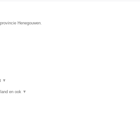
e provincie Henegouwen.
t
▼
asland en ook
▼