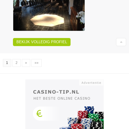
BEKIJK VOLLEDIG PROFIEL
1
2
»
»»