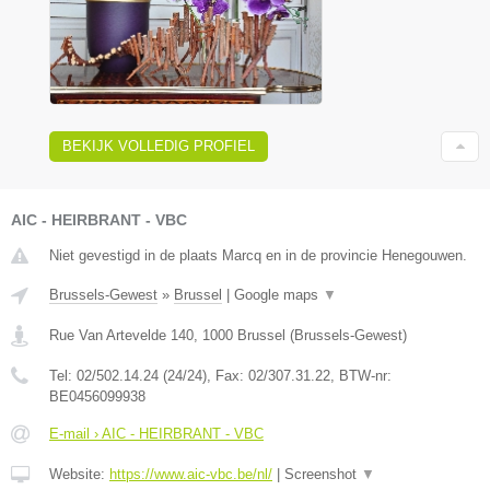
BEKIJK VOLLEDIG PROFIEL
AIC - HEIRBRANT - VBC
Niet gevestigd in de plaats Marcq en in de provincie Henegouwen.
Brussels-Gewest
»
Brussel
|
Google maps
▼
Rue Van Artevelde 140
,
1000
Brussel
(
Brussels-Gewest
)
Tel:
02/502.14.24 (24/24)
, Fax:
02/307.31.22
, BTW-nr:
BE0456099938
E-mail › AIC - HEIRBRANT - VBC
Website:
https://www.aic-vbc.be/nl/
|
Screenshot
▼