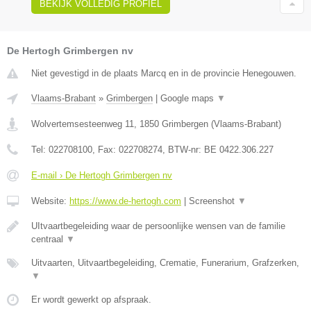
BEKIJK VOLLEDIG PROFIEL
De Hertogh Grimbergen nv
Niet gevestigd in de plaats Marcq en in de provincie Henegouwen.
Vlaams-Brabant
»
Grimbergen
|
Google maps
▼
Wolvertemsesteenweg 11
,
1850
Grimbergen
(
Vlaams-Brabant
)
Tel:
022708100
, Fax:
022708274
, BTW-nr:
BE 0422.306.227
E-mail › De Hertogh Grimbergen nv
Website:
https://www.de-hertogh.com
|
Screenshot
▼
UItvaartbegeleiding waar de persoonlijke wensen van de familie
centraal
▼
Uitvaarten, Uitvaartbegeleiding, Crematie, Funerarium, Grafzerken,
▼
Er wordt gewerkt op afspraak.