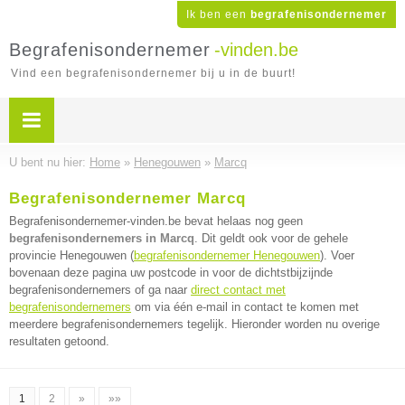
Ik ben een
begrafenisondernemer
Begrafenisondernemer
-vinden.be
Vind een begrafenisondernemer bij u in de buurt!
U bent nu hier:
Home
»
Henegouwen
»
Marcq
Begrafenisondernemer Marcq
Begrafenisondernemer-vinden.be bevat helaas nog geen
begrafenisondernemers in Marcq
. Dit geldt ook voor de gehele
provincie Henegouwen (
begrafenisondernemer Henegouwen
). Voer
bovenaan deze pagina uw postcode in voor de dichtstbijzijnde
begrafenisondernemers of ga naar
direct contact met
begrafenisondernemers
om via één e-mail in contact te komen met
meerdere begrafenisondernemers tegelijk. Hieronder worden nu overige
resultaten getoond.
1
2
»
»»