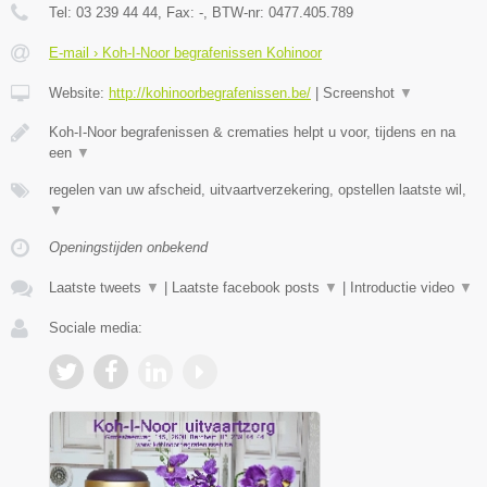
Tel:
03 239 44 44
, Fax:
-
, BTW-nr:
0477.405.789
E-mail › Koh-I-Noor begrafenissen Kohinoor
Website:
http://kohinoorbegrafenissen.be/
|
Screenshot
▼
Koh-I-Noor begrafenissen & crematies helpt u voor, tijdens en na
een
▼
regelen van uw afscheid, uitvaartverzekering, opstellen laatste wil,
▼
Openingstijden onbekend
Laatste tweets
▼
|
Laatste facebook posts
▼
|
Introductie video
▼
Sociale media: