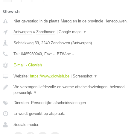
Glowish
Niet gevestigd in de plaats Marcq en in de provincie Henegouwen.
Antwerpen
»
Zandhoven
|
Google maps
▼
Schriekweg 39
,
2240
Zandhoven
(
Antwerpen
)
Tel:
0485930949
, Fax:
-
, BTW-nr:
-
E-mail › Glowish
Website:
https://www.glowish.be
|
Screenshot
▼
We verzorgen liefdevolle en warme afscheidsvieringen, helemaal
persoonlijk
▼
Diensten: Persoonlijke afscheidsvieringen
Er wordt gewerkt op afspraak.
Sociale media: