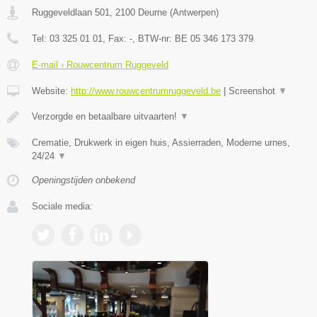
Ruggeveldlaan 501
,
2100
Deurne
(
Antwerpen
)
Tel:
03 325 01 01
, Fax:
-
, BTW-nr:
BE 05 346 173 379
E-mail › Rouwcentrum Ruggeveld
Website:
http://www.rouwcentrumruggeveld.be
|
Screenshot
▼
Verzorgde en betaalbare uitvaarten!
▼
Crematie, Drukwerk in eigen huis, Assierraden, Moderne urnes,
24/24
▼
Openingstijden onbekend
Sociale media: