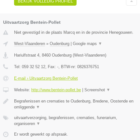
BEKIJK VOLLEDIG PROFIEL
Uitvaartzorg Bentein-Pollet
Niet gevestigd in de plaats Marcq en in de provincie Henegouwen.
West-Vlaanderen
»
Oudenburg
|
Google maps
▼
Hariulfstraat 4
,
8460
Oudenburg
(
West-Vlaanderen
)
Tel:
059 32 52 12
, Fax:
-
, BTW-nr:
0826376751
E-mail › Uitvaartzorg Bentein-Pollet
Website:
http://www.bentein-pollet.be
|
Screenshot
▼
Begrafenissen en crematies te Oudenburg, Bredene, Oostende en
omliggende
▼
uitvaartverzorging, begrafenissen, crematies, funerarium,
organiseren
▼
Er wordt gewerkt op afspraak.