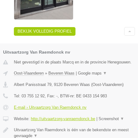
BEKIJK VOLLEDIG PROFIEL
Uitvaartzorg Van Raemdonck nv
Niet gevestigd in de plaats Marcq en in de provincie Henegouwen.
Oost-Vlaanderen
»
Beveren Waas
|
Google maps
▼
Albert Panisstraat 79
,
9120
Beveren Waas
(
Oost-Vlaanderen
)
Tel:
03 755 12 92
, Fax:
-
, BTW-nr:
BE 0433 154 983
E-mail › Uitvaartzorg Van Raemdonck nv
Website:
http://uitvaartzorg-vanraemdonck.be
|
Screenshot
▼
Uitvaartzorg Van Raemdonck is één van de bekendste en meest
gevraagde
▼