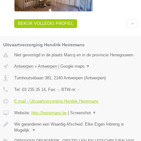
BEKIJK VOLLEDIG PROFIEL
Uitvaartverzorging Hendrik Heiremans
Niet gevestigd in de plaats Marcq en in de provincie Henegouwen.
Antwerpen
»
Antwerpen
|
Google maps
▼
Turnhoutsebaan 381
,
2140
Antwerpen
(
Antwerpen
)
Tel:
03 235 35 14
, Fax:
-
, BTW-nr:
-
E-mail › Uitvaartverzorging Hendrik Heiremans
Website:
http://heiremans.be
|
Screenshot
▼
We garanderen een Waardig Afscheid. Elke Eigen Inbreng is
Mogelijk.
▼
OPMAKEN DRUKWERK, OPSTELLEN EN UITSCHRIJVEN VAN