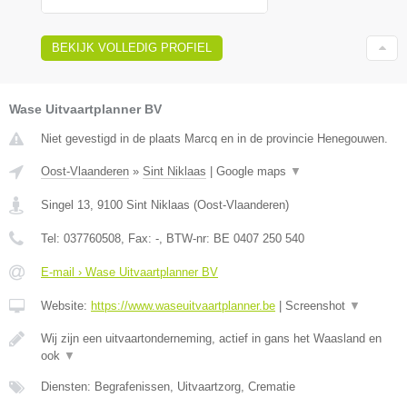
BEKIJK VOLLEDIG PROFIEL
Wase Uitvaartplanner BV
Niet gevestigd in de plaats Marcq en in de provincie Henegouwen.
Oost-Vlaanderen
»
Sint Niklaas
|
Google maps
▼
Singel 13
,
9100
Sint Niklaas
(
Oost-Vlaanderen
)
Tel:
037760508
, Fax:
-
, BTW-nr:
BE 0407 250 540
E-mail › Wase Uitvaartplanner BV
Website:
https://www.waseuitvaartplanner.be
|
Screenshot
▼
Wij zijn een uitvaartonderneming, actief in gans het Waasland en
ook
▼
Diensten: Begrafenissen, Uitvaartzorg, Crematie