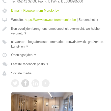
Tel:
052 41 32 89
, Fax:
-
, BTW-nr:
BE0808285360
E-mail › Rouwcentrum Merckx bv
Website:
https://www.rouwcentrummerckx.be
|
Screenshot
▼
Een overlijden brengt ons emotioneel uit evenwicht, we hebben
verdriet,
▼
uitvaarten - begrafenissen, crematies, rouwdrukwerk, grafzerken,
kunst- en
▼
Openingstijden
▼
Laatste facebook posts
▼
Sociale media: