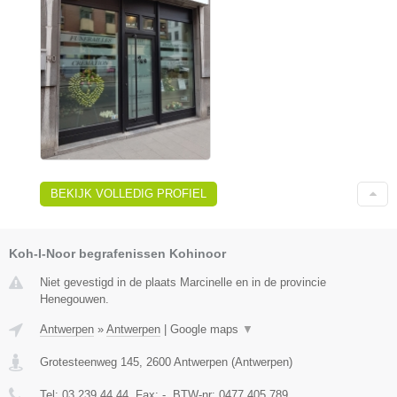
BEKIJK VOLLEDIG PROFIEL
Koh-I-Noor begrafenissen Kohinoor
Niet gevestigd in de plaats Marcinelle en in de provincie
Henegouwen.
Antwerpen
»
Antwerpen
|
Google maps
▼
Grotesteenweg 145
,
2600
Antwerpen
(
Antwerpen
)
Tel:
03 239 44 44
, Fax:
-
, BTW-nr:
0477.405.789