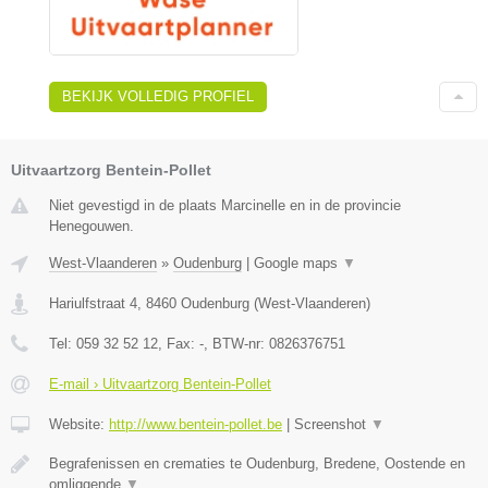
BEKIJK VOLLEDIG PROFIEL
Uitvaartzorg Bentein-Pollet
Niet gevestigd in de plaats Marcinelle en in de provincie
Henegouwen.
West-Vlaanderen
»
Oudenburg
|
Google maps
▼
Hariulfstraat 4
,
8460
Oudenburg
(
West-Vlaanderen
)
Tel:
059 32 52 12
, Fax:
-
, BTW-nr:
0826376751
E-mail › Uitvaartzorg Bentein-Pollet
Website:
http://www.bentein-pollet.be
|
Screenshot
▼
Begrafenissen en crematies te Oudenburg, Bredene, Oostende en
omliggende
▼