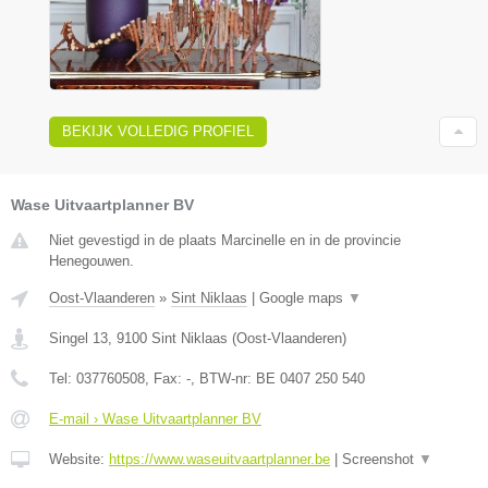
BEKIJK VOLLEDIG PROFIEL
Wase Uitvaartplanner BV
Niet gevestigd in de plaats Marcinelle en in de provincie
Henegouwen.
Oost-Vlaanderen
»
Sint Niklaas
|
Google maps
▼
Singel 13
,
9100
Sint Niklaas
(
Oost-Vlaanderen
)
Tel:
037760508
, Fax:
-
, BTW-nr:
BE 0407 250 540
E-mail › Wase Uitvaartplanner BV
Website:
https://www.waseuitvaartplanner.be
|
Screenshot
▼