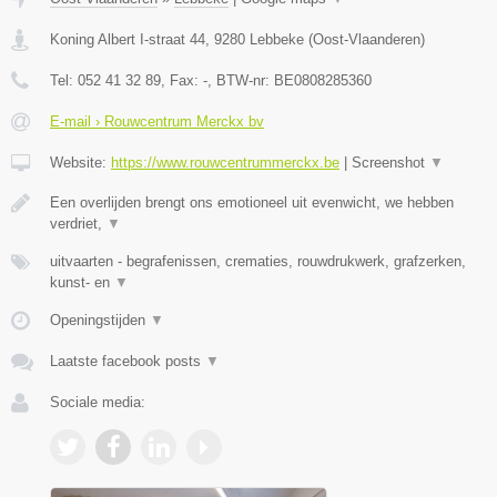
Koning Albert I-straat 44
,
9280
Lebbeke
(
Oost-Vlaanderen
)
Tel:
052 41 32 89
, Fax:
-
, BTW-nr:
BE0808285360
E-mail › Rouwcentrum Merckx bv
Website:
https://www.rouwcentrummerckx.be
|
Screenshot
▼
Een overlijden brengt ons emotioneel uit evenwicht, we hebben
verdriet,
▼
uitvaarten - begrafenissen, crematies, rouwdrukwerk, grafzerken,
kunst- en
▼
Openingstijden
▼
Laatste facebook posts
▼
Sociale media: