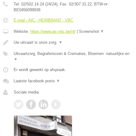
Tel:
02/502.14.24 (24/24)
, Fax:
02/307.31.22
, BTW-nr:
BE0456099938
E-mail › AIC - HEIRBRANT - VBC
Website:
https://www.aic-vbc.be/nl/
|
Screenshot
▼
Uw uitvaart is onze zorg.
▼
Uitvaartzorg, Begrafenissen & Crematies, Bloemen: natuurlijke en
▼
Er wordt gewerkt op afspraak.
Laatste facebook posts
▼
Sociale media: