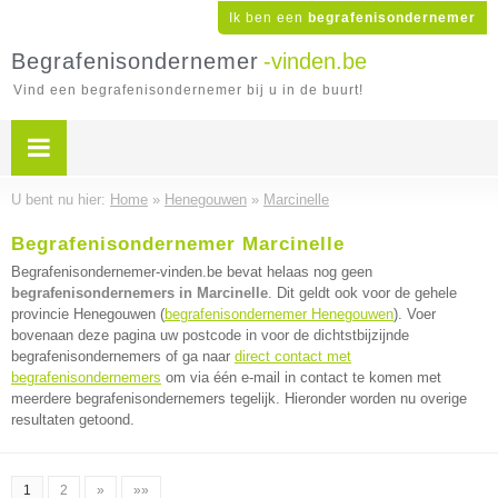
Ik ben een
begrafenisondernemer
Begrafenisondernemer
-vinden.be
Vind een begrafenisondernemer bij u in de buurt!
U bent nu hier:
Home
»
Henegouwen
»
Marcinelle
Begrafenisondernemer Marcinelle
Begrafenisondernemer-vinden.be bevat helaas nog geen
begrafenisondernemers in Marcinelle
. Dit geldt ook voor de gehele
provincie Henegouwen (
begrafenisondernemer Henegouwen
). Voer
bovenaan deze pagina uw postcode in voor de dichtstbijzijnde
begrafenisondernemers of ga naar
direct contact met
begrafenisondernemers
om via één e-mail in contact te komen met
meerdere begrafenisondernemers tegelijk. Hieronder worden nu overige
resultaten getoond.
1
2
»
»»