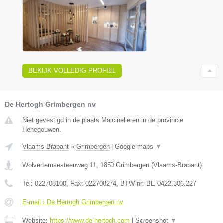
BEKIJK VOLLEDIG PROFIEL
De Hertogh Grimbergen nv
Niet gevestigd in de plaats Marcinelle en in de provincie
Henegouwen.
Vlaams-Brabant
»
Grimbergen
|
Google maps
▼
Wolvertemsesteenweg 11
,
1850
Grimbergen
(
Vlaams-Brabant
)
Tel:
022708100
, Fax:
022708274
, BTW-nr:
BE 0422.306.227
E-mail › De Hertogh Grimbergen nv
Website:
https://www.de-hertogh.com
|
Screenshot
▼