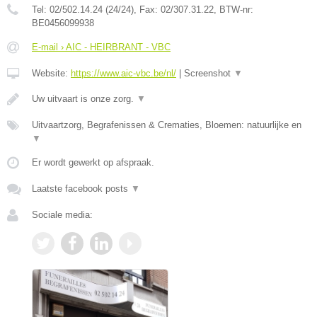
Tel:
02/502.14.24 (24/24)
, Fax:
02/307.31.22
, BTW-nr:
BE0456099938
E-mail › AIC - HEIRBRANT - VBC
Website:
https://www.aic-vbc.be/nl/
|
Screenshot
▼
Uw uitvaart is onze zorg.
▼
Uitvaartzorg, Begrafenissen & Crematies, Bloemen: natuurlijke en
▼
Er wordt gewerkt op afspraak.
Laatste facebook posts
▼
Sociale media: