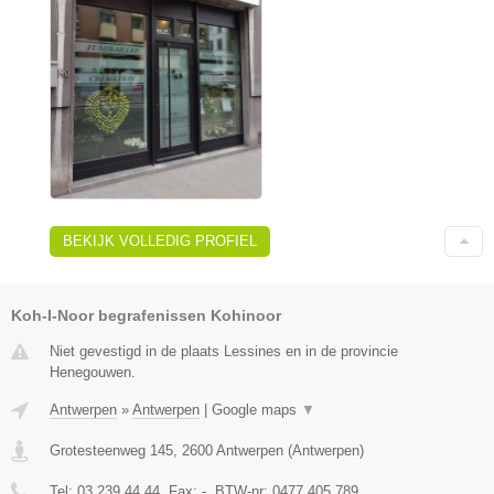
BEKIJK VOLLEDIG PROFIEL
Koh-I-Noor begrafenissen Kohinoor
Niet gevestigd in de plaats Lessines en in de provincie
Henegouwen.
Antwerpen
»
Antwerpen
|
Google maps
▼
Grotesteenweg 145
,
2600
Antwerpen
(
Antwerpen
)
Tel:
03 239 44 44
, Fax:
-
, BTW-nr:
0477.405.789