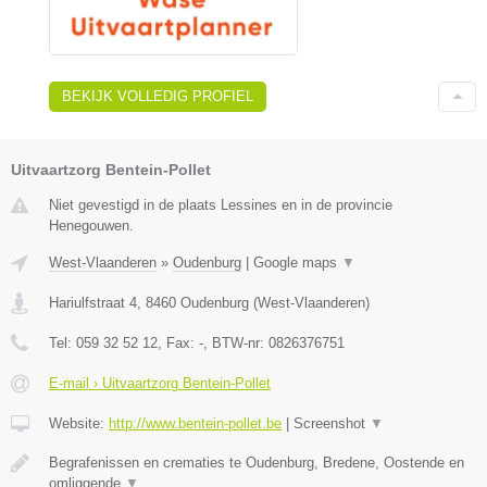
BEKIJK VOLLEDIG PROFIEL
Uitvaartzorg Bentein-Pollet
Niet gevestigd in de plaats Lessines en in de provincie
Henegouwen.
West-Vlaanderen
»
Oudenburg
|
Google maps
▼
Hariulfstraat 4
,
8460
Oudenburg
(
West-Vlaanderen
)
Tel:
059 32 52 12
, Fax:
-
, BTW-nr:
0826376751
E-mail › Uitvaartzorg Bentein-Pollet
Website:
http://www.bentein-pollet.be
|
Screenshot
▼
Begrafenissen en crematies te Oudenburg, Bredene, Oostende en
omliggende
▼