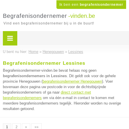
Ik ben een
begrafenisondernemer
Begrafenisondernemer
-vinden.be
Vind een begrafenisondernemer bij u in de buurt!
U bent nu hier:
Home
»
Henegouwen
»
Lessines
Begrafenisondernemer Lessines
Begrafenisondernemer-vinden.be bevat helaas nog geen
begrafenisondernemers in Lessines
. Dit geldt ook voor de gehele
provincie Henegouwen (
begrafenisondernemer Henegouwen
). Voer
bovenaan deze pagina uw postcode in voor de dichtstbijzijnde
begrafenisondernemers of ga naar
direct contact met
begrafenisondernemers
om via één e-mail in contact te komen met
meerdere begrafenisondernemers tegelijk. Hieronder worden nu overige
resultaten getoond.
1
2
»
»»