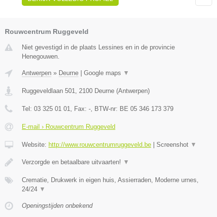
Rouwcentrum Ruggeveld
Niet gevestigd in de plaats Lessines en in de provincie
Henegouwen.
Antwerpen
»
Deurne
|
Google maps
▼
Ruggeveldlaan 501
,
2100
Deurne
(
Antwerpen
)
Tel:
03 325 01 01
, Fax:
-
, BTW-nr:
BE 05 346 173 379
E-mail › Rouwcentrum Ruggeveld
Website:
http://www.rouwcentrumruggeveld.be
|
Screenshot
▼
Verzorgde en betaalbare uitvaarten!
▼
Crematie, Drukwerk in eigen huis, Assierraden, Moderne urnes,
24/24
▼
Openingstijden onbekend