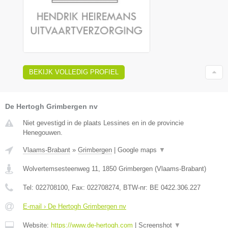
BEKIJK VOLLEDIG PROFIEL
De Hertogh Grimbergen nv
Niet gevestigd in de plaats Lessines en in de provincie
Henegouwen.
Vlaams-Brabant
»
Grimbergen
|
Google maps
▼
Wolvertemsesteenweg 11
,
1850
Grimbergen
(
Vlaams-Brabant
)
Tel:
022708100
, Fax:
022708274
, BTW-nr:
BE 0422.306.227
E-mail › De Hertogh Grimbergen nv
Website:
https://www.de-hertogh.com
|
Screenshot
▼