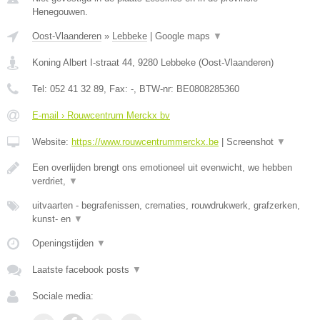
Henegouwen.
Oost-Vlaanderen
»
Lebbeke
|
Google maps
▼
Koning Albert I-straat 44
,
9280
Lebbeke
(
Oost-Vlaanderen
)
Tel:
052 41 32 89
, Fax:
-
, BTW-nr:
BE0808285360
E-mail › Rouwcentrum Merckx bv
Website:
https://www.rouwcentrummerckx.be
|
Screenshot
▼
Een overlijden brengt ons emotioneel uit evenwicht, we hebben
verdriet,
▼
uitvaarten - begrafenissen, crematies, rouwdrukwerk, grafzerken,
kunst- en
▼
Openingstijden
▼
Laatste facebook posts
▼
Sociale media: