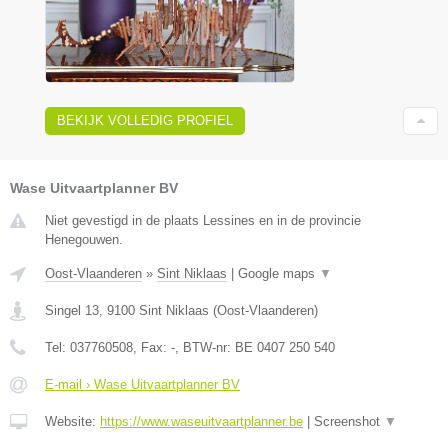
BEKIJK VOLLEDIG PROFIEL
Wase Uitvaartplanner BV
Niet gevestigd in de plaats Lessines en in de provincie
Henegouwen.
Oost-Vlaanderen
»
Sint Niklaas
|
Google maps
▼
Singel 13
,
9100
Sint Niklaas
(
Oost-Vlaanderen
)
Tel:
037760508
, Fax:
-
, BTW-nr:
BE 0407 250 540
E-mail › Wase Uitvaartplanner BV
Website:
https://www.waseuitvaartplanner.be
|
Screenshot
▼