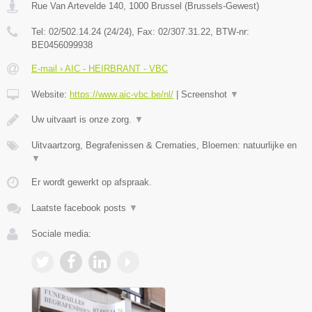
Rue Van Artevelde 140
,
1000
Brussel
(
Brussels-Gewest
)
Tel:
02/502.14.24 (24/24)
, Fax:
02/307.31.22
, BTW-nr:
BE0456099938
E-mail › AIC - HEIRBRANT - VBC
Website:
https://www.aic-vbc.be/nl/
|
Screenshot
▼
Uw uitvaart is onze zorg.
▼
Uitvaartzorg, Begrafenissen & Crematies, Bloemen: natuurlijke en
▼
Er wordt gewerkt op afspraak.
Laatste facebook posts
▼
Sociale media: