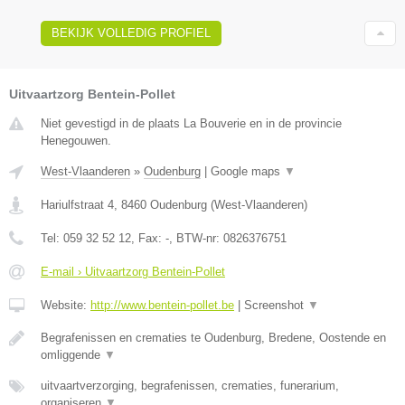
BEKIJK VOLLEDIG PROFIEL
Uitvaartzorg Bentein-Pollet
Niet gevestigd in de plaats La Bouverie en in de provincie
Henegouwen.
West-Vlaanderen
»
Oudenburg
|
Google maps
▼
Hariulfstraat 4
,
8460
Oudenburg
(
West-Vlaanderen
)
Tel:
059 32 52 12
, Fax:
-
, BTW-nr:
0826376751
E-mail › Uitvaartzorg Bentein-Pollet
Website:
http://www.bentein-pollet.be
|
Screenshot
▼
Begrafenissen en crematies te Oudenburg, Bredene, Oostende en
omliggende
▼
uitvaartverzorging, begrafenissen, crematies, funerarium,
organiseren
▼