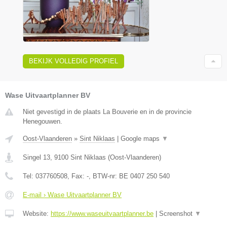
BEKIJK VOLLEDIG PROFIEL
Wase Uitvaartplanner BV
Niet gevestigd in de plaats La Bouverie en in de provincie
Henegouwen.
Oost-Vlaanderen
»
Sint Niklaas
|
Google maps
▼
Singel 13
,
9100
Sint Niklaas
(
Oost-Vlaanderen
)
Tel:
037760508
, Fax:
-
, BTW-nr:
BE 0407 250 540
E-mail › Wase Uitvaartplanner BV
Website:
https://www.waseuitvaartplanner.be
|
Screenshot
▼