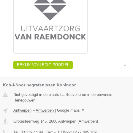
BEKIJK VOLLEDIG PROFIEL
Koh-I-Noor begrafenissen Kohinoor
Niet gevestigd in de plaats La Bouverie en in de provincie
Henegouwen.
Antwerpen
»
Antwerpen
|
Google maps
▼
Grotesteenweg 145
,
2600
Antwerpen
(
Antwerpen
)
Tel:
03 239 44 44
, Fax:
-
, BTW-nr:
0477.405.789