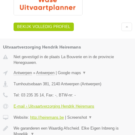
BEKIJK VOLLEDIG PROFIEL
Uitvaartverzorging Hendrik Heiremans
Niet gevestigd in de plaats La Bouverie en in de provincie
Henegouwen.
Antwerpen
»
Antwerpen
|
Google maps
▼
Turnhoutsebaan 381
,
2140
Antwerpen
(
Antwerpen
)
Tel:
03 235 35 14
, Fax:
-
, BTW-nr:
-
E-mail › Uitvaartverzorging Hendrik Heiremans
Website:
http://heiremans.be
|
Screenshot
▼
We garanderen een Waardig Afscheid. Elke Eigen Inbreng is
Mogelijk.
▼