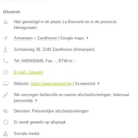
Glowish
Niet gevestigd in de plaats La Bouverie en in de provincie
Henegouwen.
Antwerpen
»
Zandhoven
|
Google maps
▼
Schriekweg 39
,
2240
Zandhoven
(
Antwerpen
)
Tel:
0485930949
, Fax:
-
, BTW-nr:
-
E-mail › Glowish
Website:
https://www.glowish.be
|
Screenshot
▼
We verzorgen liefdevolle en warme afscheidsvieringen, helemaal
persoonlijk
▼
Diensten: Persoonlijke afscheidsvieringen
Er wordt gewerkt op afspraak.
Sociale media: