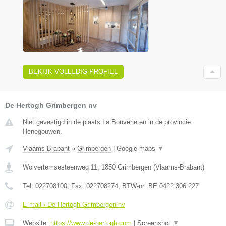
BEKIJK VOLLEDIG PROFIEL
De Hertogh Grimbergen nv
Niet gevestigd in de plaats La Bouverie en in de provincie
Henegouwen.
Vlaams-Brabant
»
Grimbergen
|
Google maps
▼
Wolvertemsesteenweg 11
,
1850
Grimbergen
(
Vlaams-Brabant
)
Tel:
022708100
, Fax:
022708274
, BTW-nr:
BE 0422.306.227
E-mail › De Hertogh Grimbergen nv
Website:
https://www.de-hertogh.com
|
Screenshot
▼