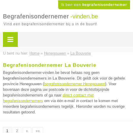
Ik ben een
begrafenisondernemer
Begrafenisondernemer
-vinden.be
Vind een begrafenisondernemer bij u in de buurt!
U bent nu hier:
Home
»
Henegouwen
»
La Bouverie
Begrafenisondernemer La Bouverie
Begrafenisondernemer-vinden.be bevat helaas nog geen
begrafenisondernemers in La Bouverie
. Dit geldt ook voor de gehele
provincie Henegouwen (
begrafenisondernemer Henegouwen
). Voer
bovenaan deze pagina uw postcode in voor de dichtstbijzijnde
begrafenisondernemers of ga naar
direct contact met
begrafenisondernemers
om via één e-mail in contact te komen met
meerdere begrafenisondernemers tegelijk. Hieronder worden nu overige
resultaten getoond.
1
2
»
»»