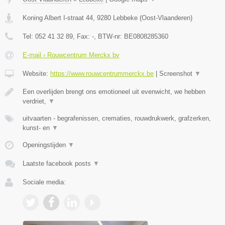
Koning Albert I-straat 44
,
9280
Lebbeke
(
Oost-Vlaanderen
)
Tel:
052 41 32 89
, Fax:
-
, BTW-nr:
BE0808285360
E-mail › Rouwcentrum Merckx bv
Website:
https://www.rouwcentrummerckx.be
|
Screenshot
▼
Een overlijden brengt ons emotioneel uit evenwicht, we hebben
verdriet,
▼
uitvaarten - begrafenissen, crematies, rouwdrukwerk, grafzerken,
kunst- en
▼
Openingstijden
▼
Laatste facebook posts
▼
Sociale media: