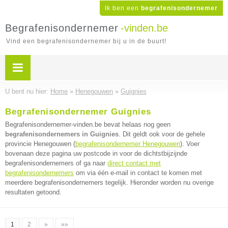
Ik ben een
begrafenisondernemer
Begrafenisondernemer
-vinden.be
Vind een begrafenisondernemer bij u in de buurt!
U bent nu hier:
Home
»
Henegouwen
»
Guignies
Begrafenisondernemer Guignies
Begrafenisondernemer-vinden.be bevat helaas nog geen
begrafenisondernemers in Guignies
. Dit geldt ook voor de gehele
provincie Henegouwen (
begrafenisondernemer Henegouwen
). Voer
bovenaan deze pagina uw postcode in voor de dichtstbijzijnde
begrafenisondernemers of ga naar
direct contact met
begrafenisondernemers
om via één e-mail in contact te komen met
meerdere begrafenisondernemers tegelijk. Hieronder worden nu overige
resultaten getoond.
1
2
»
»»