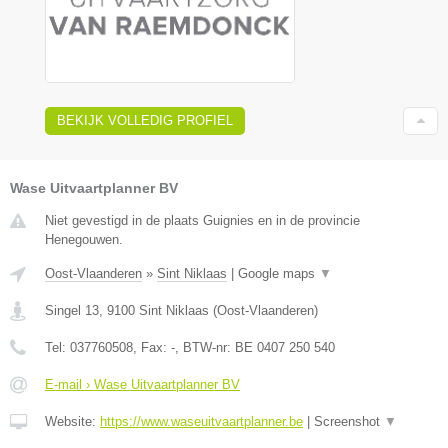
BEKIJK VOLLEDIG PROFIEL
Wase Uitvaartplanner BV
Niet gevestigd in de plaats Guignies en in de provincie
Henegouwen.
Oost-Vlaanderen
»
Sint Niklaas
|
Google maps
▼
Singel 13
,
9100
Sint Niklaas
(
Oost-Vlaanderen
)
Tel:
037760508
, Fax:
-
, BTW-nr:
BE 0407 250 540
E-mail › Wase Uitvaartplanner BV
Website:
https://www.waseuitvaartplanner.be
|
Screenshot
▼