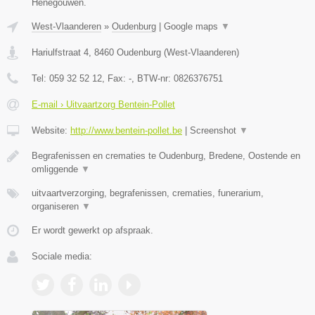
Henegouwen.
West-Vlaanderen
»
Oudenburg
|
Google maps
▼
Hariulfstraat 4
,
8460
Oudenburg
(
West-Vlaanderen
)
Tel:
059 32 52 12
, Fax:
-
, BTW-nr:
0826376751
E-mail › Uitvaartzorg Bentein-Pollet
Website:
http://www.bentein-pollet.be
|
Screenshot
▼
Begrafenissen en crematies te Oudenburg, Bredene, Oostende en
omliggende
▼
uitvaartverzorging, begrafenissen, crematies, funerarium,
organiseren
▼
Er wordt gewerkt op afspraak.
Sociale media: