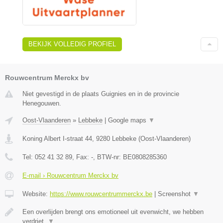
BEKIJK VOLLEDIG PROFIEL
Rouwcentrum Merckx bv
Niet gevestigd in de plaats Guignies en in de provincie
Henegouwen.
Oost-Vlaanderen
»
Lebbeke
|
Google maps
▼
Koning Albert I-straat 44
,
9280
Lebbeke
(
Oost-Vlaanderen
)
Tel:
052 41 32 89
, Fax:
-
, BTW-nr:
BE0808285360
E-mail › Rouwcentrum Merckx bv
Website:
https://www.rouwcentrummerckx.be
|
Screenshot
▼
Een overlijden brengt ons emotioneel uit evenwicht, we hebben
verdriet,
▼