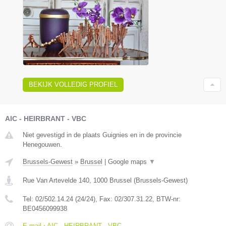
BEKIJK VOLLEDIG PROFIEL
AIC - HEIRBRANT - VBC
Niet gevestigd in de plaats Guignies en in de provincie
Henegouwen.
Brussels-Gewest
»
Brussel
|
Google maps
▼
Rue Van Artevelde 140
,
1000
Brussel
(
Brussels-Gewest
)
Tel:
02/502.14.24 (24/24)
, Fax:
02/307.31.22
, BTW-nr:
BE0456099938
E-mail › AIC - HEIRBRANT - VBC