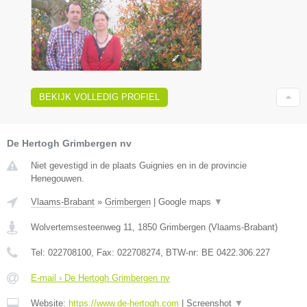
BEKIJK VOLLEDIG PROFIEL
De Hertogh Grimbergen nv
Niet gevestigd in de plaats Guignies en in de provincie
Henegouwen.
Vlaams-Brabant
»
Grimbergen
|
Google maps
▼
Wolvertemsesteenweg 11
,
1850
Grimbergen
(
Vlaams-Brabant
)
Tel:
022708100
, Fax:
022708274
, BTW-nr:
BE 0422.306.227
E-mail › De Hertogh Grimbergen nv
Website:
https://www.de-hertogh.com
|
Screenshot
▼