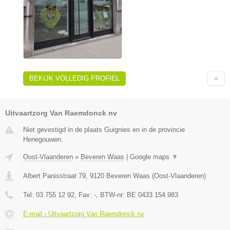
BEKIJK VOLLEDIG PROFIEL
Uitvaartzorg Van Raemdonck nv
Niet gevestigd in de plaats Guignies en in de provincie
Henegouwen.
Oost-Vlaanderen
»
Beveren Waas
|
Google maps
▼
Albert Panisstraat 79
,
9120
Beveren Waas
(
Oost-Vlaanderen
)
Tel:
03 755 12 92
, Fax:
-
, BTW-nr:
BE 0433 154 983
E-mail › Uitvaartzorg Van Raemdonck nv