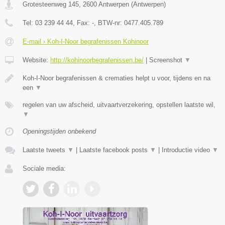
Grotesteenweg 145
,
2600
Antwerpen
(
Antwerpen
)
Tel:
03 239 44 44
, Fax:
-
, BTW-nr:
0477.405.789
E-mail › Koh-I-Noor begrafenissen Kohinoor
Website:
http://kohinoorbegrafenissen.be/
|
Screenshot
▼
Koh-I-Noor begrafenissen & crematies helpt u voor, tijdens en na
een
▼
regelen van uw afscheid, uitvaartverzekering, opstellen laatste wil,
▼
Openingstijden onbekend
Laatste tweets
▼
|
Laatste facebook posts
▼
|
Introductie video
▼
Sociale media: