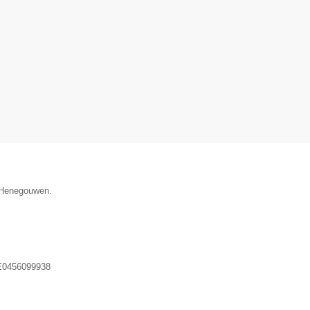
e Henegouwen.
0456099938