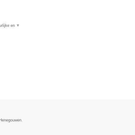
rlijke en
▼
e Henegouwen.