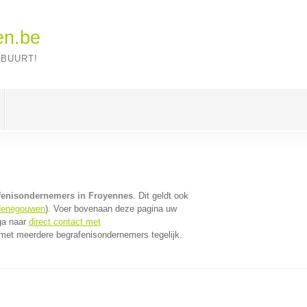
en.be
 BUURT!
fenisondernemers in Froyennes
. Dit geldt ook
Henegouwen
). Voer bovenaan deze pagina uw
 ga naar
direct contact met
met meerdere begrafenisondernemers tegelijk.