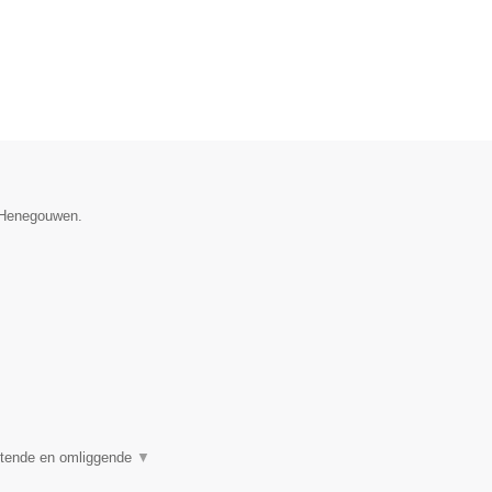
e Henegouwen.
stende en omliggende
▼