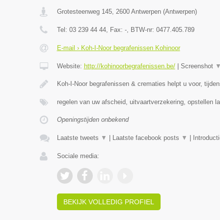
Grotesteenweg 145
,
2600
Antwerpen
(
Antwerpen
)
Tel:
03 239 44 44
, Fax:
-
, BTW-nr:
0477.405.789
E-mail › Koh-I-Noor begrafenissen Kohinoor
Website:
http://kohinoorbegrafenissen.be/
|
Screenshot
Koh-I-Noor begrafenissen & crematies helpt u voor, tijde
regelen van uw afscheid, uitvaartverzekering, opstellen la
Openingstijden onbekend
Laatste tweets
▼
|
Laatste facebook posts
▼
|
Introduct
Sociale media:
BEKIJK VOLLEDIG PROFIEL