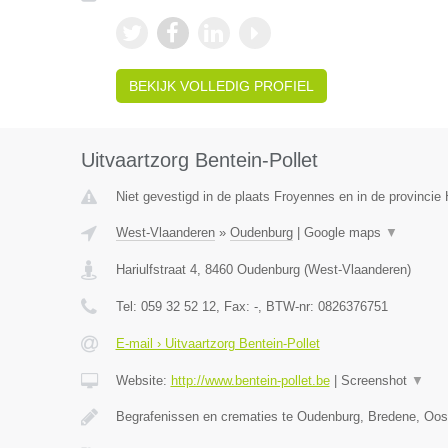
BEKIJK VOLLEDIG PROFIEL
Uitvaartzorg Bentein-Pollet
Niet gevestigd in de plaats Froyennes en in de provinci
West-Vlaanderen
»
Oudenburg
|
Google maps
▼
Hariulfstraat 4
,
8460
Oudenburg
(
West-Vlaanderen
)
Tel:
059 32 52 12
, Fax:
-
, BTW-nr:
0826376751
E-mail › Uitvaartzorg Bentein-Pollet
Website:
http://www.bentein-pollet.be
|
Screenshot
▼
Begrafenissen en crematies te Oudenburg, Bredene, Oo