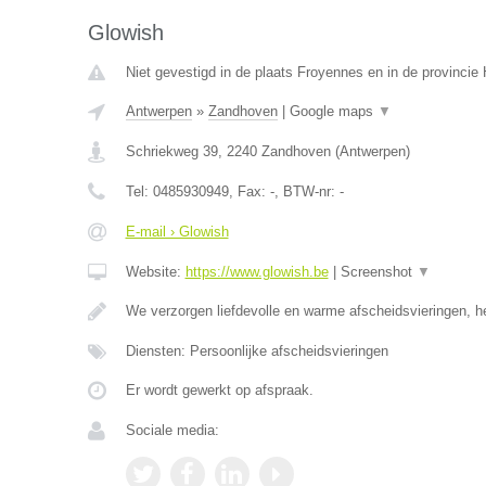
Glowish
Niet gevestigd in de plaats Froyennes en in de provinci
Antwerpen
»
Zandhoven
|
Google maps
▼
Schriekweg 39
,
2240
Zandhoven
(
Antwerpen
)
Tel:
0485930949
, Fax:
-
, BTW-nr:
-
E-mail › Glowish
Website:
https://www.glowish.be
|
Screenshot
▼
We verzorgen liefdevolle en warme afscheidsvieringen, h
Diensten: Persoonlijke afscheidsvieringen
Er wordt gewerkt op afspraak.
Sociale media: