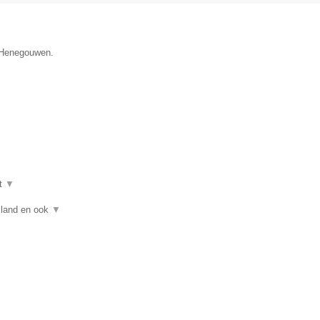
e Henegouwen.
t
▼
asland en ook
▼