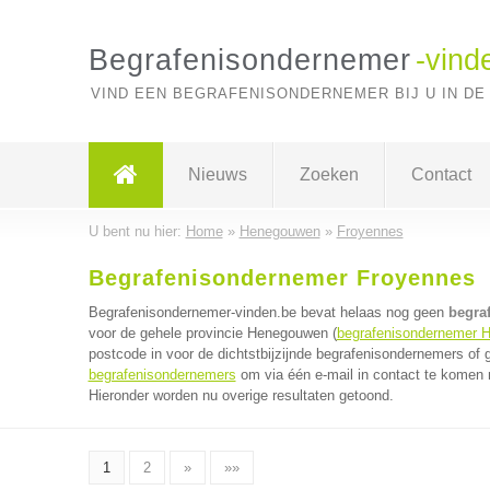
Begrafenisondernemer
-vind
VIND EEN BEGRAFENISONDERNEMER BIJ U IN DE
Nieuws
Zoeken
Contact
U bent nu hier:
Home
»
Henegouwen
»
Froyennes
Begrafenisondernemer Froyennes
Begrafenisondernemer-vinden.be bevat helaas nog geen
begra
voor de gehele provincie Henegouwen (
begrafenisondernemer 
postcode in voor de dichtstbijzijnde begrafenisondernemers of
begrafenisondernemers
om via één e-mail in contact te komen 
Hieronder worden nu overige resultaten getoond.
1
2
»
»»