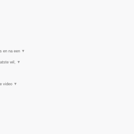
▼
ns en na een
▼
atste wil,
▼
ie video
▼