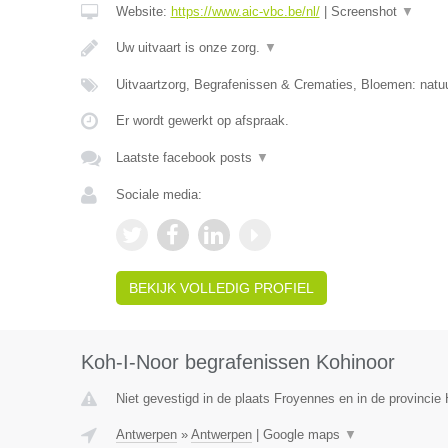
Website:
https://www.aic-vbc.be/nl/
|
Screenshot
▼
Uw uitvaart is onze zorg.
▼
Uitvaartzorg, Begrafenissen & Crematies, Bloemen: natuu
Er wordt gewerkt op afspraak.
Laatste facebook posts
▼
Sociale media:
BEKIJK VOLLEDIG PROFIEL
Koh-I-Noor begrafenissen Kohinoor
Niet gevestigd in de plaats Froyennes en in de provinci
Antwerpen
»
Antwerpen
|
Google maps
▼