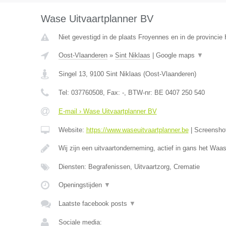
Wase Uitvaartplanner BV
Niet gevestigd in de plaats Froyennes en in de provinci
Oost-Vlaanderen
»
Sint Niklaas
|
Google maps
▼
Singel 13
,
9100
Sint Niklaas
(
Oost-Vlaanderen
)
Tel:
037760508
, Fax:
-
, BTW-nr:
BE 0407 250 540
E-mail › Wase Uitvaartplanner BV
Website:
https://www.waseuitvaartplanner.be
|
Screensho
Wij zijn een uitvaartonderneming, actief in gans het Wa
Diensten: Begrafenissen, Uitvaartzorg, Crematie
Openingstijden
▼
Laatste facebook posts
▼
Sociale media: