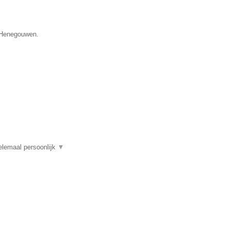
e Henegouwen.
elemaal persoonlijk
▼