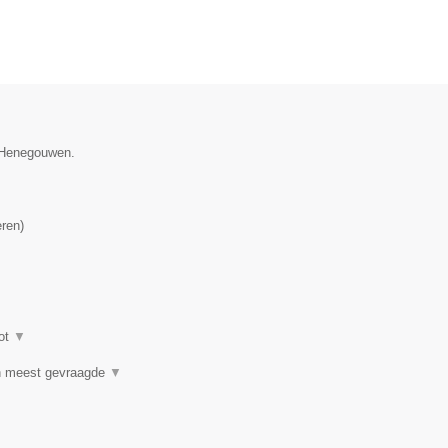
e Henegouwen.
eren
)
ot
▼
n meest gevraagde
▼