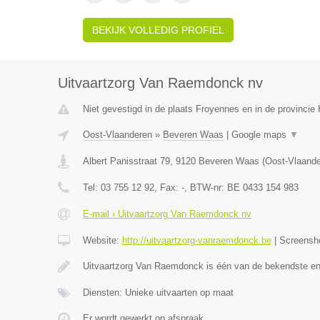
BEKIJK VOLLEDIG PROFIEL
Uitvaartzorg Van Raemdonck nv
Niet gevestigd in de plaats Froyennes en in de provinci
Oost-Vlaanderen
»
Beveren Waas
|
Google maps
▼
Albert Panisstraat 79
,
9120
Beveren Waas
(
Oost-Vlaand
Tel:
03 755 12 92
, Fax:
-
, BTW-nr:
BE 0433 154 983
E-mail › Uitvaartzorg Van Raemdonck nv
Website:
http://uitvaartzorg-vanraemdonck.be
|
Screensh
Uitvaartzorg Van Raemdonck is één van de bekendste e
Diensten: Unieke uitvaarten op maat
Er wordt gewerkt op afspraak.