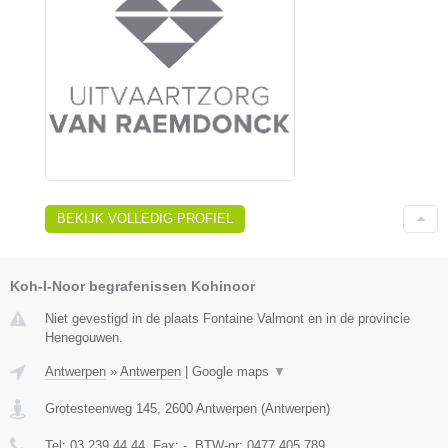
BEKIJK VOLLEDIG PROFIEL
Koh-I-Noor begrafenissen Kohinoor
Niet gevestigd in de plaats Fontaine Valmont en in de provincie
Henegouwen.
Antwerpen
»
Antwerpen
|
Google maps
▼
Grotesteenweg 145
,
2600
Antwerpen
(
Antwerpen
)
Tel:
03 239 44 44
, Fax:
-
, BTW-nr:
0477.405.789