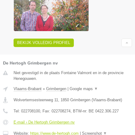
BEKIJK VOLLEDIG PROFIEL
De Hertogh Grimbergen nv
Niet gevestigd in de plaats Fontaine Valmont en in de provincie
Henegouwen.
Vlaams-Brabant
»
Grimbergen
|
Google maps
▼
Wolvertemsesteenweg 11
,
1850
Grimbergen
(
Vlaams-Brabant
)
Tel:
022708100
, Fax:
022708274
, BTW-nr:
BE 0422.306.227
E-mail › De Hertogh Grimbergen nv
Website:
https://www.de-hertogh.com
|
Screenshot
▼