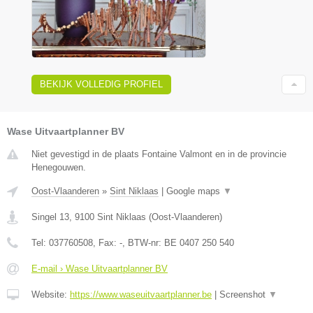
BEKIJK VOLLEDIG PROFIEL
Wase Uitvaartplanner BV
Niet gevestigd in de plaats Fontaine Valmont en in de provincie
Henegouwen.
Oost-Vlaanderen
»
Sint Niklaas
|
Google maps
▼
Singel 13
,
9100
Sint Niklaas
(
Oost-Vlaanderen
)
Tel:
037760508
, Fax:
-
, BTW-nr:
BE 0407 250 540
E-mail › Wase Uitvaartplanner BV
Website:
https://www.waseuitvaartplanner.be
|
Screenshot
▼