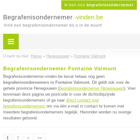
Ik ben een
begrafenisondernemer
Begrafenisondernemer
-vinden.be
Vind een begrafenisondernemer bij u in de buurt!
U bent nu hier:
Home
»
Henegouwen
»
Fontaine Valmont
Begrafenisondernemer Fontaine Valmont
Begrafenisondernemer-vinden.be bevat helaas nog geen
begrafenisondernemers in Fontaine Valmont
. Dit geldt ook voor de
gehele provincie Henegouwen (
begrafenisondernemer Henegouwen
). Voer
bovenaan deze pagina uw postcode in voor de dichtstbijzijnde
begrafenisondernemers of ga naar
direct contact met
begrafenisondernemers
om via één e-mail in contact te komen met
meerdere begrafenisondernemers tegelijk. Hieronder worden nu overige
resultaten getoond.
1
2
»
»»