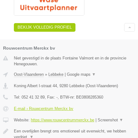
BEKIJK VOLLEDIG PROFIEL
Rouwcentrum Merckx bv
Niet gevestigd in de plaats Fontaine Valmont en in de provincie
Henegouwen.
Oost-Vlaanderen
»
Lebbeke
|
Google maps
▼
Koning Albert I-straat 44
,
9280
Lebbeke
(
Oost-Vlaanderen
)
Tel:
052 41 32 89
, Fax:
-
, BTW-nr:
BE0808285360
E-mail › Rouwcentrum Merckx bv
Website:
https://www.rouwcentrummerckx.be
|
Screenshot
▼
Een overlijden brengt ons emotioneel uit evenwicht, we hebben
verdriet,
▼