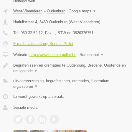
Henegouwen.
West-Vlaanderen
»
Oudenburg
|
Google maps
▼
Hariulfstraat 4
,
8460
Oudenburg
(
West-Vlaanderen
)
Tel:
059 32 52 12
, Fax:
-
, BTW-nr:
0826376751
E-mail › Uitvaartzorg Bentein-Pollet
Website:
http://www.bentein-pollet.be
|
Screenshot
▼
Begrafenissen en crematies te Oudenburg, Bredene, Oostende en
omliggende
▼
uitvaartverzorging, begrafenissen, crematies, funerarium,
organiseren
▼
Er wordt gewerkt op afspraak.
Sociale media: